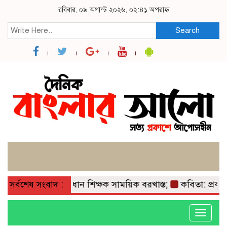
রবিবার, ০৯ অগাস্ট ২০২৬, ০২:৪১ অপরাহ্ন
Search
র ডাল রোপণ,প্রধান শিক্ষক সাময়িক বরখাস্ত;
সর্বশেষ সংবাদ :
কবিতা: প্রকৃতি কান্
Toggle
navigati