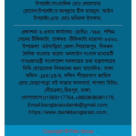
গ্রেপ্তার;
উপদেষ্টা;সাংবাদিক মোঃ দেলোয়ার
হোসেন;উপদেষ্টা;ড:আব্দূল্লাহ হীল মাহমুদ, আইন
উপদেষ্টা;এ্যড: মোঃ মনিরুল ইসলাম,
কবিতা: চমকের পাঠ কৌশল ;
প্রকাশনা ও প্রধান কার্যালয়: হোল্ডিং -৭৯৪, পশ্চিম
সেনের টিকিকাটা, ডাকঘর -টিকিকাটা মাদ্রাসা-৮৫৬০,
উপজেলা -মঠবাড়িয়া,জেলা-পিরোজপুর, নিবন্ধন:
দৈনিক বাংলার আলো অনলাইন সংবাদ মাধ্যমটি
আমান উল্লাহ আমানের সাথে নিশু ও মহিলা
দলের নেত্রীদের সৌজন্য স্বাক্ষাৎ ;
গণপ্রজাতন্ত্রী বাংলাদেশ সরকারের তথ্য মন্ত্রণালয়ের
বিধি মোতাবেক নিবন্ধনের জন্য আবেদিত। ঢাকা
অফিস:-১৪৪/১৩/৩, দক্ষিণ পীরেরবাগ জামিল
মানববন্ধনের নামে অপপ্রচার নয়, সামাজিক
রোড,মোল্লাপাড়া বউ বাজার কালবার্ড, শাপলা বিল্ডিং
সম্প্রীতি রক্ষায় প্রশাসনের কঠোর নজরদারি
(নীচতলা),মিরপুর, ঢাকা,
দাবি;
যোগাযোগ;01569117764,+8809696991179,
Email:banglaralodainik@gmail.com,
জননেতা শাহরিয়ার ইমন: জালালপুর
https://www.dainikbanglaralo.com,
ইউনিয়নের মাটি ও মানুষের আস্থার প্রতীক;
Copyright © Frilix Group