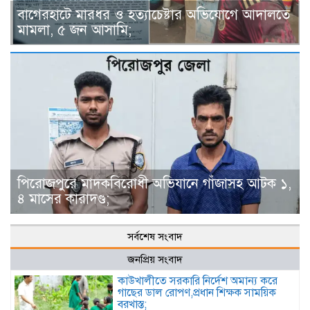
বাগেরহাটে মারধর ও হত্যাচেষ্টার অভিযোগে আদালতে
মামলা, ৫ জন আসামি;
পিরোজপুরে মাদকবিরোধী অভিযানে গাঁজাসহ আটক ১,
৪ মাসের কারাদণ্ড;
সর্বশেষ সংবাদ
জনপ্রিয় সংবাদ
কাউখালীতে সরকারি নির্দেশ অমান্য করে
গাছের ডাল রোপণ,প্রধান শিক্ষক সাময়িক
বরখাস্ত;