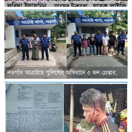
পলিথিনে মোড়ানো লাশের ৯ প্যাকেট উদ্ধার, আটক ১;
নওগাঁর আত্রাইয়ে পুলিশের অভিযানে ৫ জন গ্রেপ্তার;