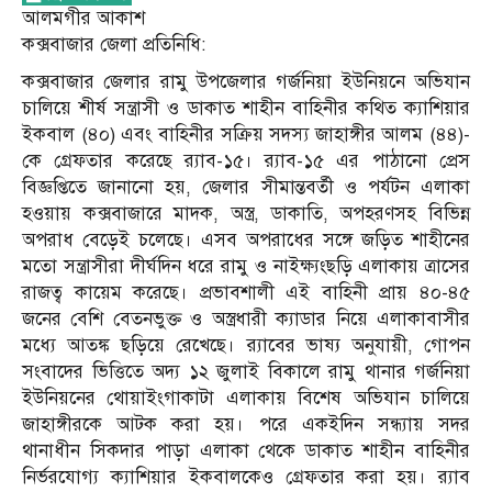
আলমগীর আকাশ
কক্সবাজার জেলা প্রতিনিধি:
কক্সবাজার জেলার রামু উপজেলার গর্জনিয়া ইউনিয়নে অভিযান
চালিয়ে শীর্ষ সন্ত্রাসী ও ডাকাত শাহীন বাহিনীর কথিত ক্যাশিয়ার
ইকবাল (৪০) এবং বাহিনীর সক্রিয় সদস্য জাহাঙ্গীর আলম (৪৪)-
কে গ্রেফতার করেছে র‌্যাব-১৫। র‌্যাব-১৫ এর পাঠানো প্রেস
বিজ্ঞপ্তিতে জানানো হয়, জেলার সীমান্তবর্তী ও পর্যটন এলাকা
হওয়ায় কক্সবাজারে মাদক, অস্ত্র, ডাকাতি, অপহরণসহ বিভিন্ন
অপরাধ বেড়েই চলেছে। এসব অপরাধের সঙ্গে জড়িত শাহীনের
মতো সন্ত্রাসীরা দীর্ঘদিন ধরে রামু ও নাইক্ষ্যংছড়ি এলাকায় ত্রাসের
রাজত্ব কায়েম করেছে। প্রভাবশালী এই বাহিনী প্রায় ৪০-৪৫
জনের বেশি বেতনভুক্ত ও অস্ত্রধারী ক্যাডার নিয়ে এলাকাবাসীর
মধ্যে আতঙ্ক ছড়িয়ে রেখেছে। র‌্যাবের ভাষ্য অনুযায়ী, গোপন
সংবাদের ভিত্তিতে অদ্য ১২ জুলাই বিকালে রামু থানার গর্জনিয়া
ইউনিয়নের থোয়াইংগাকাটা এলাকায় বিশেষ অভিযান চালিয়ে
জাহাঙ্গীরকে আটক করা হয়। পরে একইদিন সন্ধ্যায় সদর
থানাধীন সিকদার পাড়া এলাকা থেকে ডাকাত শাহীন বাহিনীর
নির্ভরযোগ্য ক্যাশিয়ার ইকবালকেও গ্রেফতার করা হয়। র‌্যাব