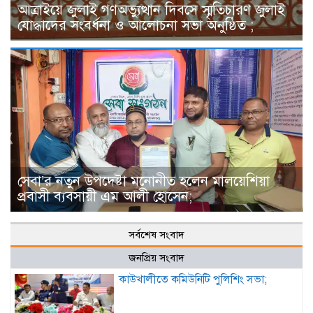
আত্রাইয়ে জুলাই গণঅভ্যুত্থান দিবসে স্মৃতিচারণ জুলাই
যোদ্ধাদের সংবর্ধনা ও আলোচনা সভা অনুষ্ঠিত ;
সেবা’র নতুন উপদেষ্টা মনোনীত হলেন মালয়েশিয়া
প্রবাসী ব্যবসায়ী এম আলী হোসেন;
সর্বশেষ সংবাদ
জনপ্রিয় সংবাদ
কাউখালীতে কমিউনিটি পুলিশিং সভা;