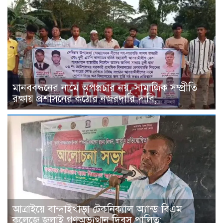
মানববন্ধনের নামে অপপ্রচার নয়, সামাজিক সম্প্রীতি
রক্ষায় প্রশাসনের কঠোর নজরদারি দাবি;
আত্রাইয়ে বান্দাইখাড়া টেকনিক্যাল অ্যান্ড বিএম
কলেজে জুলাই গণঅভ্যুত্থান দিবস পালিত;