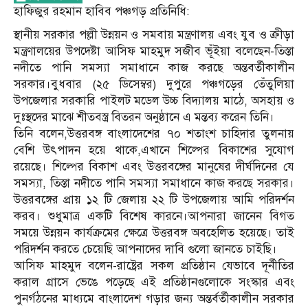
হাফিজুর রহমান হাবিব পঞ্চগড় প্রতিনিধি:
স্থানীয় সরকার পল্লী উন্নয়ন ও সমবায় মন্ত্রণালয় এবং যুব ও ক্রীড়া
মন্ত্রণালয়ের উপদেষ্টা আসিফ মাহমুদ সজীব ভূঁইয়া বলেছেন-তিস্তা
নদীতে পানি সমস্যা সমাধানে কাজ করছে অন্তবর্তীকালীন
সরকার।বুধবার (২৫ ডিসেম্বর) দুপুরে পঞ্চগড়ের তেঁতুলিয়া
উপজেলার সরকারি পাইলট মডেল উচ্চ বিদ্যালয় মাঠে, অসহায় ও
দুঃস্থদের মাঝে শীতবস্ত্র বিতরন অনুষ্ঠানে এ মন্তব্য করেন তিনি।
তিনি বলেন,উত্তরবঙ্গ বাংলাদেশের ৭০ শতাংশ চাহিদার তুলনায়
বেশি উৎপাদন হয়ে থাকে,এখানে শিল্পের বিকাশের সুযোগ
রয়েছে। শিল্পের বিকাশ এবং উত্তরবঙ্গের মানুষের দীর্ঘদিনের যে
সমস্যা, তিস্তা নদীতে পানি সমস্যা সমাধানে কাজ করছে সরকার।
উত্তরবঙ্গের প্রায় ১২ টি জেলায় ২২ টি উপজেলায় আমি পরিদর্শন
করব। শুধুমাত্র একটি বিশেষ কারনে।আপনারা জানেন বিগত
সময়ে উন্নয়ন কার্যক্রমের ক্ষেত্রে উত্তরবঙ্গ অবহেলিত হয়েছে। তাই
পরিদর্শন করতে চেয়েছি আপনাদের দাবি গুলো জানতে চাইছি।
আসিফ মাহমুদ বলেন-রাষ্ট্রের সকল প্রতিষ্ঠান যেভাবে দূর্নীতির
করাল গ্রাসে ভেঙে পড়েছে এই প্রতিষ্ঠানগুলোকে সংস্কার এবং
পুনর্গঠনের মাধ্যমে বাংলাদেশ গড়ার জন্য অন্তর্বর্তীকালীন সরকার