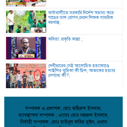
কাউখালীতে সরকারি নির্দেশ অমান্য করে
গাছের ডাল রোপণ,প্রধান শিক্ষক সাময়িক
বরখাস্ত;
কবিতা: প্রকৃতি কান্না ;
দেবীদ্বারের সেই আলোচিত হত্যাকাণ্ডে
লাইলির ভূমিকা কী ছিল, আজকের হত্যার
নেপথ্যে কী?;
দৌলতপুর ইউনিয়নের গণমানুষের আশা-
ভরসার প্রতীক: রাজিব হোসেন;
সম্পাদক ও প্রকাশক; মোঃ জহিরুল ইসলাম,
ব্যাবস্থাপনা সম্পাদক ; এ্যাডঃ মোঃ নজরুল ইসলাম,
নির্বাহী সম্পাদক; মোঃ মাইনুল কবির মূঈন, প্রধান
দেবিদ্বারে ভাড়াটিয়ার হাতে বাড়ির মালিক খুন,