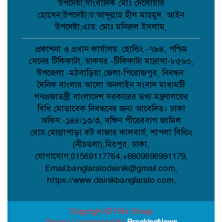
পলিথিনে মোড়ানো লাশের ৯ প্যাকেট উদ্ধার,
উপদেষ্টা;সাংবাদিক মোঃ দেলোয়ার
আটক ১;
হোসেন;উপদেষ্টা;ড:আব্দূল্লাহ হীল মাহমুদ, আইন
উপদেষ্টা;এ্যড: মোঃ মনিরুল ইসলাম,
নওগাঁর আত্রাইয়ে পুলিশের অভিযানে ৫ জন
গ্রেপ্তার;
প্রকাশনা ও প্রধান কার্যালয়: হোল্ডিং -৭৯৪, পশ্চিম
সেনের টিকিকাটা, ডাকঘর -টিকিকাটা মাদ্রাসা-৮৫৬০,
উপজেলা -মঠবাড়িয়া,জেলা-পিরোজপুর, নিবন্ধন:
দৈনিক বাংলার আলো অনলাইন সংবাদ মাধ্যমটি
কবিতা: চমকের পাঠ কৌশল ;
গণপ্রজাতন্ত্রী বাংলাদেশ সরকারের তথ্য মন্ত্রণালয়ের
বিধি মোতাবেক নিবন্ধনের জন্য আবেদিত। ঢাকা
অফিস:-১৪৪/১৩/৩, দক্ষিণ পীরেরবাগ জামিল
আমান উল্লাহ আমানের সাথে নিশু ও মহিলা
রোড,মোল্লাপাড়া বউ বাজার কালবার্ড, শাপলা বিল্ডিং
দলের নেত্রীদের সৌজন্য স্বাক্ষাৎ ;
(নীচতলা),মিরপুর, ঢাকা,
যোগাযোগ;01569117764,+8809696991179,
Email:banglaralodainik@gmail.com,
মানববন্ধনের নামে অপপ্রচার নয়, সামাজিক
https://www.dainikbanglaralo.com,
সম্প্রীতি রক্ষায় প্রশাসনের কঠোর নজরদারি
দাবি;
Copyright © Frilix Group