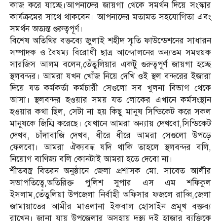
কাজ করে যাচ্ছে।আপনাদের জায়গা থেকে সমর্থন দিয়ে সংস্কার
কার্যক্রমের সাথে থাকবেন। আপনাদের মতামত সহযোগিতা এবং
সমর্থন অত্যন্ত গুরুত্বপূর্ণ।
বিশেষ অতিথির বক্তব্যে জুলাই শহীদ স্মৃতি ফাউন্ডেশনের সাধারন
সম্পাদক ও বৈষম্য বিরোধী ছাত্র আন্দোলনের অন্যতম সমন্বয়ক
সারজিস আলম বলেন,তেঁতুলিয়ার একটু গুরুত্বপূর্ণ জায়গা হচ্ছে
স্থলবন্দর। আমরা যখন খোঁজ নিয়ে দেখি ওই স্থল বন্দরের ইজারা
দিয়ে যত কর্মকর্তা কর্মচারী সেগুলো সব খুলনা বিভাগ থেকে
আসা। স্থলবন্দর হওয়ার সময় যত লোকের এখানে কর্মসংস্থান
হওয়ার কথা ছিল, সেটা না হয় কিছু মানুষ সিন্ডিকেট করে সকল
মানুষকে জিম্মি করেছে। যেখানে আমরা অন্যায় দেখবো,সিন্ডিকেট
দেখব, চাঁদাবাজি দেখব, ধীরে ধীরে আমরা সেগুলো উপড়ে
ফেলবো। আমরা ঐক্যবদ্ধ যদি থাকি তাহলে স্থলবন্দর বলি,
নিয়োগ বাণিজ্য বলি কোনটাই আমরা হতে দেবো না।
শীতবস্ত্র বিতরন অনুষ্ঠানে জেলা প্রশাসক মো. সাবেত আলীর
সভাপতিত্বে,অতিরিক্ত পুলিশ সুপার এস এম শফিকুল
ইসলাম,তেঁতুলিয়া উপজেলা নির্বাহী অফিসার ফজলে রাব্বি,জেলা
জামায়াতের আমীর মাওলানা ইকবাল হোসাইন প্রমূখ বক্তব্য
রাখেন। জানা যায় উপজেলার অসহায় দুস্থ্য দুই হাজার ব্যক্তিকে