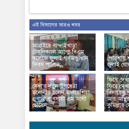
এই বিভাগের আরও খবর
আত্রাইয়ে বান্দাইখাড়া
টেকনিক্যাল অ্যান্ড বিএম
কলেজে জুলাই গণঅভ্যুত্থান
পোরশায় 
দিবস পালিত;
জুলাই যোদ্
ফিরে দেখ
সেবা’র নতুন উপদেষ্টা
ফিরে দেখা
মনোনীত হলেন মালয়েশিয়া
বিদায়ের প
প্রবাসী ব্যবসায়ী এম আলী
আর অস্থি
হোসেন;
কুমিল্লার 