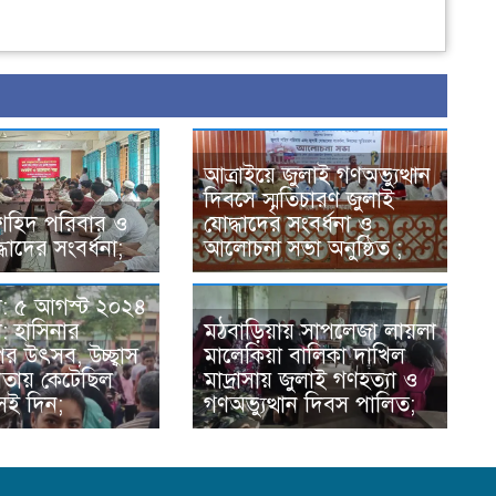
আত্রাইয়ে জুলাই গণঅভ্যুত্থান
দিবসে স্মৃতিচারণ জুলাই
শহিদ পরিবার ও
যোদ্ধাদের সংবর্ধনা ও
ধাদের সংবর্ধনা;
আলোচনা সভা অনুষ্ঠিত ;
া: ৫ আগস্ট ২০২৪
: হাসিনার
মঠবাড়িয়ায় সাপলেজা লায়লা
র উৎসব, উচ্ছ্বাস
মালেকিয়া বালিকা দাখিল
রতায় কেটেছিল
মাদ্রাসায় জুলাই গণহত্যা ও
সেই দিন;
গণঅভ্যুত্থান দিবস পালিত;