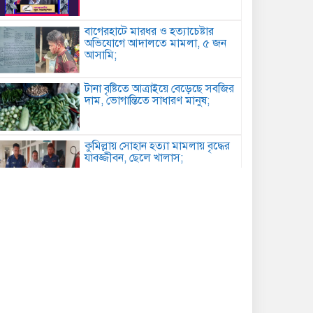
বাগেরহাটে মারধর ও হত্যাচেষ্টার
অভিযোগে আদালতে মামলা, ৫ জন
আসামি;
টানা বৃষ্টিতে আত্রাইয়ে বেড়েছে সবজির
দাম, ভোগান্তিতে সাধারণ মানুষ;
কুমিল্লায় সোহান হত্যা মামলায় বৃদ্ধের
যাবজ্জীবন, ছেলে খালাস;
পিরোজপুরে মাদকবিরোধী অভিযানে
গাঁজাসহ আটক ১, ৪ মাসের কারাদণ্ড;
কবিতা: আত্মমর্যাদা;