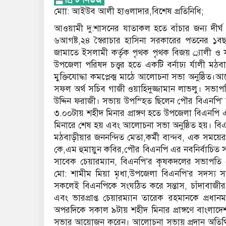
মোা: আইউব আলী হাওলাদার,বিশেষ প্রতিনিধি;
আওয়ামী দু:শাসনের যাতাকল হতে বাঁচার জন্য দীর্ঘ 
৬আগষ্ট,২৪ স্বৈরাচার হাসিনা সরকারের পতনের ১বছ
জামাতে ইসলামী কর্তৃক পৃথক পৃথক বিজয় র্্যালী 
উপজেলা পরিষদ চত্ত্বর হতে একটি বর্নাঢ্য র্যালী মঠবা
মুক্তিযোদ্ধা কমপ্লেক্ম মাঠে আলোচনা সভা অনুষ্ঠি
সফল অর্থ সচিব গাজী ওয়াহিদুজ্জামান লাভলু। সভাপ
উদ্দিন ফরাজী। সভায় উপস্হিত ছিলেন পৌর বিএনপি’ ন
৩.০০টায় শহীদ মিনার প্রাঙ্গণ হতে উপজেলা বিএনপি এর
মিনারে শেষ হয় এবং আলোচনা সভা অনুষ্ঠিত হয়। বিএনপ
মঠবাড়ীয়ার জননন্দিত মেতা,কর্মী বান্দব, এক সময়
কে,এম হুমায়ুন কবির,পৌর বিএনপি এর নবনির্বাচিত
সাবেক চেয়ারম্যান, বিএনপি’র কৃষকদলের সভাপত
মো: শামীম মিয়া মৃধা,উপজেলা বিএনপি’র সদস্য সচি
সকলেই বিএনপিকে সংঘঠিত করে সন্তাস, চাঁদাবাজীর উর্
এবং ভারপ্রাপ্ত চেয়ারম্যান তারেক রহমানকে প্রধ
অপরদিকে সকাল ৯টায় শহীদ মিনার প্রাঙ্গণে বাংলাদ
সভার আয়োজন করেন। আলোচনা সভায় প্রদান অতিথি