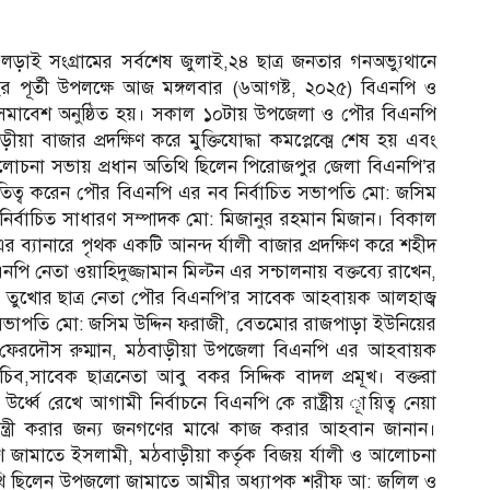
লড়াই সংগ্রামের সর্বশেষ জুলাই,২৪ ছাত্র জনতার গনঅভ্যুথানে
র পূর্তী উপলক্ষে আজ মঙ্গলবার (৬আগষ্ট, ২০২৫) বিএনপি ও
ও সমাবেশ অনুষ্ঠিত হয়। সকাল ১০টায় উপজেলা ও পৌর বিএনপি
ড়ীয়া বাজার প্রদক্ষিণ করে মুক্তিযোদ্ধা কমপ্লেক্মে শেষ হয় এবং
ত।আলোচনা সভায় প্রধান অতিথি ছিলেন পিরোজপুর জেলা বিএনপি’র
তিত্ব করেন পৌর বিএনপি এর নব নির্বাচিত সভাপতি মো: জসিম
ির্বাচিত সাধারণ সম্পাদক মো: মিজানুর রহমান মিজান। বিকাল
 ব্যানারে পৃথক একটি আনন্দ র্যালী বাজার প্রদক্ষিণ করে শহীদ
ি নেতা ওয়াহিদুজ্জামান মিল্টন এর সন্চালনায় বক্তব্যে রাখেন,
ের তুখোর ছাত্র নেতা পৌর বিএনপি’র সাবেক আহবায়ক আলহাজ্ব
 সভাপতি মো: জসিম উদ্দিন ফরাজী, বেতমোর রাজপাড়া ইউনিয়ের
ি ফেরদৌস রুম্মান, মঠবাড়ীয়া উপজেলা বিএনপি এর আহবায়ক
ব,সাবেক ছাত্রনেতা আবু বকর সিদ্দিক বাদল প্রমূখ। বক্তরা
ধ্বে রেখে আগামী নির্বাচনে বিএনপি কে রাষ্ট্রীয় ূায়িত্ব নেয়া
ানমন্ত্রী করার জন্য জনগণের মাঝে কাজ করার আহবান জানান।
েশ জামাতে ইসলামী, মঠবাড়ীয়া কর্তৃক বিজয় র্যালী ও আলোচনা
 ছিলেন উপজলো জামাতে আমীর অধ্যাপক শরীফ আ: জলিল ও