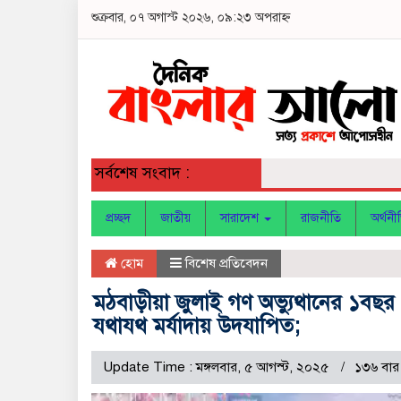
শুক্রবার, ০৭ অগাস্ট ২০২৬, ০৯:২৩ অপরাহ্ন
সর্বশেষ সংবাদ :
প্রচ্ছদ
জাতীয়
সারাদেশ
রাজনীতি
অর্থনী
হোম
বিশেষ প্রতিবেদন
মঠবাড়ীয়া জুলাই গণ অভ্যুথানের ১বছর প
যথাযথ মর্যাদায় উদযাপিত;
Update Time : মঙ্গলবার, ৫ আগস্ট, ২০২৫
১৩৬ বার