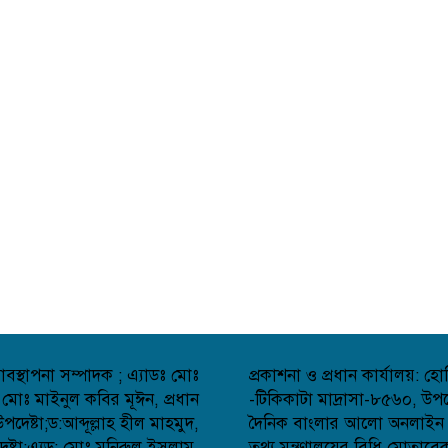
বস্থাপনা সম্পাদক ; এ্যাডঃ মোঃ
প্রকাশনা ও প্রধান কার্যালয়: 
 মোঃ মাইনুল কবির মূঈন, প্রধান
-টিকিকাটা মাদ্রাসা-৮৫৬০, উপজ
েষ্টা;ড:আব্দূল্লাহ হীল মাহমুদ,
দৈনিক বাংলার আলো অনলাইন সংব
্টা;এ্যড: মোঃ মনিরুল ইসলাম,
তথ্য মন্ত্রণালয়ের বিধি মোতাব