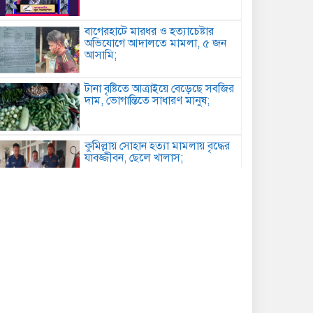
বাগেরহাটে মারধর ও হত্যাচেষ্টার
অভিযোগে আদালতে মামলা, ৫ জন
আসামি;
টানা বৃষ্টিতে আত্রাইয়ে বেড়েছে সবজির
দাম, ভোগান্তিতে সাধারণ মানুষ;
কুমিল্লায় সোহান হত্যা মামলায় বৃদ্ধের
যাবজ্জীবন, ছেলে খালাস;
পিরোজপুরে মাদকবিরোধী অভিযানে
গাঁজাসহ আটক ১, ৪ মাসের কারাদণ্ড;
কবিতা: আত্মমর্যাদা;