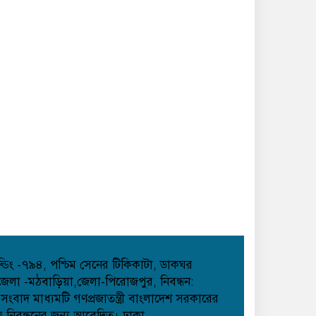
বৈরী আবহাওয়া উপেক্ষা করে
মাদারগঞ্জে বিএনপির আনন্দ ও বিজয়
মিছিল;
আত্রাইয়ে বান্দাইখাড়া টেকনিক্যাল
অ্যান্ড বিএম কলেজে জুলাই
গণঅভ্যুত্থান দিবস পালিত;
পোরশায় শহিদ পরিবার ও জুলাই
যোদ্ধাদের সংবর্ধনা;
হোল্ডিং -৭৯৪, পশ্চিম সেনের টিকিকাটা, ডাকঘর
েলা -মঠবাড়িয়া,জেলা-পিরোজপুর, নিবন্ধন:
াদ মাধ্যমটি গণপ্রজাতন্ত্রী বাংলাদেশ সরকারের
েক নিবন্ধনের জন্য আবেদিত। ঢাকা