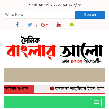
শনিবার, ০৮ অগাস্ট ২০২৬, ০৯:২৫ পূর্বাহ্ন
Search
সর্বশেষ সংবাদ :
জননেতা শাহরিয়ার ইমন: জালালপুর 
Toggle
navigati