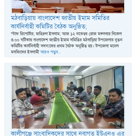
মঠবাড়িয়ায় বাংলাদেশ জাতীয় ইমাম সমিতির
কার্যনির্বাহী কমিটির বৈঠক অনুষ্ঠিত;
স্টাফ রিপোর্টার; জহিরুল ইসলাম; আজ ১২ নভেম্বর রোজ মঙ্গলবার বিকেল
৩.০০ ঘটিকায় বাংলাদেশ জাতীয় ইমাম সমিতির মঠবাড়িয়া উপজেলার নুতন
কমিটির কার্যনির্বাহী সদস্যদের প্রথম বৈঠক অনুষ্ঠিত হয়। উপজেলা মডেল
মসজিদের ইসলামী
আরও পড়ুন...
কালীগঞ্জে সাংবাদিকদের সাথে নবাগত ইউএনও এর