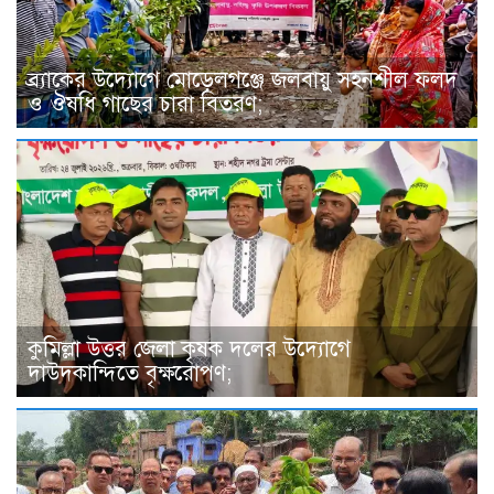
ব্র্যাকের উদ্যোগে মোড়েলগঞ্জে জলবায়ু সহনশীল ফলদ
ও ঔষধি গাছের চারা বিতরণ;
কুমিল্লা উত্তর জেলা কৃষক দলের উদ্যোগে
দাউদকান্দিতে বৃক্ষরোপণ;