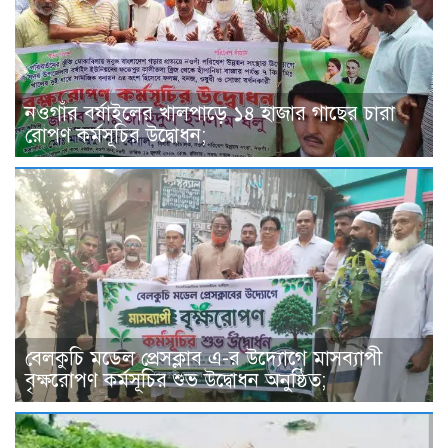
নওগাঁর বর্ষাইলের খালপাড়ে ১৪ হাজার গাছের চারা
রোপণ কর্মসূচির উদ্বোধন;
বেলকুচি মডেল প্রেসক্লাব এ-র উদ্যোগে মাসব্যাপী
বৃক্ষরোপণ কর্মসূচির শুভ উদ্বোধন অনুষ্ঠিত;