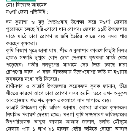
মোঃ ফিরোজ আহমেদ
নওগাঁ জেলা প্রতিনিধি :
ঘন কুয়াশা ও মৃদু শৈত্যপ্রবাহ উপেক্ষা করে নওগাঁ জেলায়
পুরোদমে চলছে ইরি-বোরো ধান রোপণ। জেলার ১১টি উপজেলার
মাঠে মাঠে চারা রোপণ ও জমি তৈরির কাজে ব্যস্ত সময় পার
করছেন কৃষকরা।
কৃষি বিভাগ সূত্রে জানা যায়, শীত ও কুয়াশার কারণে কিছুটা বিলম্ব
হলেও সম্প্রতি দুপুরে রোদ দেখা দেওয়ায় কৃষকরা মাঠে নেমে
পড়েছেন। গভীর নলকূপের মাধ্যমে সেচ দিয়ে চলছে চারা
রোপণের কাজ। এ বছর বীজতলায় উল্লেখযোগ্য ক্ষতি না হওয়ায়
কৃষকদের মধ্যে স্বস্তি ফিরেছে।
রাণীনগর ও আত্রাই উপজেলার কয়েকজন কৃষক জানান, তীব্র
শীতের কারণে আগে চারা রোপণ সম্ভব হয়নি। তবে এখন অনুকূল
আবহাওয়ায় শত শত কৃষক একযোগে ধান লাগাতে ব্যস্ত।
আত্রাই উপজেলা কৃষি অফিস জানায়, বোরো আবাদে কৃষকদের
নিয়মিত পরামর্শ দেওয়া হচ্ছে। নওগাঁ কৃষি সম্প্রসারণ অধিদপ্তারের
উপপরিচালক আবুল কালাম আজাদ জানান, চলতি মৌসুমে
জেলায় প্রায় ১ লাখ ৯১ হাজার হেক্টর জমিতে বোরো আবাদ