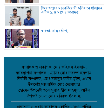
পিরোজপুরে মাদকবিরোধী অভিযানে গাঁজাসহ
আটক ১, ৪ মাসের কারাদণ্ড;
কবিতা: আত্মমর্যাদা;
বৈরী আবহাওয়া উপেক্ষা করে মাদারগঞ্জে
বিএনপির আনন্দ ও বিজয় মিছিল;
সম্পাদক ও প্রকাশক; মোঃ জহিরুল ইসলাম,
ব্যাবস্থাপনা সম্পাদক ; এ্যাডঃ মোঃ নজরুল ইসলাম,
আত্রাইয়ে বান্দাইখাড়া টেকনিক্যাল অ্যান্ড
নির্বাহী সম্পাদক; মোঃ মাইনুল কবির মূঈন, প্রধান
বিএম কলেজে জুলাই গণঅভ্যুত্থান দিবস
পালিত;
উপদেষ্টা;সাংবাদিক মোঃ দেলোয়ার
হোসেন;উপদেষ্টা;ড:আব্দূল্লাহ হীল মাহমুদ, আইন
উপদেষ্টা;এ্যড: মোঃ মনিরুল ইসলাম,
পোরশায় শহিদ পরিবার ও জুলাই যোদ্ধাদের
সংবর্ধনা;
প্রকাশনা ও প্রধান কার্যালয়: হোল্ডিং -৭৯৪, পশ্চিম