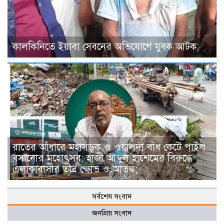
কালকিনিতে ইয়াবা সেবনের অভিযোগে যুবক আটক;
রাতের আঁধারে মহাসড়ক ও ওয়াপদা বাঁধ কেটে পাইপ
বসানোর মহোৎসব: হাজী আব্দুল হাশেমের বিরুদ্ধে
এলাকাবাসীর তীব্র ক্ষোভ ও আতঙ্ক;
সর্বশেষ সংবাদ
জনপ্রিয় সংবাদ