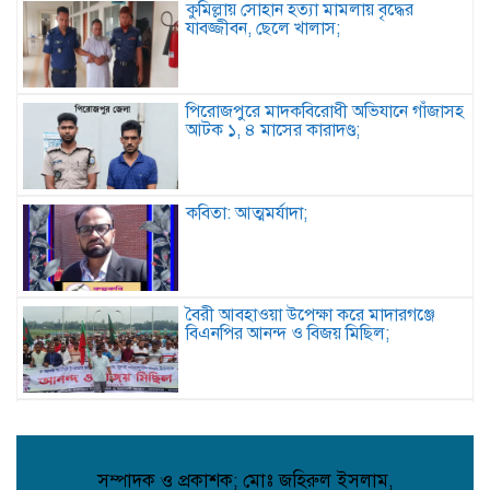
কুমিল্লায় সোহান হত্যা মামলায় বৃদ্ধের
যাবজ্জীবন, ছেলে খালাস;
পিরোজপুরে মাদকবিরোধী অভিযানে গাঁজাসহ
আটক ১, ৪ মাসের কারাদণ্ড;
কবিতা: আত্মমর্যাদা;
বৈরী আবহাওয়া উপেক্ষা করে মাদারগঞ্জে
বিএনপির আনন্দ ও বিজয় মিছিল;
আত্রাইয়ে বান্দাইখাড়া টেকনিক্যাল অ্যান্ড
বিএম কলেজে জুলাই গণঅভ্যুত্থান দিবস
পালিত;
সম্পাদক ও প্রকাশক; মোঃ জহিরুল ইসলাম,