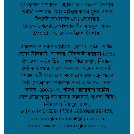
ব্যাবস্থাপনা সম্পাদক ; এ্যাডঃ মোঃ নজরুল ইসলাম,
পোরশায় শহিদ পরিবার ও জুলাই যোদ্ধাদের
নির্বাহী সম্পাদক; মোঃ মাইনুল কবির মূঈন, প্রধান
সংবর্ধনা;
উপদেষ্টা;সাংবাদিক মোঃ দেলোয়ার
হোসেন;উপদেষ্টা;ড:আব্দূল্লাহ হীল মাহমুদ, আইন
উপদেষ্টা;এ্যড: মোঃ মনিরুল ইসলাম,
আত্রাইয়ে জুলাই গণঅভ্যুত্থান দিবসে
স্মৃতিচারণ জুলাই যোদ্ধাদের সংবর্ধনা ও
আলোচনা সভা অনুষ্ঠিত ;
প্রকাশনা ও প্রধান কার্যালয়: হোল্ডিং -৭৯৪, পশ্চিম
সেনের টিকিকাটা, ডাকঘর -টিকিকাটা মাদ্রাসা-৮৫৬০,
উপজেলা -মঠবাড়িয়া,জেলা-পিরোজপুর, নিবন্ধন:
ডাসারে কাঠের ফার্নিচারে কাজ করতে গিয়ে
দৈনিক বাংলার আলো অনলাইন সংবাদ মাধ্যমটি
বিস্ফোরণে শিশুর মৃত্যু;
গণপ্রজাতন্ত্রী বাংলাদেশ সরকারের তথ্য মন্ত্রণালয়ের
বিধি মোতাবেক নিবন্ধনের জন্য আবেদিত। ঢাকা
অফিস:-১৪৪/১৩/৩, দক্ষিণ পীরেরবাগ জামিল
সেবা’র নতুন উপদেষ্টা মনোনীত হলেন
মালয়েশিয়া প্রবাসী ব্যবসায়ী এম আলী
রোড,মোল্লাপাড়া বউ বাজার কালবার্ড, শাপলা বিল্ডিং
হোসেন;
(নীচতলা),মিরপুর, ঢাকা,
যোগাযোগ;01569117764,+8809696991179,
Email:banglaralodainik@gmail.com,
বেলকুচিতে গণঅভ্যুত্থান দিবসে ইসলামী
আন্দোলনের গণমিছিল ও গণহত্যার বিচারের
https://www.dainikbanglaralo.com,
দাবি: “আদর্শিক বিজয়ের বিকল্প নেই”