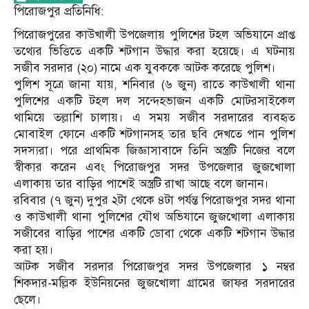
পিরোজপুর প্রতিনিধি:
পিরোজপুরের কাউখালী উপজেলায় পুলিশের টহল অভিযানে প্রাপ্ত
তথ্যের ভিত্তিতে একটি শটগান উদ্ধার করা হয়েছে। এ ঘটনায়
সজীব সরদার (২০) নামে এক যুবককে আটক করেছে পুলিশ।
পুলিশ সূত্রে জানা যায়, শনিবার (৬ জুন) রাতে কাউখালী থানা
পুলিশের একটি টহল দল সন্দেহভাজন একটি মোটরসাইকেল
থামিয়ে তল্লাশি চালায়। এ সময় সজীব সরদারের ব্যবহৃত
মোবাইল ফোনে একটি শটগানসহ তার ছবি দেখতে পান পুলিশ
সদস্যরা। পরে প্রাথমিক জিজ্ঞাসাবাদে তিনি অস্ত্রটি নিজের বলে
স্বীকার করেন এবং পিরোজপুর সদর উপজেলার জুজখোলা
এলাকায় তার বাড়ির পাশেই অস্ত্রটি রাখা আছে বলে জানান।
রবিবার (৭ জুন) দুপুর ২টা থেকে ৪টা পর্যন্ত পিরোজপুর সদর থানা
ও কাউখালী থানা পুলিশের যৌথ অভিযানে জুজখোলা এলাকায়
সজীবের বাড়ির পাশের একটি ডোবা থেকে একটি শটগান উদ্ধার
করা হয়।
আটক সজীব সরদার পিরোজপুর সদর উপজেলার ১ নম্বর
শিকদার-মল্লিক ইউনিয়নের জুজখোলা গ্রামের জাফর সরদারের
ছেলে।