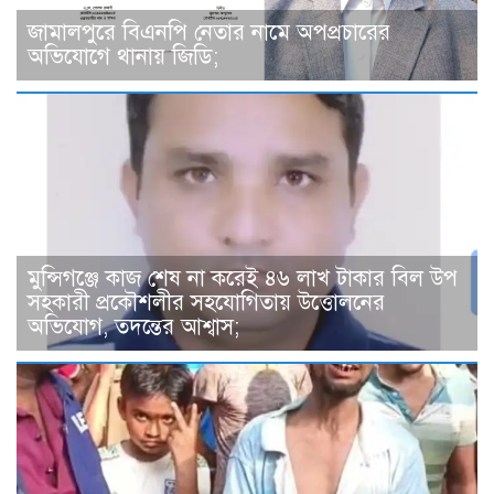
জামালপুরে বিএনপি নেতার নামে অপপ্রচারের
অভিযোগে থানায় জিডি;
মুন্সিগঞ্জে কাজ শেষ না করেই ৪৬ লাখ টাকার বিল উপ
সহকারী প্রকৌশলীর সহযোগিতায় উত্তোলনের
অভিযোগ, তদন্তের আশ্বাস;