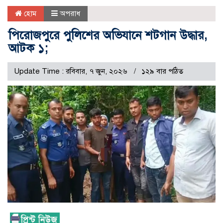
হোম
অপরাধ
পিরোজপুরে পুলিশের অভিযানে শটগান উদ্ধার,
আটক ১;
Update Time : রবিবার, ৭ জুন, ২০২৬
১২৯ বার পঠিত