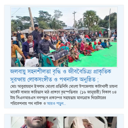
জলবায়ু সহনশীলতা বৃদ্ধি ও জীববৈচিত্র্য প্রাকৃতিক
সুরক্ষায় লোকসংঙ্গীত ও পথনাটক অনুষ্ঠিত ;
মোঃ আবুরায়হান ইসলাম মোংলা প্রতিনিধি মোংলা উপজেলায় কাটাখালী চায়না
মার্কেট বাজার কারিতাস মাঠ প্রাঙ্গণে বৃহস্পতিবার (১৬ জানুয়ারী) বিকাল ০৪
টায় সিএনআরএস নবপল্লব প্রকল্পের সহায়তায় মানগ্রোভ থিয়েটারের
পরিবেশনায় পথ নাটক ও
আরও পড়ুন...