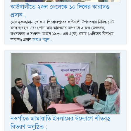
কাউখালীতে ২জন জেলেকে ১০ দিনের কারাদণ্ড
প্রদান ;
মোঃ নুরুজ্জামান খোকন পিরোজপুরের কাউখালী উপজেলায় নিষিদ্ধ নেট
জাল ব্যবহার এবং পোনা মাছ আহরণের অপরাধে ২ জন জেলেকে,
মৎস্যরক্ষা ও সংরক্ষণ আইন ১৯৫০ এর ৩(ক) ধারায় ১০দিনের বিনাশ্রম
কারাদণ্ড প্রদান
আরও পড়ুন...
নওগাঁতে জামায়াতি ইসলামের উদ্যোগে শীতবস্ত্র
বিতরণ অনুষ্ঠিত ;