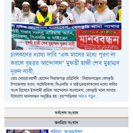
চালকদের ন্যায্য দাবি “এক মাসের মধ্যে পূরণ না
করলে বৃহত্তর আন্দোলন” মুফতী হাজী শেখ মুহাম্মদ
নুরুন নাবী;
মোঃ সোহরাওয়ার্দী হোসেন সিরাজগঞ্জ প্রতিনিধি : সিরাজগঞ্জের বেলকুচি
উপজেলায় ভ্যান, অটোরিকশা, সিএনজি ও মাইক্রোচালকদের ন্যায্য দাবির
অংশ হিসেবে ইসলামী শ্রমিক আন্দোলন বাংলাদেশ, বেলকুচি থানা শাখার
উদ্যোগে মানববন্ধন অনুষ্ঠিত হয়। বৃহস্পতিবার
আরও পড়ুন...
সর্বশেষ সংবাদ
জনপ্রিয় সংবাদ
কবিতা: আত্মমর্যাদা;