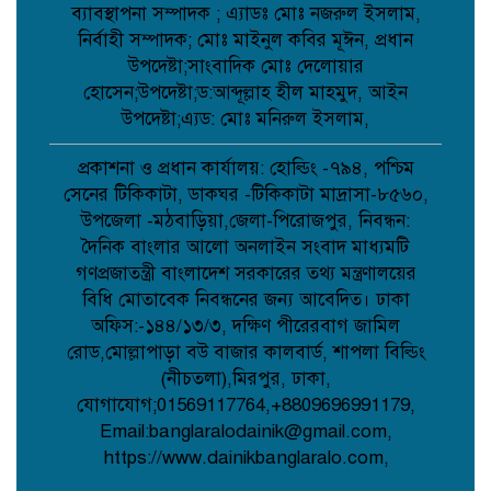
ব্যাবস্থাপনা সম্পাদক ; এ্যাডঃ মোঃ নজরুল ইসলাম,
ডাসারে কাঠের ফার্নিচারে কাজ করতে গিয়ে
বিস্ফোরণে শিশুর মৃত্যু;
নির্বাহী সম্পাদক; মোঃ মাইনুল কবির মূঈন, প্রধান
উপদেষ্টা;সাংবাদিক মোঃ দেলোয়ার
হোসেন;উপদেষ্টা;ড:আব্দূল্লাহ হীল মাহমুদ, আইন
সেবা’র নতুন উপদেষ্টা মনোনীত হলেন
উপদেষ্টা;এ্যড: মোঃ মনিরুল ইসলাম,
মালয়েশিয়া প্রবাসী ব্যবসায়ী এম আলী
হোসেন;
প্রকাশনা ও প্রধান কার্যালয়: হোল্ডিং -৭৯৪, পশ্চিম
সেনের টিকিকাটা, ডাকঘর -টিকিকাটা মাদ্রাসা-৮৫৬০,
বেলকুচিতে গণঅভ্যুত্থান দিবসে ইসলামী
উপজেলা -মঠবাড়িয়া,জেলা-পিরোজপুর, নিবন্ধন:
আন্দোলনের গণমিছিল ও গণহত্যার বিচারের
দৈনিক বাংলার আলো অনলাইন সংবাদ মাধ্যমটি
দাবি: “আদর্শিক বিজয়ের বিকল্প নেই”
গণপ্রজাতন্ত্রী বাংলাদেশ সরকারের তথ্য মন্ত্রণালয়ের
বিধি মোতাবেক নিবন্ধনের জন্য আবেদিত। ঢাকা
ফিরে দেখা: ৫ আগস্ট ২০২৪ ফিরে দেখা:
অফিস:-১৪৪/১৩/৩, দক্ষিণ পীরেরবাগ জামিল
হাসিনার বিদায়ের পর উৎসব, উচ্ছ্বাস আর
রোড,মোল্লাপাড়া বউ বাজার কালবার্ড, শাপলা বিল্ডিং
অস্থিরতায় কেটেছিল কুমিল্লার সেই দিন;
(নীচতলা),মিরপুর, ঢাকা,
যোগাযোগ;01569117764,+8809696991179,
বাংলাদেশ সিএনজি অটোরিকশা ইউনিট-এর
Email:banglaralodainik@gmail.com,
পক্ষ থেকে ‘৩৬ জুলাই’ উপলক্ষে শাহাদাৎ
https://www.dainikbanglaralo.com,
হোসেন লিটনের শুভেচ্ছা বার্তা;