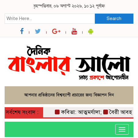
বৃহস্পতিবার, ০৬ অগাস্ট ২০২৬, ১০:১২ পূর্বাহ্ন
Search
সর্বশেষ সংবাদ :
কবিতা: আত্মমর্যাদা;
বৈরী আবহাওয়া 
Toggle
navigati