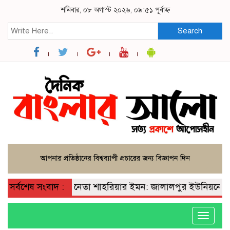
শনিবার, ০৮ অগাস্ট ২০২৬, ০৯:৫১ পূর্বাহ্ন
Search
সর্বশেষ সংবাদ :
জননেতা শাহরিয়ার ইমন: জালালপুর ইউনিয়নের মাটি 
Toggle
navigati