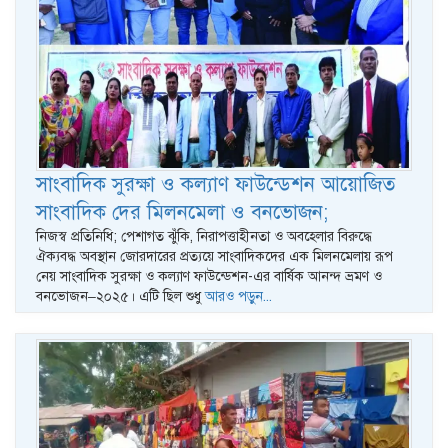
সাংবাদিক সুরক্ষা ও কল্যাণ ফাউন্ডেশন আয়োজিত
সাংবাদিক দের মিলনমেলা ও বনভোজন;
নিজস্ব প্রতিনিধি; পেশাগত ঝুঁকি, নিরাপত্তাহীনতা ও অবহেলার বিরুদ্ধে
ঐক্যবদ্ধ অবস্থান জোরদারের প্রত্যয়ে সাংবাদিকদের এক মিলনমেলায় রূপ
নেয় সাংবাদিক সুরক্ষা ও কল্যাণ ফাউন্ডেশন-এর বার্ষিক আনন্দ ভ্রমণ ও
বনভোজন–২০২৫। এটি ছিল শুধু
আরও পড়ুন...