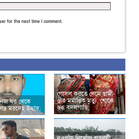
er for the next time I comment.
গোসল করতে নেমে স্বামী-
স্ত্রীর মর্মান্তিক মৃত্যু, শোকে
 নিজ ঘর থেকে
স্তব্ধ বদলগাছি;
লন্ত মরদেহ উদ্ধার;
নওগাঁয় নিখোঁজ শতবর্ষী