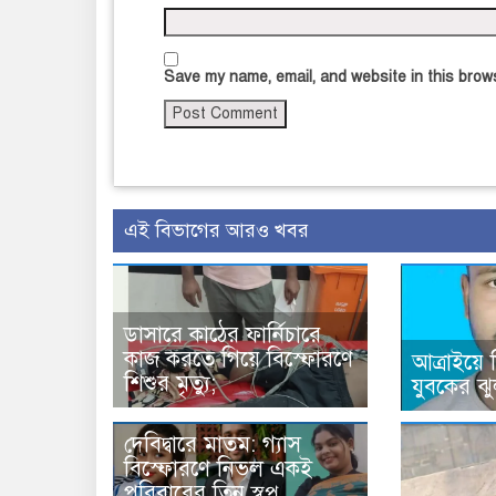
Save my name, email, and website in this brows
এই বিভাগের আরও খবর
ডাসারে কাঠের ফার্নিচারে
কাজ করতে গিয়ে বিস্ফোরণে
আত্রাইয়ে
শিশুর মৃত্যু;
যুবকের ঝু
দেবিদ্বারে মাতম: গ্যাস
বিস্ফোরণে নিভল একই
পরিবারের তিন স্বপ্ন,