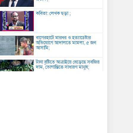
কবিতা: লেখক ছড়া ;
বাগেরহাটে মারধর ও হত্যাচেষ্টার
অভিযোগে আদালতে মামলা, ৫ জন
আসামি;
টানা বৃষ্টিতে আত্রাইয়ে বেড়েছে সবজির
দাম, ভোগান্তিতে সাধারণ মানুষ;
কুমিল্লায় সোহান হত্যা মামলায় বৃদ্ধের
যাবজ্জীবন, ছেলে খালাস;
পিরোজপুরে মাদকবিরোধী অভিযানে
গাঁজাসহ আটক ১, ৪ মাসের কারাদণ্ড;