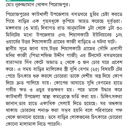
মোঃ নুরুজ্জামান খোকন পিরোজপুর।
পিরোজপুরের কাউখালী উপজেলায় বসতঘরে চুরির চেষ্টা করতে
গিয়ে বাড়ির এক গৃহবধূকে কুপিয়ে আহত করেছে দুর্বৃত্তরা।
মঙ্গলবার (৩ মার্চ) দিবাগত রাত আনুমানিক ১টা থেকে ১টা ৩০
মিনিটের মধ্যে উপজেলার ৫নং শিয়ালকাঠি ইউনিয়নের ১নং
ওয়ার্ডের উত্তর শিয়ালকাঠি গ্রামের কাজী বাড়িতে এ ঘটনা ঘটে।
স্থানীয় সূত্রে জানা যায়,উত্তর শিয়ালকাঠি গ্রামের সৌদি প্রবাসী
মনির কাজী (পিতা:শফিজ উদ্দীন গাজী) এর টিনসেট বসতঘরের
বারান্দার সিঁধ কেটে অজ্ঞাত ২ থেকে ৩ জন চোর ঘরে প্রবেশ
করে। এ সময় বাড়ির মালিকের স্ত্রী সুখি বেগম (২৫) বিষয়টি টের
পেয়ে চিৎকার শুরু করলে চোরেরা তাকে দেশীয় অস্ত্র দিয়ে কোপ
দিয়ে দ্রুত পালিয়ে যায়। কোপের আঘাতে সুখি বেগমের হাতে
গভীর ক্ষত ও প্রচুর রক্তক্ষরণ হয়। পরে তাকে উদ্ধার করে
কাউখালী উপজেলা স্বাস্থ্য কমপ্লেক্সে ভর্তি করা হয়। চিকিৎসকরা
জানান,তার হাতে একাধিক সেলাই দিতে হয়েছে। ঘর অন্ধকার
থাকায় চোরদের শনাক্ত করা সম্ভব হয়নি বলে পরিবারের পক্ষ
থেকে জানানো হয়েছে। তবে বাড়ির লোকজনের চিৎকারে চোরেরা
কোনো মালামাল নিতে পারেনি।