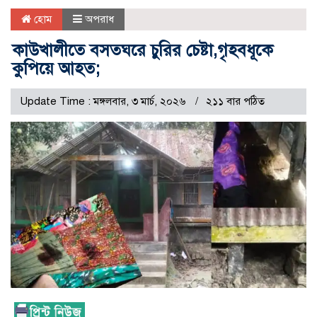
হোম
অপরাধ
কাউখালীতে বসতঘরে চুরির চেষ্টা,গৃহবধূকে
কুপিয়ে আহত;
Update Time : মঙ্গলবার, ৩ মার্চ, ২০২৬
২১১ বার পঠিত