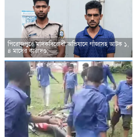
পিরোজপুরে মাদকবিরোধী অভিযানে গাঁজাসহ আটক ১,
৪ মাসের কারাদণ্ড;