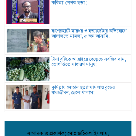
কবিতা: লেখক ছড়া ;
বাগেরহাটে মারধর ও হত্যাচেষ্টার অভিযোগে
আদালতে মামলা, ৫ জন আসামি;
টানা বৃষ্টিতে আত্রাইয়ে বেড়েছে সবজির দাম,
ভোগান্তিতে সাধারণ মানুষ;
কুমিল্লায় সোহান হত্যা মামলায় বৃদ্ধের
যাবজ্জীবন, ছেলে খালাস;
পিরোজপুরে মাদকবিরোধী অভিযানে গাঁজাসহ
আটক ১, ৪ মাসের কারাদণ্ড;
সম্পাদক ও প্রকাশক; মোঃ জহিরুল ইসলাম,