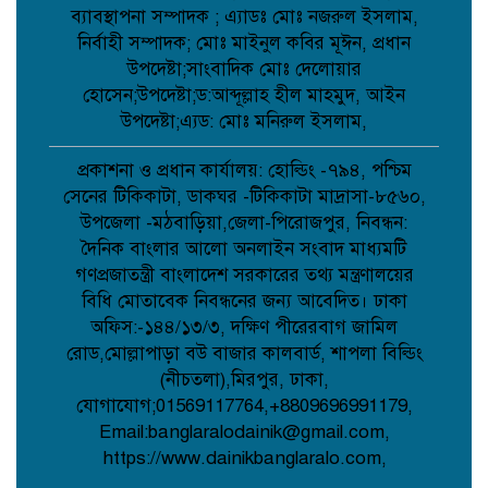
ব্যাবস্থাপনা সম্পাদক ; এ্যাডঃ মোঃ নজরুল ইসলাম,
কবিতা: আত্মমর্যাদা;
নির্বাহী সম্পাদক; মোঃ মাইনুল কবির মূঈন, প্রধান
উপদেষ্টা;সাংবাদিক মোঃ দেলোয়ার
হোসেন;উপদেষ্টা;ড:আব্দূল্লাহ হীল মাহমুদ, আইন
উপদেষ্টা;এ্যড: মোঃ মনিরুল ইসলাম,
বৈরী আবহাওয়া উপেক্ষা করে মাদারগঞ্জে
বিএনপির আনন্দ ও বিজয় মিছিল;
প্রকাশনা ও প্রধান কার্যালয়: হোল্ডিং -৭৯৪, পশ্চিম
সেনের টিকিকাটা, ডাকঘর -টিকিকাটা মাদ্রাসা-৮৫৬০,
উপজেলা -মঠবাড়িয়া,জেলা-পিরোজপুর, নিবন্ধন:
আত্রাইয়ে বান্দাইখাড়া টেকনিক্যাল অ্যান্ড
দৈনিক বাংলার আলো অনলাইন সংবাদ মাধ্যমটি
বিএম কলেজে জুলাই গণঅভ্যুত্থান দিবস
পালিত;
গণপ্রজাতন্ত্রী বাংলাদেশ সরকারের তথ্য মন্ত্রণালয়ের
বিধি মোতাবেক নিবন্ধনের জন্য আবেদিত। ঢাকা
অফিস:-১৪৪/১৩/৩, দক্ষিণ পীরেরবাগ জামিল
পোরশায় শহিদ পরিবার ও জুলাই যোদ্ধাদের
সংবর্ধনা;
রোড,মোল্লাপাড়া বউ বাজার কালবার্ড, শাপলা বিল্ডিং
(নীচতলা),মিরপুর, ঢাকা,
যোগাযোগ;01569117764,+8809696991179,
Email:banglaralodainik@gmail.com,
আত্রাইয়ে জুলাই গণঅভ্যুত্থান দিবসে
স্মৃতিচারণ জুলাই যোদ্ধাদের সংবর্ধনা ও
https://www.dainikbanglaralo.com,
আলোচনা সভা অনুষ্ঠিত ;