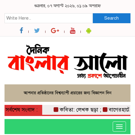
শুক্রবার, ০৭ অগাস্ট ২০২৬, ০১:০৯ অপরাহ্ন
Search
সর্বশেষ সংবাদ :
কবিতা: লেখক ছড়া ;
বাগেরহাটে মারধর
Toggle
navigati