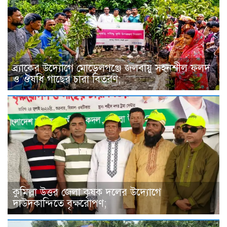
ব্র্যাকের উদ্যোগে মোড়েলগঞ্জে জলবায়ু সহনশীল ফলদ
ও ঔষধি গাছের চারা বিতরণ;
কুমিল্লা উত্তর জেলা কৃষক দলের উদ্যোগে
দাউদকান্দিতে বৃক্ষরোপণ;