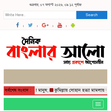
শুক্রবার, ০৭ অগাস্ট ২০২৬, ০৯:১২ পূর্বাহ্ন
Search
ভোগান্তিতে সাধারণ মানুষ;
সর্বশেষ সংবাদ :
কুমিল্লায় সোহান হত্যা মামলায় বৃদ্ধের
Toggle
navigati