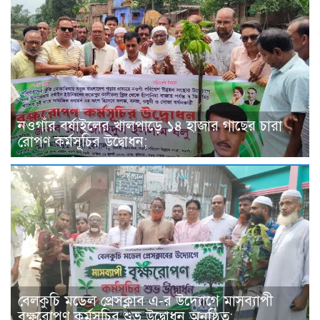
নওগাঁর বর্ষাইলের খালপাড়ে ১৪ হাজার গাছের চারা
রোপণ কর্মসূচির উদ্বোধন;
বেলকুচি মডেল প্রেসক্লাব এ-র উদ্যোগে মাসব্যাপী
বৃক্ষরোপণ কর্মসূচির শুভ উদ্বোধন অনুষ্ঠিত;