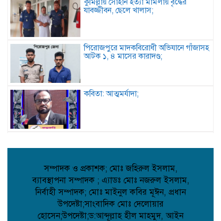
কুমিল্লায় সোহান হত্যা মামলায় বৃদ্ধের
যাবজ্জীবন, ছেলে খালাস;
পিরোজপুরে মাদকবিরোধী অভিযানে গাঁজাসহ
আটক ১, ৪ মাসের কারাদণ্ড;
কবিতা: আত্মমর্যাদা;
বৈরী আবহাওয়া উপেক্ষা করে মাদারগঞ্জে
বিএনপির আনন্দ ও বিজয় মিছিল;
সম্পাদক ও প্রকাশক; মোঃ জহিরুল ইসলাম,
ব্যাবস্থাপনা সম্পাদক ; এ্যাডঃ মোঃ নজরুল ইসলাম,
আত্রাইয়ে বান্দাইখাড়া টেকনিক্যাল অ্যান্ড
নির্বাহী সম্পাদক; মোঃ মাইনুল কবির মূঈন, প্রধান
বিএম কলেজে জুলাই গণঅভ্যুত্থান দিবস
পালিত;
উপদেষ্টা;সাংবাদিক মোঃ দেলোয়ার
হোসেন;উপদেষ্টা;ড:আব্দূল্লাহ হীল মাহমুদ, আইন