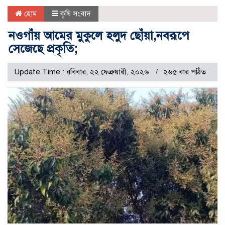
হোম
কৃষি সংবাদ
নওগাঁয় আমের মুকুলে হলুদ ছোঁয়া,নবরূপে
সেজেছে প্রকৃতি;
Update Time : রবিবার, ২২ ফেব্রুয়ারী, ২০২৬
২৬৫ বার পঠিত