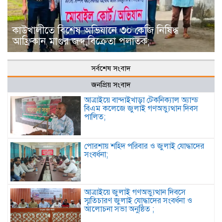
কাউখালীতে বিশেষ অভিযানে ৩০ কেজি নিষিদ্ধ
আফ্রিকান মাগুর জব্দ,বিক্রেতা পলাতক;
সর্বশেষ সংবাদ
জনপ্রিয় সংবাদ
আত্রাইয়ে বান্দাইখাড়া টেকনিক্যাল অ্যান্ড
বিএম কলেজে জুলাই গণঅভ্যুত্থান দিবস
পালিত;
পোরশায় শহিদ পরিবার ও জুলাই যোদ্ধাদের
সংবর্ধনা;
আত্রাইয়ে জুলাই গণঅভ্যুত্থান দিবসে
স্মৃতিচারণ জুলাই যোদ্ধাদের সংবর্ধনা ও
আলোচনা সভা অনুষ্ঠিত ;