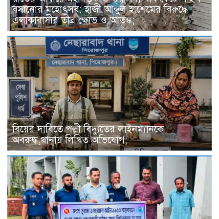
বসানোর মহোৎসব: হাজী আব্দুল হাশেমের বিরুদ্ধে
এলাকাবাসীর তীব্র ক্ষোভ ও আতঙ্ক;
বিয়ের দাবিতে পল্লী বিদ্যুতের লাইনম্যানকে
অবরুদ্ধ,থানায় লিখিত অভিযোগ;