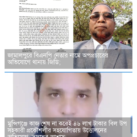
জামালপুরে বিএনপি নেতার নামে অপপ্রচারের
অভিযোগে থানায় জিডি;
মুন্সিগঞ্জে কাজ শেষ না করেই ৪৬ লাখ টাকার বিল উপ
সহকারী প্রকৌশলীর সহযোগিতায় উত্তোলনের