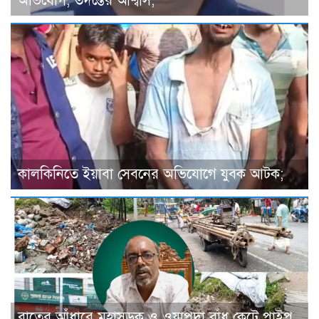
অভিযোগ, তদন্তের আশ্বাস;
কালকিনিতে ইয়াবা সেবনের অভিযোগে যুবক আটক;
রাতের আঁধারে মহাসড়ক ও ওয়াপদা বাঁধ কেটে পাইপ