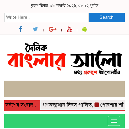
বৃহস্পতিবার, ০৬ অগাস্ট ২০২৬, ০৮:১২ পূর্বাহ্ন
Search
িএম কলেজে জুলাই গণঅভ্যুত্থান দিবস পালিত;
সর্বশেষ সংবাদ :
পোরশায় শহিদ পরিবা
Toggle
navigati