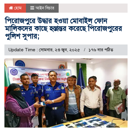
হোম
আইন বিচার
পিরোজপুরে উদ্ধার হওয়া মোবাইল ফোন
মালিকদের কাছে হস্তান্তর করেছে পিরোজপুরের
পুলিশ সুপার;
Update Time : সোমবার, ২৩ জুন, ২০২৫
১৭৬ বার পঠিত