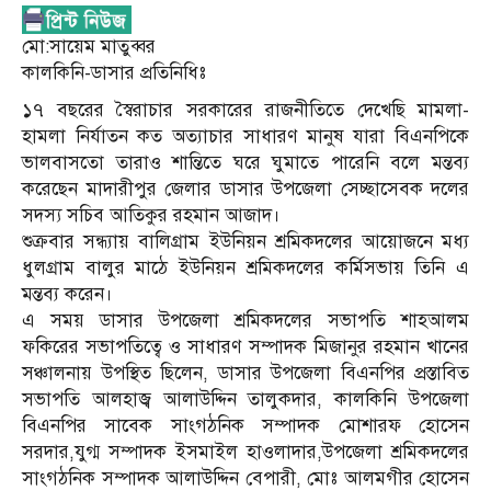
মো:সায়েম মাতুব্বর
কালকিনি-ডাসার প্রতিনিধিঃ
১৭ বছরের স্বৈরাচার সরকারের রাজনীতিতে দেখেছি মামলা-
হামলা নির্যাতন কত অত্যাচার সাধারণ মানুষ যারা বিএনপিকে
ভালবাসতো তারাও শান্তিতে ঘরে ঘুমাতে পারেনি বলে মন্তব্য
করেছেন মাদারীপুর জেলার ডাসার উপজেলা সেচ্ছাসেবক দলের
সদস্য সচিব আতিকুর রহমান আজাদ।
শুক্রবার সন্ধ্যায় বালিগ্রাম ইউনিয়ন শ্রমিকদলের আয়োজনে মধ্য
ধুলগ্রাম বালুর মাঠে ইউনিয়ন শ্রমিকদলের কর্মিসভায় তিনি এ
মন্তব্য করেন।
এ সময় ডাসার উপজেলা শ্রমিকদলের সভাপতি শাহআলম
ফকিরের সভাপতিত্বে ও সাধারণ সম্পাদক মিজানুর রহমান খানের
সঞ্চালনায় উপস্থিত ছিলেন, ডাসার উপজেলা বিএনপির প্রস্তাবিত
সভাপতি আলহাজ্ব আলাউদ্দিন তালুকদার, কালকিনি উপজেলা
বিএনপির সাবেক সাংগঠনিক সম্পাদক মোশারফ হোসেন
সরদার,যুগ্ম সম্পাদক ইসমাইল হাওলাদার,উপজেলা শ্রমিকদলের
সাংগঠনিক সম্পাদক আলাউদ্দিন বেপারী, মোঃ আলমগীর হোসেন