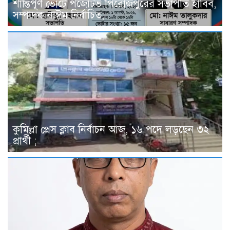
শান্তিপূর্ণ ভোটে পজেটিভ পিরোজপুরের সভাপতি হাবিব,
সম্পাদক নাঈম নির্বাচিত;
কুমিল্লা প্রেস ক্লাব নির্বাচন আজ, ১৬ পদে লড়ছেন ৩২
প্রার্থী ;