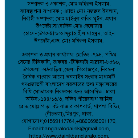
সম্পাদক ও প্রকাশক; মোঃ জহিরুল ইসলাম,
ব্যাবস্থাপনা সম্পাদক ; এ্যাডঃ মোঃ নজরুল ইসলাম,
নির্বাহী সম্পাদক; মোঃ মাইনুল কবির মূঈন, প্রধান
আমান উল্লাহ আমানের সাথে নিশু ও মহিলা
দলের নেত্রীদের সৌজন্য স্বাক্ষাৎ ;
উপদেষ্টা;সাংবাদিক মোঃ দেলোয়ার
হোসেন;উপদেষ্টা;ড:আব্দূল্লাহ হীল মাহমুদ, আইন
উপদেষ্টা;এ্যড: মোঃ মনিরুল ইসলাম,
মানববন্ধনের নামে অপপ্রচার নয়, সামাজিক
সম্প্রীতি রক্ষায় প্রশাসনের কঠোর নজরদারি
প্রকাশনা ও প্রধান কার্যালয়: হোল্ডিং -৭৯৪, পশ্চিম
দাবি;
সেনের টিকিকাটা, ডাকঘর -টিকিকাটা মাদ্রাসা-৮৫৬০,
উপজেলা -মঠবাড়িয়া,জেলা-পিরোজপুর, নিবন্ধন:
দৈনিক বাংলার আলো অনলাইন সংবাদ মাধ্যমটি
জননেতা শাহরিয়ার ইমন: জালালপুর
ইউনিয়নের মাটি ও মানুষের আস্থার প্রতীক;
গণপ্রজাতন্ত্রী বাংলাদেশ সরকারের তথ্য মন্ত্রণালয়ের
বিধি মোতাবেক নিবন্ধনের জন্য আবেদিত। ঢাকা
অফিস:-১৪৪/১৩/৩, দক্ষিণ পীরেরবাগ জামিল
কবিতা: লেখক ছড়া ;
রোড,মোল্লাপাড়া বউ বাজার কালবার্ড, শাপলা বিল্ডিং
(নীচতলা),মিরপুর, ঢাকা,
যোগাযোগ;01569117764,+8809696991179,
Email:banglaralodainik@gmail.com,
বাগেরহাটে মারধর ও হত্যাচেষ্টার অভিযোগে
https://www.dainikbanglaralo.com,