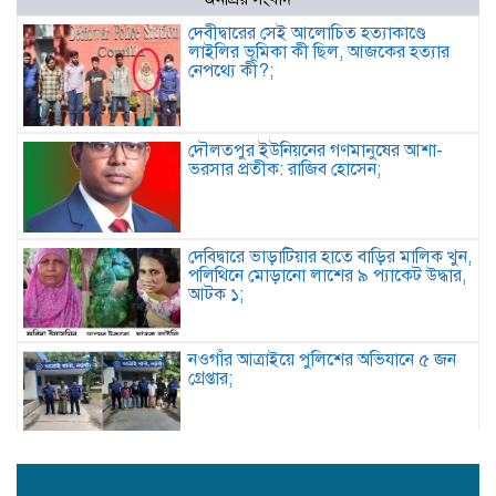
দেবীদ্বারের সেই আলোচিত হত্যাকাণ্ডে
লাইলির ভূমিকা কী ছিল, আজকের হত্যার
নেপথ্যে কী?;
দৌলতপুর ইউনিয়নের গণমানুষের আশা-
ভরসার প্রতীক: রাজিব হোসেন;
দেবিদ্বারে ভাড়াটিয়ার হাতে বাড়ির মালিক খুন,
পলিথিনে মোড়ানো লাশের ৯ প্যাকেট উদ্ধার,
আটক ১;
নওগাঁর আত্রাইয়ে পুলিশের অভিযানে ৫ জন
গ্রেপ্তার;
কবিতা: চমকের পাঠ কৌশল ;