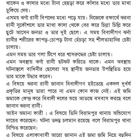
থাকেন ও কাদার মধ্যে টানা হেছড়া করে কাঁদার মধ্যে তার মাথা
ঢুকিয়ে দেয়।
এসময় ঝর্ণা রানী বিপদের মধ্যে পড়ে যায়। নিজেকে রক্ষার্থে ঝরনা
রানী সুকৌশলে তার মাথা কাদা থেকে বের করে চিল্লা চিল্লি করে
ছুটে আসেন জনতা ও তার দুই ছেলে। এ সময় বিবাদীগণ ঝর্না
রানীর শরীরের কাপড়-চোপড় টানা হেঁচড়া সহ শীলতাহানির চেষ্টা
চালায়।
এমন সময় তার গলা টিপে ধরে শ্বাসরুদ্ধের চেষ্টা চালায়।
এমন অবস্থায় ঝর্ণা রানী ছটফট করিতে থাকে। এমন অবস্থায়
ঘটনাস্থলে বাধিনীর ছেলেরা সহ স্থানীয় জনতার উপস্থিতিত হয়ে
তার মাকে উদ্ধার করেন।
এ বিষয়ে ঝরনা রানী জানান বিবাদীগণ হইতেছে একদল দুর্ধর্ষ
প্রকৃতির মানুষ তারা পারে না এমন কোন কাজ নেই। এই জমি
জমাকে কেন্দ্র করে বিবাদী দলের ভয়ে আতঙ্কে বসবাস করছে বলে
জানান ঝরনা রানী।
আইন অমান্য কারী । এ বিষয়ে তিনি বিরামপুর থানায় অভিযোগ
দায়ের করেছেন। ঘটনা তদন্ত চলমান রয়েছে বলে বিরামপুর থানা
নিশ্চিত করেছেন।
এ বিষয়ে এলাকাবাসী আরো জানান এই জমা জমি নিয়ে বহুদিন