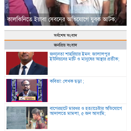
কালকিনিতে ইয়াবা সেবনের অভিযোগে যুবক আটক;
সর্বশেষ সংবাদ
জনপ্রিয় সংবাদ
জননেতা শাহরিয়ার ইমন: জালালপুর
ইউনিয়নের মাটি ও মানুষের আস্থার প্রতীক;
কবিতা: লেখক ছড়া ;
বাগেরহাটে মারধর ও হত্যাচেষ্টার অভিযোগে
আদালতে মামলা, ৫ জন আসামি;