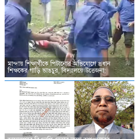
মান্দায় শিক্ষার্থীকে পিটানোর অভিযোগে প্রধান
শিক্ষকের গাড়ি ভাঙচুর, বিদ্যালয়ে উত্তেজনা;