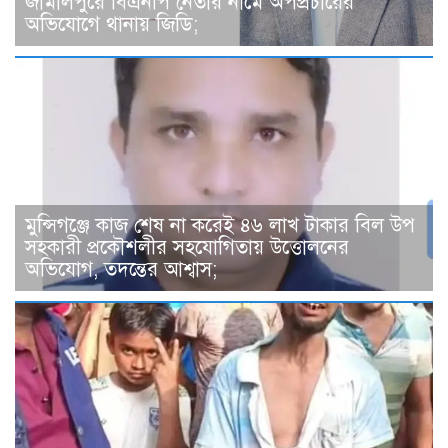
জামালপুরে বিএনপি নেতার নামে অপপ্রচারের
অভিযোগে থানায় জিডি;
মুন্সিগঞ্জে কাজ শেষ না করেই ৪৬ লাখ টাকার বিল উপ
সহকারী প্রকৌশলীর সহযোগিতায় উত্তোলনের
অভিযোগ, তদন্তের আশ্বাস;