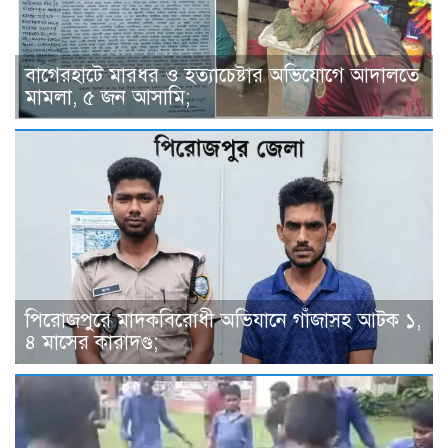
বাগেরহাটে মারধর ও হত্যাচেষ্টার অভিযোগে আদালতে
মামলা, ৫ জন আসামি;
পিরোজপুরে মাদকবিরোধী অভিযানে গাঁজাসহ আটক ১,
৪ মাসের কারাদণ্ড;