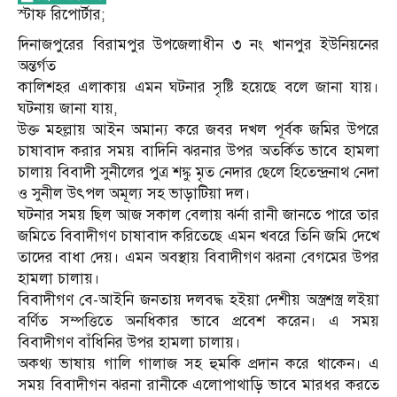
স্টাফ রিপোর্টার;
দিনাজপুরের বিরামপুর উপজেলাধীন ৩ নং খানপুর ইউনিয়নের
অন্তর্গত
কালিশহর এলাকায় এমন ঘটনার সৃষ্টি হয়েছে বলে জানা যায়।
ঘটনায় জানা যায়,
উক্ত মহল্লায় আইন অমান্য করে জবর দখল পূর্বক জমির উপরে
চাষাবাদ করার সময় বাদিনি ঝরনার উপর অতর্কিত ভাবে হামলা
চালায় বিবাদী সুনীলের পুত্র শঙ্কু মৃত নেদার ছেলে হিতেন্দ্রনাথ নেদা
ও সুনীল উৎপল অমূল্য সহ ভাড়াটিয়া দল।
ঘটনার সময় ছিল আজ সকাল বেলায় ঝর্না রানী জানতে পারে তার
জমিতে বিবাদীগণ চাষাবাদ করিতেছে এমন খবরে তিনি জমি দেখে
তাদের বাধা দেয়। এমন অবস্থায় বিবাদীগণ ঝরনা বেগমের উপর
হামলা চালায়।
বিবাদীগণ বে-আইনি জনতায় দলবদ্ধ হইয়া দেশীয় অস্ত্রশস্ত্র লইয়া
বর্ণিত সম্পত্তিতে অনধিকার ভাবে প্রবেশ করেন। এ সময়
বিবাদীগণ বাঁধিনির উপর হামলা চালায়।
অকথ্য ভাষায় গালি গালাজ সহ হুমকি প্রদান করে থাকেন। এ
সময় বিবাদীগন ঝরনা রানীকে এলোপাথাড়ি ভাবে মারধর করতে