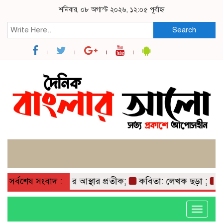
শনিবার, ০৮ অগাস্ট ২০২৬, ১২:০৫ পূর্বাহ্ন
Search
মাটি ও মানুষের আস্থার প্রতীক;
সর্বশেষ সংবাদ :
কবিতা: লেখক ছড়া ;
বাগের
Toggle
navigati