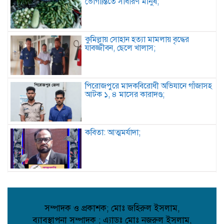
ভোগান্তিতে সাধারণ মানুষ;
কুমিল্লায় সোহান হত্যা মামলায় বৃদ্ধের
যাবজ্জীবন, ছেলে খালাস;
পিরোজপুরে মাদকবিরোধী অভিযানে গাঁজাসহ
আটক ১, ৪ মাসের কারাদণ্ড;
কবিতা: আত্মমর্যাদা;
বৈরী আবহাওয়া উপেক্ষা করে মাদারগঞ্জে
বিএনপির আনন্দ ও বিজয় মিছিল;
সম্পাদক ও প্রকাশক; মোঃ জহিরুল ইসলাম,
ব্যাবস্থাপনা সম্পাদক ; এ্যাডঃ মোঃ নজরুল ইসলাম,