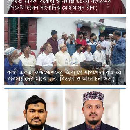
গোমতী মাদক বিরোধী ও সমাজ উন্নয়ন সংগঠনের
উপদেষ্টা হলেন সাংবাদিক মোঃ মাসুদ রানা;
কাজী একতা ফাউন্ডেশনের উদ্যোগে সাপলেজা বাজারে
ব্যবসায়ীদের মাঝে ছাতা বিতরণ ও আলোচনা সভা;