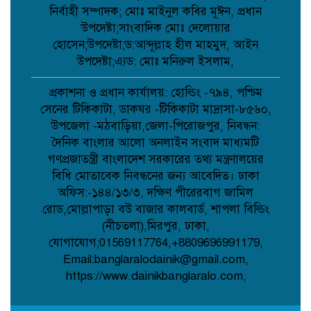
আত্রাইয়ে বান্দাইখাড়া টেকনিক্যাল অ্যান্ড
নির্বাহী সম্পাদক; মোঃ মাইনুল কবির মূঈন, প্রধান
বিএম কলেজে জুলাই গণঅভ্যুত্থান দিবস
পালিত;
উপদেষ্টা;সাংবাদিক মোঃ দেলোয়ার
হোসেন;উপদেষ্টা;ড:আব্দূল্লাহ হীল মাহমুদ, আইন
উপদেষ্টা;এ্যড: মোঃ মনিরুল ইসলাম,
পোরশায় শহিদ পরিবার ও জুলাই যোদ্ধাদের
সংবর্ধনা;
প্রকাশনা ও প্রধান কার্যালয়: হোল্ডিং -৭৯৪, পশ্চিম
সেনের টিকিকাটা, ডাকঘর -টিকিকাটা মাদ্রাসা-৮৫৬০,
উপজেলা -মঠবাড়িয়া,জেলা-পিরোজপুর, নিবন্ধন:
আত্রাইয়ে জুলাই গণঅভ্যুত্থান দিবসে
দৈনিক বাংলার আলো অনলাইন সংবাদ মাধ্যমটি
স্মৃতিচারণ জুলাই যোদ্ধাদের সংবর্ধনা ও
আলোচনা সভা অনুষ্ঠিত ;
গণপ্রজাতন্ত্রী বাংলাদেশ সরকারের তথ্য মন্ত্রণালয়ের
বিধি মোতাবেক নিবন্ধনের জন্য আবেদিত। ঢাকা
অফিস:-১৪৪/১৩/৩, দক্ষিণ পীরেরবাগ জামিল
ডাসারে কাঠের ফার্নিচারে কাজ করতে গিয়ে
বিস্ফোরণে শিশুর মৃত্যু;
রোড,মোল্লাপাড়া বউ বাজার কালবার্ড, শাপলা বিল্ডিং
(নীচতলা),মিরপুর, ঢাকা,
যোগাযোগ;01569117764,+8809696991179,
Email:banglaralodainik@gmail.com,
সেবা’র নতুন উপদেষ্টা মনোনীত হলেন
মালয়েশিয়া প্রবাসী ব্যবসায়ী এম আলী
https://www.dainikbanglaralo.com,
হোসেন;