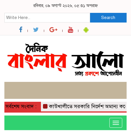
রবিবার, ০৯ অগাস্ট ২০২৬, ০৫:৩১ অপরাহ্ন
Search
সর্বশেষ সংবাদ :
কাউখালীতে সরকারি নির্দেশ অমান্য করে গাছ
Toggle
navigati