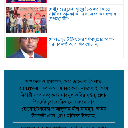
দেবীদ্বারের সেই আলোচিত হত্যাকাণ্ডে
লাইলির ভূমিকা কী ছিল, আজকের হত্যার
নেপথ্যে কী?;
দৌলতপুর ইউনিয়নের গণমানুষের আশা-
ভরসার প্রতীক: রাজিব হোসেন;
দেবিদ্বারে ভাড়াটিয়ার হাতে বাড়ির মালিক খুন,
পলিথিনে মোড়ানো লাশের ৯ প্যাকেট উদ্ধার,
আটক ১;
সম্পাদক ও প্রকাশক; মোঃ জহিরুল ইসলাম,
ব্যাবস্থাপনা সম্পাদক ; এ্যাডঃ মোঃ নজরুল ইসলাম,
নওগাঁর আত্রাইয়ে পুলিশের অভিযানে ৫ জন
নির্বাহী সম্পাদক; মোঃ মাইনুল কবির মূঈন, প্রধান
গ্রেপ্তার;
উপদেষ্টা;সাংবাদিক মোঃ দেলোয়ার
হোসেন;উপদেষ্টা;ড:আব্দূল্লাহ হীল মাহমুদ, আইন
উপদেষ্টা;এ্যড: মোঃ মনিরুল ইসলাম,
কবিতা: চমকের পাঠ কৌশল ;