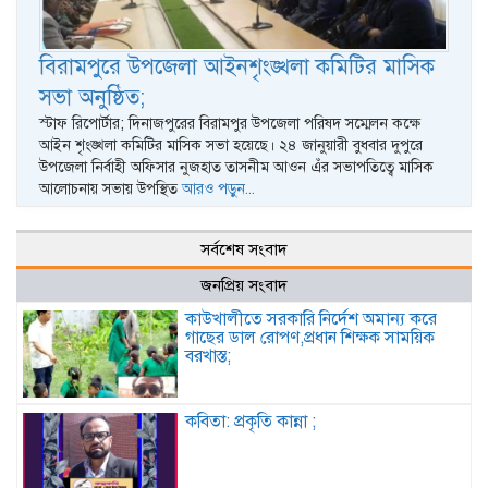
বিরামপুরে উপজেলা আইনশৃংঙ্খলা কমিটির মাসিক
সভা অনুষ্ঠিত;
স্টাফ রি‌পোর্টার; দিনাজপুরের বিরামপুর উপজেলা পরিষদ সম্মেলন কক্ষে
আইন শৃংঙ্খলা কমিটির মাসিক সভা হয়েছে। ২৪ জানুয়ারী বুধবার দুপুরে
উপজেলা নির্বাহী অফিসার নুজহাত তাসনীম আওন এঁর সভাপতিত্বে মাসিক
আলোচনায় সভায় উপস্থিত
আরও পড়ুন...
সর্বশেষ সংবাদ
জনপ্রিয় সংবাদ
কাউখালীতে সরকারি নির্দেশ অমান্য করে
গাছের ডাল রোপণ,প্রধান শিক্ষক সাময়িক
বরখাস্ত;
কবিতা: প্রকৃতি কান্না ;