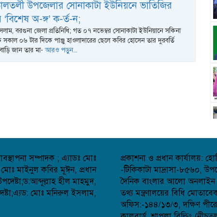
তালতলী উপজেলার সোনাকাটা ইউনিয়নে ভাতিজির
 ‘বিশেষ অ-ঙ্গ’ ক-র্ত-ন;
লাম, বরগুনা জেলা প্রতিনিধি; গত ০৭ নভেম্বর সোনাকাটা ইউনিয়ানে সকিনা
ক সকাল ০৬ টার দিকে পাঞ্জু হাওলাদারের ছেলে কবির হোসেন তার দুরবর্তি
বাড়ি জান তার মা-
আরও পড়ুন...
বস্থাপনা সম্পাদক ; এ্যাডঃ মোঃ
প্রকাশনা ও প্রধান কার্যালয়: 
 মোঃ মাইনুল কবির মূঈন, প্রধান
-টিকিকাটা মাদ্রাসা-৮৫৬০, উপজ
েষ্টা;ড:আব্দূল্লাহ হীল মাহমুদ,
দৈনিক বাংলার আলো অনলাইন সংব
্টা;এ্যড: মোঃ মনিরুল ইসলাম,
তথ্য মন্ত্রণালয়ের বিধি মোতাব
অফিস:-১৪৪/১৩/৩, দক্ষিণ পীর
কালবার্ড, শাপলা বিল্ডিং (নীচত