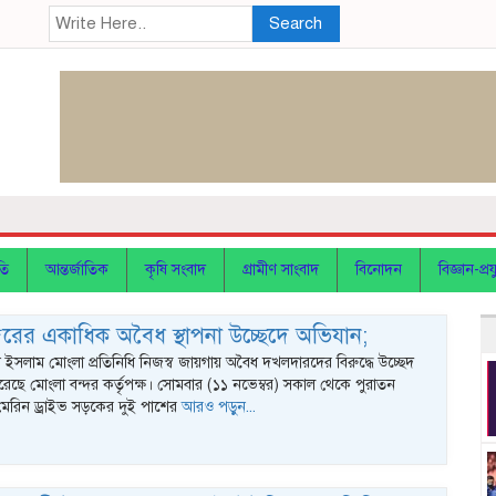
Search
তি
আন্তর্জাতিক
কৃষি সংবাদ
গ্রামীণ সাংবাদ
বিনোদন
বিজ্ঞান-প্রযু
দরের একাধিক অবৈধ স্থাপনা উচ্ছেদে অভিযান;
 ইসলাম মোংলা প্রতিনিধি নিজস্ব জায়গায় অবৈধ দখলদারদের বিরুদ্ধে উচ্ছেদ
রেছে মোংলা বন্দর কর্তৃপক্ষ। সোমবার (১১ নভেম্বর) সকাল থেকে পুরাতন
মেরিন ড্রাইভ সড়কের দুই পাশের
আরও পড়ুন...