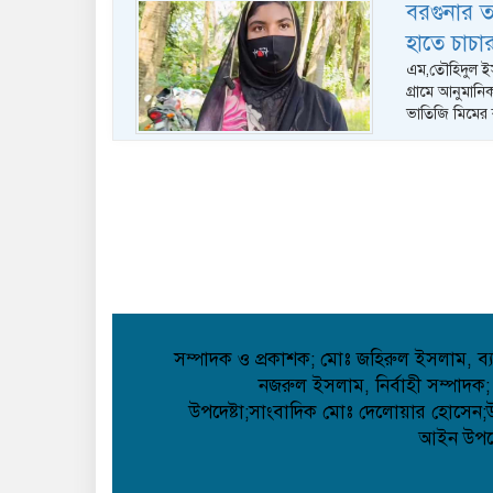
বরগুনার 
হাতে চাচার
এম,তৌহিদুল ইস
গ্রামে আনুমানি
ভাতিজি মিমের 
সম্পাদক ও প্রকাশক; মোঃ জহিরুল ইসলাম, ব্যা
নজরুল ইসলাম, নির্বাহী সম্পাদক;
উপদেষ্টা;সাংবাদিক মোঃ দেলোয়ার হোসেন;উপদ
আইন উপদেষ