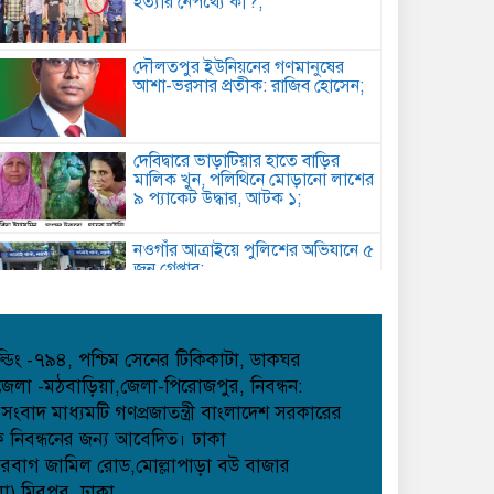
হত্যার নেপথ্যে কী?;
দৌলতপুর ইউনিয়নের গণমানুষের
আশা-ভরসার প্রতীক: রাজিব হোসেন;
দেবিদ্বারে ভাড়াটিয়ার হাতে বাড়ির
মালিক খুন, পলিথিনে মোড়ানো লাশের
৯ প্যাকেট উদ্ধার, আটক ১;
নওগাঁর আত্রাইয়ে পুলিশের অভিযানে ৫
জন গ্রেপ্তার;
কবিতা: চমকের পাঠ কৌশল ;
হোল্ডিং -৭৯৪, পশ্চিম সেনের টিকিকাটা, ডাকঘর
েলা -মঠবাড়িয়া,জেলা-পিরোজপুর, নিবন্ধন:
াদ মাধ্যমটি গণপ্রজাতন্ত্রী বাংলাদেশ সরকারের
আমান উল্লাহ আমানের সাথে নিশু ও
েক নিবন্ধনের জন্য আবেদিত। ঢাকা
মহিলা দলের নেত্রীদের সৌজন্য
েরবাগ জামিল রোড,মোল্লাপাড়া বউ বাজার
স্বাক্ষাৎ ;
লা),মিরপুর, ঢাকা,