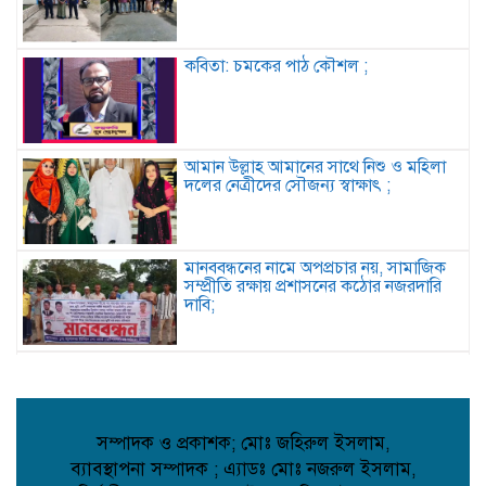
কবিতা: চমকের পাঠ কৌশল ;
আমান উল্লাহ আমানের সাথে নিশু ও মহিলা
দলের নেত্রীদের সৌজন্য স্বাক্ষাৎ ;
মানববন্ধনের নামে অপপ্রচার নয়, সামাজিক
সম্প্রীতি রক্ষায় প্রশাসনের কঠোর নজরদারি
দাবি;
জননেতা শাহরিয়ার ইমন: জালালপুর
ইউনিয়নের মাটি ও মানুষের আস্থার প্রতীক;
সম্পাদক ও প্রকাশক; মোঃ জহিরুল ইসলাম,
ব্যাবস্থাপনা সম্পাদক ; এ্যাডঃ মোঃ নজরুল ইসলাম,
কবিতা: লেখক ছড়া ;