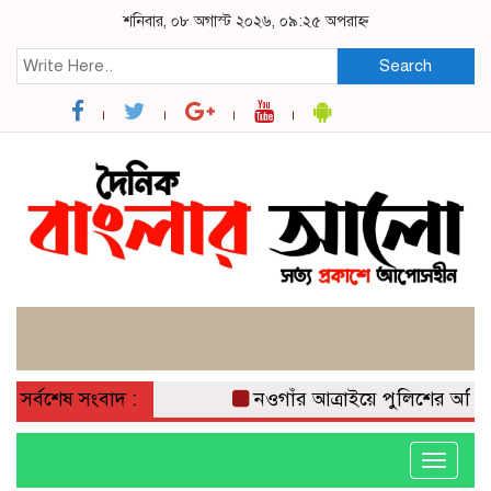
শনিবার, ০৮ অগাস্ট ২০২৬, ০৯:২৫ অপরাহ্ন
Search
সর্বশেষ সংবাদ :
নওগাঁর আত্রাইয়ে পুলিশের অভিযানে
Toggle
navigati