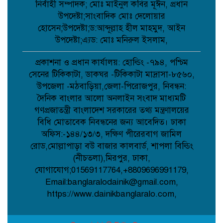
নির্বাহী সম্পাদক; মোঃ মাইনুল কবির মূঈন, প্রধান
উপদেষ্টা;সাংবাদিক মোঃ দেলোয়ার
হোসেন;উপদেষ্টা;ড:আব্দূল্লাহ হীল মাহমুদ, আইন
বাগেরহাটে মারধর ও হত্যাচেষ্টার অভিযোগে
উপদেষ্টা;এ্যড: মোঃ মনিরুল ইসলাম,
আদালতে মামলা, ৫ জন আসামি;
প্রকাশনা ও প্রধান কার্যালয়: হোল্ডিং -৭৯৪, পশ্চিম
সেনের টিকিকাটা, ডাকঘর -টিকিকাটা মাদ্রাসা-৮৫৬০,
টানা বৃষ্টিতে আত্রাইয়ে বেড়েছে সবজির দাম,
উপজেলা -মঠবাড়িয়া,জেলা-পিরোজপুর, নিবন্ধন:
ভোগান্তিতে সাধারণ মানুষ;
দৈনিক বাংলার আলো অনলাইন সংবাদ মাধ্যমটি
গণপ্রজাতন্ত্রী বাংলাদেশ সরকারের তথ্য মন্ত্রণালয়ের
বিধি মোতাবেক নিবন্ধনের জন্য আবেদিত। ঢাকা
কুমিল্লায় সোহান হত্যা মামলায় বৃদ্ধের
অফিস:-১৪৪/১৩/৩, দক্ষিণ পীরেরবাগ জামিল
যাবজ্জীবন, ছেলে খালাস;
রোড,মোল্লাপাড়া বউ বাজার কালবার্ড, শাপলা বিল্ডিং
(নীচতলা),মিরপুর, ঢাকা,
যোগাযোগ;01569117764,+8809696991179,
পিরোজপুরে মাদকবিরোধী অভিযানে গাঁজাসহ
Email:banglaralodainik@gmail.com,
আটক ১, ৪ মাসের কারাদণ্ড;
https://www.dainikbanglaralo.com,