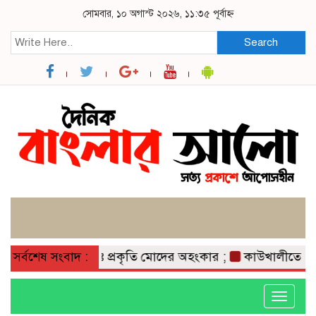
সোমবার, ১০ অগাস্ট ২০২৬, ১১:৩৫ পূর্বাহ্ন
Search
সর্বশেষ সংবাদ :
কবিতাঃ প্রকৃতি মোদের অহংকার ;
কাউখালীতে কমিউন
Toggle
navigati