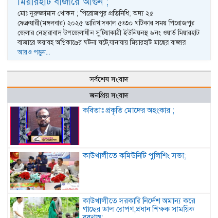
মিয়ারহাট বাজারে আগুন ;
মোঃ নুরুজ্জামান খোকন ; পিরোজপুর প্রতিনিধি; অদ্য ২৫
ফেব্রুয়ারী(মঙ্গলবার) ২০২৫ তারিখ,সকাল ৫ঃ৩০ ঘটিকার সময় পিরোজপুর
জেলার নেছারাবাদ উপজেলাধীন সুটিয়াকাঠী ইউনিয়নস্থ ৬নং ওয়ার্ড মিয়ারহাট
বাজারে ভয়াবহ অগ্নিকাণ্ডের ঘটনা ঘটে,যানাযায় মিয়ারহাট মাছের বাজার
আরও পড়ুন...
সর্বশেষ সংবাদ
জনপ্রিয় সংবাদ
কবিতাঃ প্রকৃতি মোদের অহংকার ;
কাউখালীতে কমিউনিটি পুলিশিং সভা;
কাউখালীতে সরকারি নির্দেশ অমান্য করে
গাছের ডাল রোপণ,প্রধান শিক্ষক সাময়িক
বরখাস্ত;