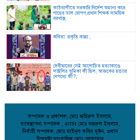
কাউখালীতে সরকারি নির্দেশ অমান্য করে
গাছের ডাল রোপণ,প্রধান শিক্ষক সাময়িক
বরখাস্ত;
কবিতা: প্রকৃতি কান্না ;
দেবীদ্বারের সেই আলোচিত হত্যাকাণ্ডে
লাইলির ভূমিকা কী ছিল, আজকের হত্যার
নেপথ্যে কী?;
দৌলতপুর ইউনিয়নের গণমানুষের আশা-
ভরসার প্রতীক: রাজিব হোসেন;
সম্পাদক ও প্রকাশক; মোঃ জহিরুল ইসলাম,
ব্যাবস্থাপনা সম্পাদক ; এ্যাডঃ মোঃ নজরুল ইসলাম,
দেবিদ্বারে ভাড়াটিয়ার হাতে বাড়ির মালিক খুন,
নির্বাহী সম্পাদক; মোঃ মাইনুল কবির মূঈন, প্রধান
পলিথিনে মোড়ানো লাশের ৯ প্যাকেট উদ্ধার,
উপদেষ্টা;সাংবাদিক মোঃ দেলোয়ার
আটক ১;