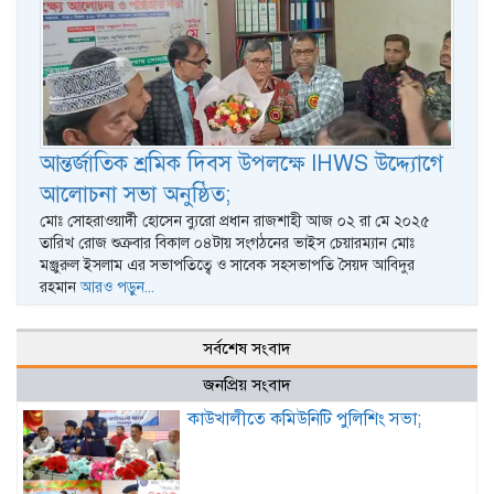
আন্তর্জাতিক শ্রমিক দিবস উপলক্ষে IHWS উদ্দ্যোগে
আলোচনা সভা অনুষ্ঠিত;
মোঃ সোহরাওয়ার্দী হোসেন ব্যুরো প্রধান রাজশাহী আজ ০২ রা মে ২০২৫
তারিখ রোজ শুক্রবার বিকাল ০৪টায় সংগঠনের ভাইস চেয়ারম্যান মোঃ
মঞ্জুরুল ইসলাম এর সভাপতিত্বে ও সাবেক সহসভাপতি সৈয়দ আবিদুর
রহমান
আরও পড়ুন...
সর্বশেষ সংবাদ
জনপ্রিয় সংবাদ
কাউখালীতে কমিউনিটি পুলিশিং সভা;