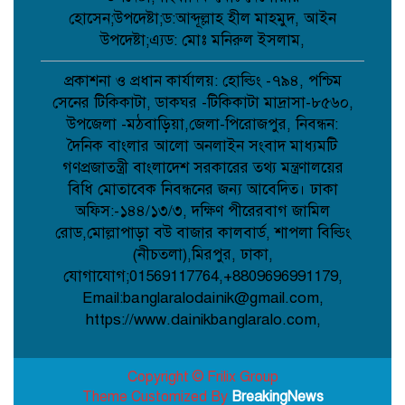
হোসেন;উপদেষ্টা;ড:আব্দূল্লাহ হীল মাহমুদ, আইন
উপদেষ্টা;এ্যড: মোঃ মনিরুল ইসলাম,
নওগাঁর আত্রাইয়ে পুলিশের অভিযানে ৫ জন
গ্রেপ্তার;
প্রকাশনা ও প্রধান কার্যালয়: হোল্ডিং -৭৯৪, পশ্চিম
সেনের টিকিকাটা, ডাকঘর -টিকিকাটা মাদ্রাসা-৮৫৬০,
উপজেলা -মঠবাড়িয়া,জেলা-পিরোজপুর, নিবন্ধন:
কবিতা: চমকের পাঠ কৌশল ;
দৈনিক বাংলার আলো অনলাইন সংবাদ মাধ্যমটি
গণপ্রজাতন্ত্রী বাংলাদেশ সরকারের তথ্য মন্ত্রণালয়ের
বিধি মোতাবেক নিবন্ধনের জন্য আবেদিত। ঢাকা
অফিস:-১৪৪/১৩/৩, দক্ষিণ পীরেরবাগ জামিল
আমান উল্লাহ আমানের সাথে নিশু ও মহিলা
রোড,মোল্লাপাড়া বউ বাজার কালবার্ড, শাপলা বিল্ডিং
দলের নেত্রীদের সৌজন্য স্বাক্ষাৎ ;
(নীচতলা),মিরপুর, ঢাকা,
যোগাযোগ;01569117764,+8809696991179,
Email:banglaralodainik@gmail.com,
মানববন্ধনের নামে অপপ্রচার নয়, সামাজিক
https://www.dainikbanglaralo.com,
সম্প্রীতি রক্ষায় প্রশাসনের কঠোর নজরদারি
দাবি;
Copyright © Frilix Group
Theme Customized By
BreakingNews