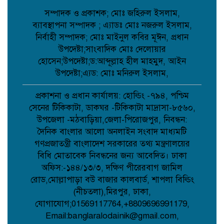
সম্পাদক ও প্রকাশক; মোঃ জহিরুল ইসলাম,
ব্যাবস্থাপনা সম্পাদক ; এ্যাডঃ মোঃ নজরুল ইসলাম,
কবিতা: আত্মমর্যাদা;
নির্বাহী সম্পাদক; মোঃ মাইনুল কবির মূঈন, প্রধান
উপদেষ্টা;সাংবাদিক মোঃ দেলোয়ার
হোসেন;উপদেষ্টা;ড:আব্দূল্লাহ হীল মাহমুদ, আইন
বৈরী আবহাওয়া উপেক্ষা করে মাদারগঞ্জে
উপদেষ্টা;এ্যড: মোঃ মনিরুল ইসলাম,
বিএনপির আনন্দ ও বিজয় মিছিল;
প্রকাশনা ও প্রধান কার্যালয়: হোল্ডিং -৭৯৪, পশ্চিম
সেনের টিকিকাটা, ডাকঘর -টিকিকাটা মাদ্রাসা-৮৫৬০,
আত্রাইয়ে বান্দাইখাড়া টেকনিক্যাল অ্যান্ড
উপজেলা -মঠবাড়িয়া,জেলা-পিরোজপুর, নিবন্ধন:
বিএম কলেজে জুলাই গণঅভ্যুত্থান দিবস
দৈনিক বাংলার আলো অনলাইন সংবাদ মাধ্যমটি
পালিত;
গণপ্রজাতন্ত্রী বাংলাদেশ সরকারের তথ্য মন্ত্রণালয়ের
বিধি মোতাবেক নিবন্ধনের জন্য আবেদিত। ঢাকা
পোরশায় শহিদ পরিবার ও জুলাই যোদ্ধাদের
অফিস:-১৪৪/১৩/৩, দক্ষিণ পীরেরবাগ জামিল
সংবর্ধনা;
রোড,মোল্লাপাড়া বউ বাজার কালবার্ড, শাপলা বিল্ডিং
(নীচতলা),মিরপুর, ঢাকা,
যোগাযোগ;01569117764,+8809696991179,
আত্রাইয়ে জুলাই গণঅভ্যুত্থান দিবসে
Email:banglaralodainik@gmail.com,
স্মৃতিচারণ জুলাই যোদ্ধাদের সংবর্ধনা ও