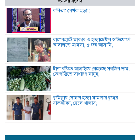
জনপ্রিয় সংবাদ
কবিতা: লেখক ছড়া ;
বাগেরহাটে মারধর ও হত্যাচেষ্টার অভিযোগে
আদালতে মামলা, ৫ জন আসামি;
টানা বৃষ্টিতে আত্রাইয়ে বেড়েছে সবজির দাম,
ভোগান্তিতে সাধারণ মানুষ;
কুমিল্লায় সোহান হত্যা মামলায় বৃদ্ধের
যাবজ্জীবন, ছেলে খালাস;
পিরোজপুরে মাদকবিরোধী অভিযানে গাঁজাসহ
আটক ১, ৪ মাসের কারাদণ্ড;