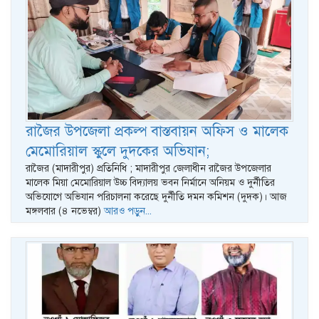
রাজৈর উপজেলা প্রকল্প বাস্তবায়ন অফিস ও মালেক
মেমোরিয়াল স্কুলে দুদকের অভিযান;
রাজৈর (মাদারীপুর) প্রতিনিধি ; মাদারীপুর জেলাধীন রাজৈর উপজেলার
মালেক মিয়া মেমোরিয়াল উচ্চ বিদ্যালয় ভবন নির্মানে অনিয়ম ও দুর্নীতির
অভিযোগে অভিযান পরিচালনা করেছে দুর্নীতি দমন কমিশন (দুদক)। আজ
মঙ্গলবার (৪ নভেম্বর)
আরও পড়ুন...