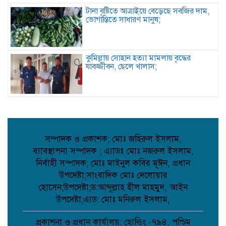
টানা বৃষ্টিতে আত্রাইয়ে বেড়েছে সবজির দাম,
ভোগান্তিতে সাধারণ মানুষ;
কুমিল্লায় সোহান হত্যা মামলায় বৃদ্ধের
যাবজ্জীবন, ছেলে খালাস;
পিরোজপুরে মাদকবিরোধী অভিযানে গাঁজাসহ
আটক ১, ৪ মাসের কারাদণ্ড;
সম্পাদক ও প্রকাশক; মোঃ জহিরুল ইসলাম,
ব্যাবস্থাপনা সম্পাদক ; এ্যাডঃ মোঃ নজরুল ইসলাম,
কবিতা: আত্মমর্যাদা;
নির্বাহী সম্পাদক; মোঃ মাইনুল কবির মূঈন, প্রধান
উপদেষ্টা;সাংবাদিক মোঃ দেলোয়ার
হোসেন;উপদেষ্টা;ড:আব্দূল্লাহ হীল মাহমুদ, আইন
বৈরী আবহাওয়া উপেক্ষা করে মাদারগঞ্জে
উপদেষ্টা;এ্যড: মোঃ মনিরুল ইসলাম,
বিএনপির আনন্দ ও বিজয় মিছিল;
প্রকাশনা ও প্রধান কার্যালয়: হোল্ডিং -৭৯৪, পশ্চিম