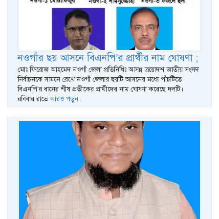
নওগাঁর ছয় আসনে বিএনপি’র প্রার্থীর নাম ঘোষণা ;
মোঃ ফিরোজ আহমেদ নওগাঁ জেলা প্রতিনিধিঃ আসন্ন ত্রয়োদশ জাতীয় সংসদ
নির্বাচনকে সামনে রেখে নওগাঁ জেলার ছয়টি আসনের মধ্যে পাঁচটিতে
বিএনপি’র ধানের শীষ প্রতীকের প্রার্থীদের নাম ঘোষণা করেছে দলটি।
রবিবার রাতে
আরও পড়ুন...