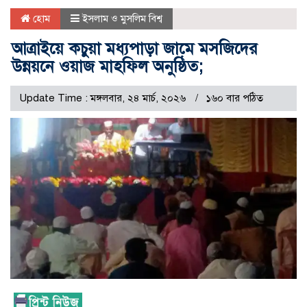
হোম
ইসলাম ও মুসলিম বিশ্ব
আত্রাইয়ে কচুয়া মধ্যপাড়া জামে মসজিদের
উন্নয়নে ওয়াজ মাহফিল অনুষ্ঠিত;
Update Time : মঙ্গলবার, ২৪ মার্চ, ২০২৬
১৬০ বার পঠিত