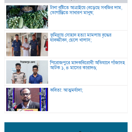
টানা বৃষ্টিতে আত্রাইয়ে বেড়েছে সবজির দাম,
ভোগান্তিতে সাধারণ মানুষ;
কুমিল্লায় সোহান হত্যা মামলায় বৃদ্ধের
যাবজ্জীবন, ছেলে খালাস;
পিরোজপুরে মাদকবিরোধী অভিযানে গাঁজাসহ
আটক ১, ৪ মাসের কারাদণ্ড;
কবিতা: আত্মমর্যাদা;
বৈরী আবহাওয়া উপেক্ষা করে মাদারগঞ্জে
বিএনপির আনন্দ ও বিজয় মিছিল;