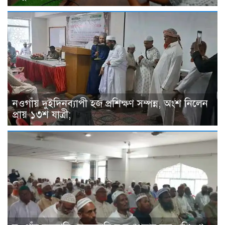
নওগাঁয় দুইদিনব্যাপী হজ প্রশিক্ষণ সম্পন্ন, অংশ নিলেন
প্রায় ১৩শ যাত্রী;