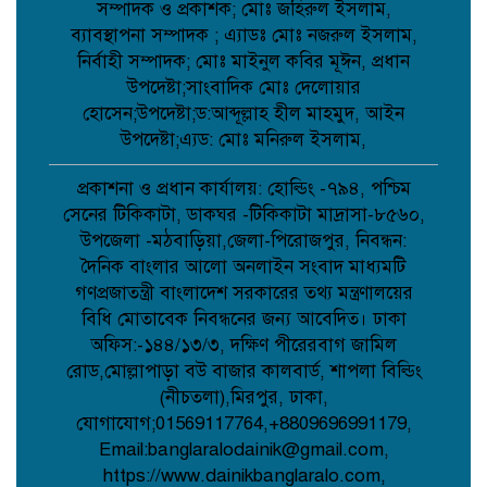
সম্পাদক ও প্রকাশক; মোঃ জহিরুল ইসলাম,
ব্যাবস্থাপনা সম্পাদক ; এ্যাডঃ মোঃ নজরুল ইসলাম,
আত্রাইয়ে বান্দাইখাড়া টেকনিক্যাল অ্যান্ড
নির্বাহী সম্পাদক; মোঃ মাইনুল কবির মূঈন, প্রধান
বিএম কলেজে জুলাই গণঅভ্যুত্থান দিবস
পালিত;
উপদেষ্টা;সাংবাদিক মোঃ দেলোয়ার
হোসেন;উপদেষ্টা;ড:আব্দূল্লাহ হীল মাহমুদ, আইন
উপদেষ্টা;এ্যড: মোঃ মনিরুল ইসলাম,
পোরশায় শহিদ পরিবার ও জুলাই যোদ্ধাদের
সংবর্ধনা;
প্রকাশনা ও প্রধান কার্যালয়: হোল্ডিং -৭৯৪, পশ্চিম
সেনের টিকিকাটা, ডাকঘর -টিকিকাটা মাদ্রাসা-৮৫৬০,
উপজেলা -মঠবাড়িয়া,জেলা-পিরোজপুর, নিবন্ধন:
আত্রাইয়ে জুলাই গণঅভ্যুত্থান দিবসে
দৈনিক বাংলার আলো অনলাইন সংবাদ মাধ্যমটি
স্মৃতিচারণ জুলাই যোদ্ধাদের সংবর্ধনা ও
আলোচনা সভা অনুষ্ঠিত ;
গণপ্রজাতন্ত্রী বাংলাদেশ সরকারের তথ্য মন্ত্রণালয়ের
বিধি মোতাবেক নিবন্ধনের জন্য আবেদিত। ঢাকা
অফিস:-১৪৪/১৩/৩, দক্ষিণ পীরেরবাগ জামিল
ডাসারে কাঠের ফার্নিচারে কাজ করতে গিয়ে
বিস্ফোরণে শিশুর মৃত্যু;
রোড,মোল্লাপাড়া বউ বাজার কালবার্ড, শাপলা বিল্ডিং
(নীচতলা),মিরপুর, ঢাকা,
যোগাযোগ;01569117764,+8809696991179,
Email:banglaralodainik@gmail.com,
সেবা’র নতুন উপদেষ্টা মনোনীত হলেন
মালয়েশিয়া প্রবাসী ব্যবসায়ী এম আলী
https://www.dainikbanglaralo.com,