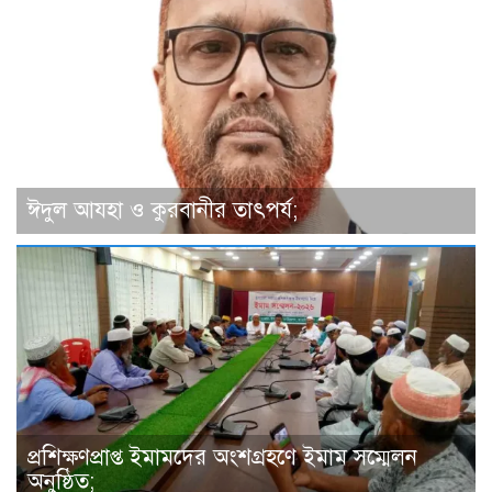
ঈদুল আযহা ও কুরবানীর তাৎপর্য;
প্রশিক্ষণপ্রাপ্ত ইমামদের অংশগ্রহণে ইমাম সম্মেলন
অনুষ্ঠিত;