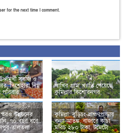
er for the next time I comment.
 ঊর্ধ্বমুখী সবজি ও
ার, দিশেহারা নিম্ন
পাখির গ্রাম’ খ্যাতি পেয়েছে
্ত পরিবার;
কুমিল্লার কিশোরনগর;
র পরও উন্নয়নের
কুমিল্লা: বুড়িচং-ব্রাহ্মণপাড়ায়
গেনি, ৭০ বছর ধরে
বন্যা আতঙ্ক, বাজারে কাঁচা
হনপুর-তালতলা
মরিচ ২৮০ টাকা, টমেটো