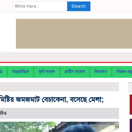
Search
তি
আন্তর্জাতিক
কৃষি সংবাদ
গ্রামীণ সাংবাদ
বিনোদন
বিজ্ঞান-প্রযু
ও মিষ্টির জমজমাট বেচাকেনা, বসেছে মেলা;
পঠিত