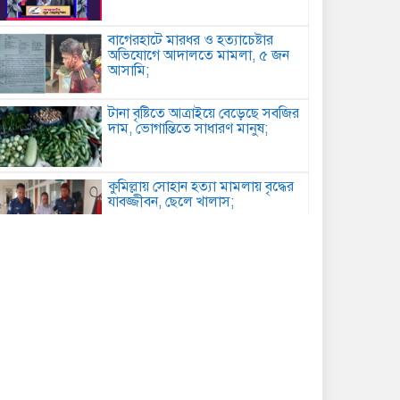
বাগেরহাটে মারধর ও হত্যাচেষ্টার
অভিযোগে আদালতে মামলা, ৫ জন
আসামি;
টানা বৃষ্টিতে আত্রাইয়ে বেড়েছে সবজির
দাম, ভোগান্তিতে সাধারণ মানুষ;
কুমিল্লায় সোহান হত্যা মামলায় বৃদ্ধের
যাবজ্জীবন, ছেলে খালাস;
পিরোজপুরে মাদকবিরোধী অভিযানে
গাঁজাসহ আটক ১, ৪ মাসের কারাদণ্ড;
কবিতা: আত্মমর্যাদা;