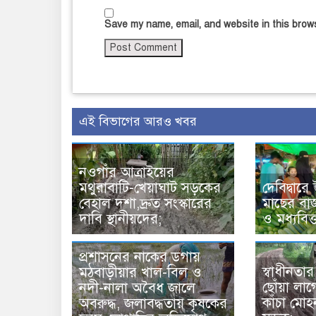
Save my name, email, and website in this brows
এই বিভাগের আরও খবর
নওগাঁর আত্রাইয়ের
মথুরাবাটি-খেয়াঘাট সড়কের
দেবিদ্বারে
বেহাল দশা,দ্রুত সংস্কারের
মাছের বাজ
দাবি স্থানীয়দের;
ও মধ্যবিত
প্রশাসনের নাকের ডগায়
স্বাধীনতা
মঠবাড়ীয়ার খাল-বিল ও
ছোঁয়া লা
নদী-নালা অবৈধ জালে
কাঁচা মো
অবরুদ্ধ, জলাবদ্ধতায় কৃষকের