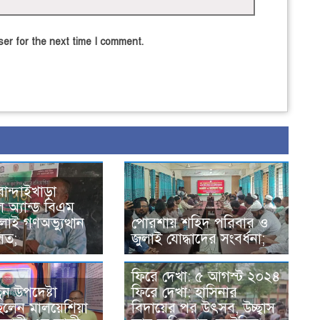
er for the next time I comment.
বান্দাইখাড়া
ল অ্যান্ড বিএম
াই গণঅভ্যুত্থান
পোরশায় শহিদ পরিবার ও
িত;
জুলাই যোদ্ধাদের সংবর্ধনা;
ফিরে দেখা: ৫ আগস্ট ২০২৪
ুন উপদেষ্টা
ফিরে দেখা: হাসিনার
লেন মালয়েশিয়া
বিদায়ের পর উৎসব, উচ্ছ্বাস