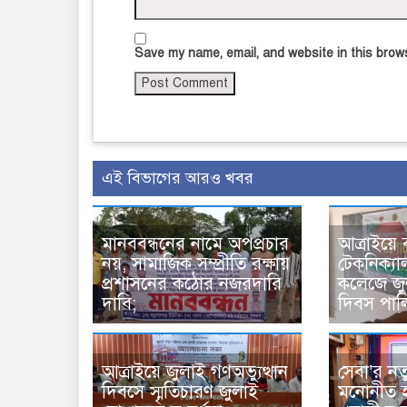
Save my name, email, and website in this brows
এই বিভাগের আরও খবর
মানববন্ধনের নামে অপপ্রচার
আত্রাইয়ে 
নয়, সামাজিক সম্প্রীতি রক্ষায়
টেকনিক্যা
প্রশাসনের কঠোর নজরদারি
কলেজে জুল
দাবি;
দিবস পাল
আত্রাইয়ে জুলাই গণঅভ্যুত্থান
সেবা’র নত
দিবসে স্মৃতিচারণ জুলাই
মনোনীত হ