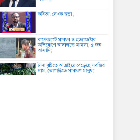
কবিতা: লেখক ছড়া ;
বাগেরহাটে মারধর ও হত্যাচেষ্টার
অভিযোগে আদালতে মামলা, ৫ জন
আসামি;
টানা বৃষ্টিতে আত্রাইয়ে বেড়েছে সবজির
দাম, ভোগান্তিতে সাধারণ মানুষ;
কুমিল্লায় সোহান হত্যা মামলায় বৃদ্ধের
যাবজ্জীবন, ছেলে খালাস;
পিরোজপুরে মাদকবিরোধী অভিযানে
গাঁজাসহ আটক ১, ৪ মাসের কারাদণ্ড;