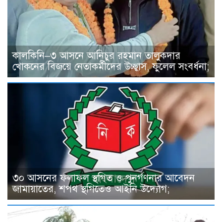
কালকিনি–৩ আসনে আনিচুর রহমান তালুকদার
খোকনের বিজয়ে নেতাকর্মীদের উচ্ছ্বাস, ফুলেল সংবর্ধনা;
৩০ আসনের ফলাফল স্থগিত ও পুনর্গণনার আবেদন
জামায়াতের, শপথ স্থগিতেও আইনি উদ্যোগ;