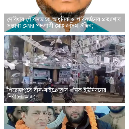
দেবিদ্বার পৌরসভাকে আধুনিক ও পরিবর্তনের প্রত্যাশায়
সম্ভাব্য মেয়র পদপ্রার্থী মোঃ জসিম উদ্দিন;
পিরোজপুরে বাস-মাইক্রোবাস শ্রমিক ইউনিয়নের
নির্বাচন আজ;