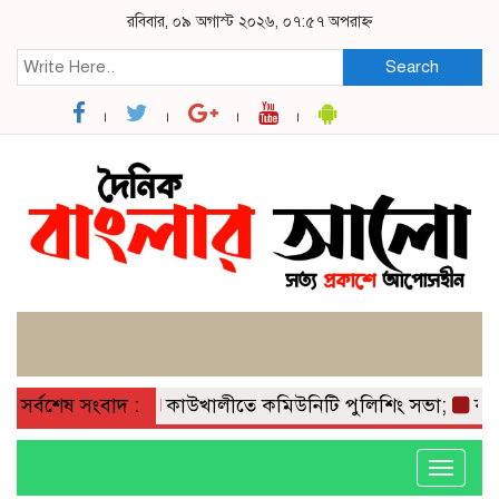
রবিবার, ০৯ অগাস্ট ২০২৬, ০৭:৫৭ অপরাহ্ন
Search
সর্বশেষ সংবাদ :
কাউখালীতে কমিউনিটি পুলিশিং সভা;
কাউখাল
Toggle
navigati