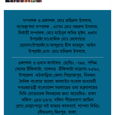
দৌলতপুর ইউনিয়নের গণমানুষের আশা-
ভরসার প্রতীক: রাজিব হোসেন;
সম্পাদক ও প্রকাশক; মোঃ জহিরুল ইসলাম,
ব্যাবস্থাপনা সম্পাদক ; এ্যাডঃ মোঃ নজরুল ইসলাম,
নির্বাহী সম্পাদক; মোঃ মাইনুল কবির মূঈন, প্রধান
দেবিদ্বারে ভাড়াটিয়ার হাতে বাড়ির মালিক খুন,
পলিথিনে মোড়ানো লাশের ৯ প্যাকেট উদ্ধার,
উপদেষ্টা;সাংবাদিক মোঃ দেলোয়ার
আটক ১;
হোসেন;উপদেষ্টা;ড:আব্দূল্লাহ হীল মাহমুদ, আইন
উপদেষ্টা;এ্যড: মোঃ মনিরুল ইসলাম,
নওগাঁর আত্রাইয়ে পুলিশের অভিযানে ৫ জন
গ্রেপ্তার;
প্রকাশনা ও প্রধান কার্যালয়: হোল্ডিং -৭৯৪, পশ্চিম
সেনের টিকিকাটা, ডাকঘর -টিকিকাটা মাদ্রাসা-৮৫৬০,
উপজেলা -মঠবাড়িয়া,জেলা-পিরোজপুর, নিবন্ধন:
দৈনিক বাংলার আলো অনলাইন সংবাদ মাধ্যমটি
কবিতা: চমকের পাঠ কৌশল ;
গণপ্রজাতন্ত্রী বাংলাদেশ সরকারের তথ্য মন্ত্রণালয়ের
বিধি মোতাবেক নিবন্ধনের জন্য আবেদিত। ঢাকা
অফিস:-১৪৪/১৩/৩, দক্ষিণ পীরেরবাগ জামিল
আমান উল্লাহ আমানের সাথে নিশু ও মহিলা
রোড,মোল্লাপাড়া বউ বাজার কালবার্ড, শাপলা বিল্ডিং
দলের নেত্রীদের সৌজন্য স্বাক্ষাৎ ;
(নীচতলা),মিরপুর, ঢাকা,