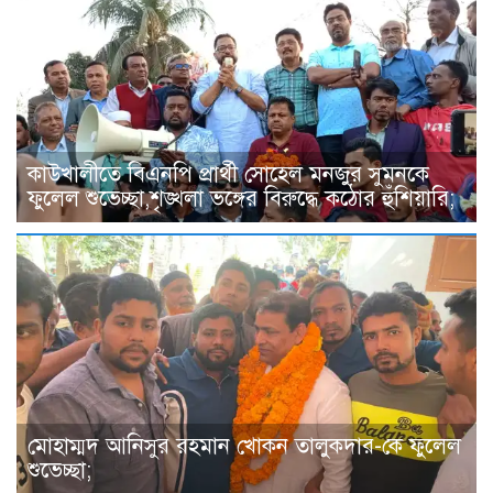
কাউখালীতে বিএনপি প্রার্থী সোহেল মনজুর সুমনকে
ফুলেল শুভেচ্ছা,শৃঙ্খলা ভঙ্গের বিরুদ্ধে কঠোর হুঁশিয়ারি;
মোহাম্মদ আনিসুর রহমান খোকন তালুকদার-কে ফুলেল
শুভেচ্ছা;