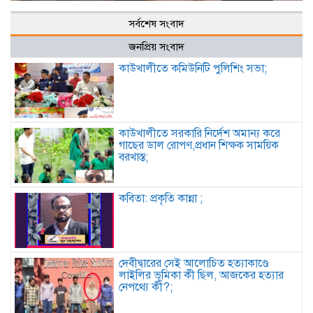
সর্বশেষ সংবাদ
জনপ্রিয় সংবাদ
কাউখালীতে কমিউনিটি পুলিশিং সভা;
কাউখালীতে সরকারি নির্দেশ অমান্য করে
গাছের ডাল রোপণ,প্রধান শিক্ষক সাময়িক
বরখাস্ত;
কবিতা: প্রকৃতি কান্না ;
দেবীদ্বারের সেই আলোচিত হত্যাকাণ্ডে
লাইলির ভূমিকা কী ছিল, আজকের হত্যার
নেপথ্যে কী?;