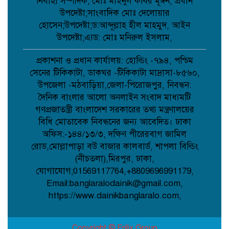
নির্বাহী সম্পাদক; মোঃ মাইনুল কবির মূঈন, প্রধান
সংবর্ধনা;
উপদেষ্টা;সাংবাদিক মোঃ দেলোয়ার
হোসেন;উপদেষ্টা;ড:আব্দূল্লাহ হীল মাহমুদ, আইন
উপদেষ্টা;এ্যড: মোঃ মনিরুল ইসলাম,
আত্রাইয়ে জুলাই গণঅভ্যুত্থান দিবসে
স্মৃতিচারণ জুলাই যোদ্ধাদের সংবর্ধনা ও
আলোচনা সভা অনুষ্ঠিত ;
প্রকাশনা ও প্রধান কার্যালয়: হোল্ডিং -৭৯৪, পশ্চিম
সেনের টিকিকাটা, ডাকঘর -টিকিকাটা মাদ্রাসা-৮৫৬০,
উপজেলা -মঠবাড়িয়া,জেলা-পিরোজপুর, নিবন্ধন:
ডাসারে কাঠের ফার্নিচারে কাজ করতে গিয়ে
দৈনিক বাংলার আলো অনলাইন সংবাদ মাধ্যমটি
বিস্ফোরণে শিশুর মৃত্যু;
গণপ্রজাতন্ত্রী বাংলাদেশ সরকারের তথ্য মন্ত্রণালয়ের
বিধি মোতাবেক নিবন্ধনের জন্য আবেদিত। ঢাকা
অফিস:-১৪৪/১৩/৩, দক্ষিণ পীরেরবাগ জামিল
সেবা’র নতুন উপদেষ্টা মনোনীত হলেন
মালয়েশিয়া প্রবাসী ব্যবসায়ী এম আলী
রোড,মোল্লাপাড়া বউ বাজার কালবার্ড, শাপলা বিল্ডিং
হোসেন;
(নীচতলা),মিরপুর, ঢাকা,
যোগাযোগ;01569117764,+8809696991179,
Email:banglaralodainik@gmail.com,
বেলকুচিতে গণঅভ্যুত্থান দিবসে ইসলামী
আন্দোলনের গণমিছিল ও গণহত্যার বিচারের
https://www.dainikbanglaralo.com,
দাবি: “আদর্শিক বিজয়ের বিকল্প নেই”
Copyright © Frilix Group