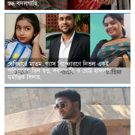
স্তব্ধ বদলগাছি;
দেবিদ্বারে মাতম: গ্যাস বিস্ফোরণে নিভল একই
পরিবারের তিন স্বপ্ন, নবদম্পতি ও ছোট্ট হাফসার
মর্মান্তিক বিদায়;