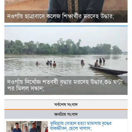
নওগাঁয় ছাত্রাবাসে কলেজ শিক্ষার্থীর মরদেহ উদ্ধার;
নওগাঁয় নিখোঁজ শতবর্ষী বৃদ্ধার মরদেহ উদ্ধার,৩৬ ঘণ্টা
পর মিলল সন্ধান;
সর্বশেষ সংবাদ
জনপ্রিয় সংবাদ
কুমিল্লায় সোহান হত্যা মামলায় বৃদ্ধের
যাবজ্জীবন, ছেলে খালাস;