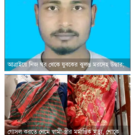
আত্রাইয়ে নিজ ঘর থেকে যুবকের ঝুলন্ত মরদেহ উদ্ধার;
গোসল করতে নেমে স্বামী-স্ত্রীর মর্মান্তিক মৃত্যু, শোকে