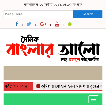
বৃহস্পতিবার, ০৬ অগাস্ট ২০২৬, ০৪:০২ অপরাহ্ন
Search
সর্বশেষ সংবাদ :
কুমিল্লায় সোহান হত্যা মামলায় বৃদ্ধের যাবজ্জী
Toggle
navigati