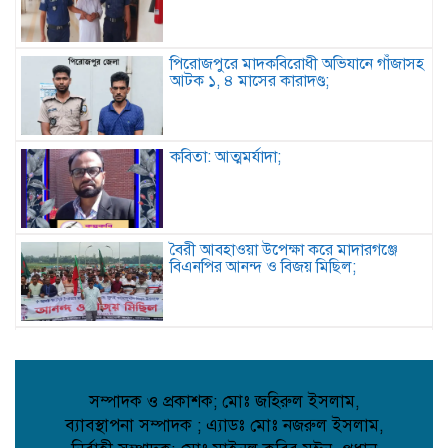
পিরোজপুরে মাদকবিরোধী অভিযানে গাঁজাসহ
আটক ১, ৪ মাসের কারাদণ্ড;
কবিতা: আত্মমর্যাদা;
বৈরী আবহাওয়া উপেক্ষা করে মাদারগঞ্জে
বিএনপির আনন্দ ও বিজয় মিছিল;
আত্রাইয়ে বান্দাইখাড়া টেকনিক্যাল অ্যান্ড
বিএম কলেজে জুলাই গণঅভ্যুত্থান দিবস
পালিত;
সম্পাদক ও প্রকাশক; মোঃ জহিরুল ইসলাম,
ব্যাবস্থাপনা সম্পাদক ; এ্যাডঃ মোঃ নজরুল ইসলাম,
পোরশায় শহিদ পরিবার ও জুলাই যোদ্ধাদের