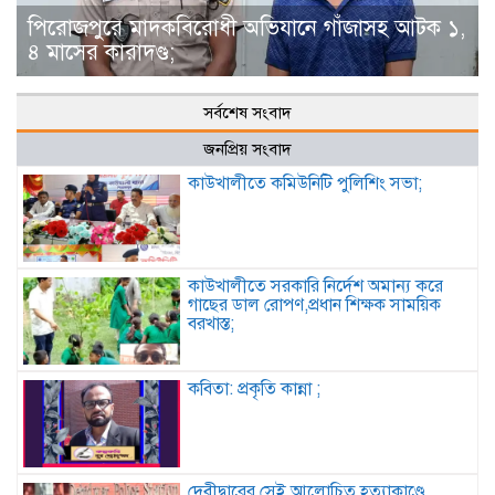
পিরোজপুরে মাদকবিরোধী অভিযানে গাঁজাসহ আটক ১,
৪ মাসের কারাদণ্ড;
সর্বশেষ সংবাদ
জনপ্রিয় সংবাদ
কাউখালীতে কমিউনিটি পুলিশিং সভা;
কাউখালীতে সরকারি নির্দেশ অমান্য করে
গাছের ডাল রোপণ,প্রধান শিক্ষক সাময়িক
বরখাস্ত;
কবিতা: প্রকৃতি কান্না ;
দেবীদ্বারের সেই আলোচিত হত্যাকাণ্ডে