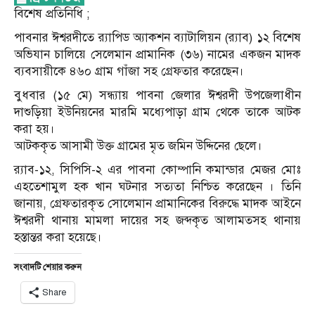
বিশেষ প্রতিনিধি ;
পাবনার ঈশ্বরদীতে র‍্যাপিড অ্যাকশন ব্যাটালিয়ন (র‍্যাব) ১২ বিশেষ
অভিযান চালিয়ে সেলেমান প্রামানিক (৩৬) নামের একজন মাদক
ব্যবসায়ীকে ৪৬০ গ্রাম গাঁজা সহ গ্রেফতার করেছেন।
বুধবার (১৫ মে) সন্ধ্যায় পাবনা জেলার ঈশ্বরদী উপজেলাধীন
দাশুড়িয়া ইউনিয়নের মারমি মধ্যেপাড়া গ্রাম থেকে তাকে আটক
করা হয়।
আটককৃত আসামী উক্ত গ্রামের মৃত জমিন উদ্দিনের ছেলে।
র‍্যাব-১২, সিপিসি-২ এর পাবনা কোম্পানি কমান্ডার মেজর মোঃ
এহতেশামুল হক খান ঘটনার সত্যতা নিশ্চিত করেছেন । তিনি
জানায়, গ্রেফতারকৃত সোলেমান প্রামানিকের বিরুদ্ধে মাদক আইনে
ঈশ্বরদী থানায় মামলা দায়ের সহ জব্দকৃত আলামতসহ থানায়
হস্তান্তর করা হয়েছে।
সংবাদটি শেয়ার করুন
Share