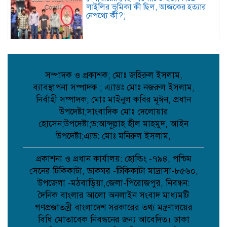
লাইলির ভূমিকা কী ছিল, আজকের হত্যার
নেপথ্যে কী?;
দৌলতপুর ইউনিয়নের গণমানুষের আশা-
ভরসার প্রতীক: রাজিব হোসেন;
সম্পাদক ও প্রকাশক; মোঃ জহিরুল ইসলাম,
ব্যাবস্থাপনা সম্পাদক ; এ্যাডঃ মোঃ নজরুল ইসলাম,
নির্বাহী সম্পাদক; মোঃ মাইনুল কবির মূঈন, প্রধান
দেবিদ্বারে ভাড়াটিয়ার হাতে বাড়ির মালিক খুন,
পলিথিনে মোড়ানো লাশের ৯ প্যাকেট উদ্ধার,
উপদেষ্টা;সাংবাদিক মোঃ দেলোয়ার
আটক ১;
হোসেন;উপদেষ্টা;ড:আব্দূল্লাহ হীল মাহমুদ, আইন
উপদেষ্টা;এ্যড: মোঃ মনিরুল ইসলাম,
নওগাঁর আত্রাইয়ে পুলিশের অভিযানে ৫ জন
গ্রেপ্তার;
প্রকাশনা ও প্রধান কার্যালয়: হোল্ডিং -৭৯৪, পশ্চিম
সেনের টিকিকাটা, ডাকঘর -টিকিকাটা মাদ্রাসা-৮৫৬০,
উপজেলা -মঠবাড়িয়া,জেলা-পিরোজপুর, নিবন্ধন:
দৈনিক বাংলার আলো অনলাইন সংবাদ মাধ্যমটি
কবিতা: চমকের পাঠ কৌশল ;
গণপ্রজাতন্ত্রী বাংলাদেশ সরকারের তথ্য মন্ত্রণালয়ের
বিধি মোতাবেক নিবন্ধনের জন্য আবেদিত। ঢাকা