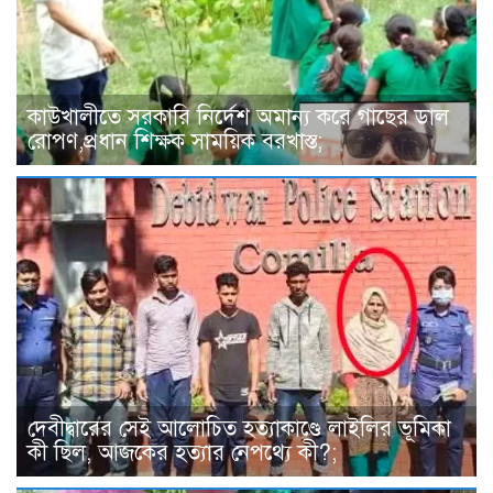
কাউখালীতে সরকারি নির্দেশ অমান্য করে গাছের ডাল
রোপণ,প্রধান শিক্ষক সাময়িক বরখাস্ত;
দেবীদ্বারের সেই আলোচিত হত্যাকাণ্ডে লাইলির ভূমিকা
কী ছিল, আজকের হত্যার নেপথ্যে কী?;