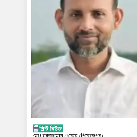
মোঃ নুরুজ্জামান খোকন (পিরোজপুর)