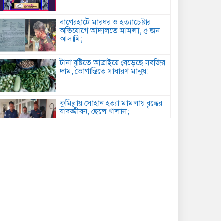
বাগেরহাটে মারধর ও হত্যাচেষ্টার
অভিযোগে আদালতে মামলা, ৫ জন
আসামি;
টানা বৃষ্টিতে আত্রাইয়ে বেড়েছে সবজির
দাম, ভোগান্তিতে সাধারণ মানুষ;
কুমিল্লায় সোহান হত্যা মামলায় বৃদ্ধের
যাবজ্জীবন, ছেলে খালাস;
পিরোজপুরে মাদকবিরোধী অভিযানে
গাঁজাসহ আটক ১, ৪ মাসের কারাদণ্ড;
কবিতা: আত্মমর্যাদা;