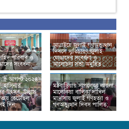
আত্রাইয়ে জুলাই গণঅভ্যুত্থান
দিবসে স্মৃতিচারণ জুলাই
শহিদ পরিবার ও
যোদ্ধাদের সংবর্ধনা ও
ধাদের সংবর্ধনা;
আলোচনা সভা অনুষ্ঠিত ;
া: ৫ আগস্ট ২০২৪
: হাসিনার
মঠবাড়িয়ায় সাপলেজা লায়লা
র উৎসব, উচ্ছ্বাস
মালেকিয়া বালিকা দাখিল
রতায় কেটেছিল
মাদ্রাসায় জুলাই গণহত্যা ও
সেই দিন;
গণঅভ্যুত্থান দিবস পালিত;