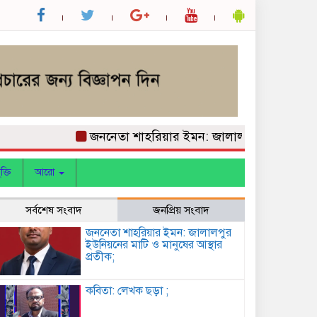
জননেতা শাহরিয়ার ইমন: জালালপুর ইউনিয়নের মাটি ও 
ক্তি
আরো
সর্বশেষ সংবাদ
জনপ্রিয় সংবাদ
জননেতা শাহরিয়ার ইমন: জালালপুর
ইউনিয়নের মাটি ও মানুষের আস্থার
প্রতীক;
কবিতা: লেখক ছড়া ;