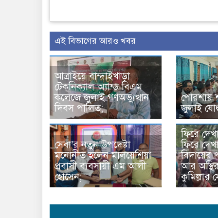
এই বিভাগের আরও খবর
আত্রাইয়ে বান্দাইখাড়া
টেকনিক্যাল অ্যান্ড বিএম
কলেজে জুলাই গণঅভ্যুত্থান
পোরশায় 
দিবস পালিত;
জুলাই যোদ্
ফিরে দেখ
সেবা’র নতুন উপদেষ্টা
ফিরে দেখা
মনোনীত হলেন মালয়েশিয়া
বিদায়ের প
প্রবাসী ব্যবসায়ী এম আলী
আর অস্থি
হোসেন;
কুমিল্লার 