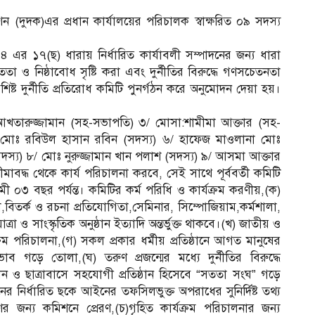
(দুদক)এর প্রধান কার্যালয়ের পরিচালক স্বাক্ষরিত ০৯ সদস্য
র ১৭(ছ) ধারায় নির্ধারিত কার্যাবলী সম্পাদনের জন্য ধারা
সততা ও নিষ্ঠাবোধ সৃষ্টি করা এবং দুর্নীতির বিরুদ্ধে গণসচেতনতা
ষ্ট দুর্নীতি প্রতিরোধ কমিটি পুনর্গঠন করে অনুমোদন দেয়া হয়।
খতারুজ্জামান (সহ-সভাপতি) ৩/ মোসা:শামীমা আক্তার (সহ-
/ মোঃ রবিউল হাসান রবিন (সদস্য) ৬/ হাফেজ মাওলানা মোঃ
স্য) ৮/ মোঃ নুরুজ্জামান খান পলাশ (সদস্য) ৯/ আসমা আক্তার
ীমাবদ্ধ থেকে কার্য পরিচালনা করবে, সেই সাথে পূর্ববর্তী কমিটি
ামী ০৩ বছর পর্যন্ত। কমিটির কর্ম পরিধি ও কার্যক্রম করণীয়,(ক)
ৃতা,বিতর্ক ও রচনা প্রতিযোগিতা,সেমিনার, সিম্পোজিয়াম,কর্মশালা,
 সাংস্কৃতিক অনুষ্ঠান ইত্যাদি অন্তর্ভুক্ত থাকবে।(খ) জাতীয় ও
ক্রম পরিচালনা,(গ) সকল প্রকার ধর্মীয় প্রতিষ্ঠানে আগত মানুষের
ব গড়ে তোলা,(ঘ) তরুণ প্রজন্মের মধ্যে দুর্নীতির বিরুদ্ধে
ঠান ও ছাত্রাবাসে সহযোগী প্রতিষ্ঠান হিসেবে “সততা সংঘ” গড়ে
শনের নির্ধারিত ছকে আইনের তফসিলভুক্ত অপরাধের সুনির্দিষ্ট তথ্য
ের জন্য কমিশনে প্রেরণ,(চ)গৃহিত কার্যক্রম পরিচালনার জন্য