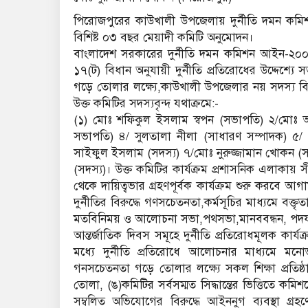
পিরোজপুরের কাউখালী উপজেলায় দুর্নীতি দমন কমিশন 
বিশিষ্ট ০৩ বছর মেয়াদী কমিটি অনুমোদন।
বাংলাদেশ সরকারের দুর্নীতি দমন কমিশন আইন-২০০৪ এ
১৭(ট) বিধান অনুযায়ী দুর্নীতি প্রতিরোধের উদ্দেশ্যে 
গড়ে তোলার লক্ষ্যে,কাউখালী উপজেলার নয় সদস্য বিশি
উক্ত কমিটির সদস্যবৃন্দ যথাক্রমে:-
(১) মোঃ শফিকুল ইসলাম স্বপন (সভাপতি) ২/মোঃ আ
সভাপতি) ৪/ সুলতালা নীলা (সাধারণ সম্পাদক) ৫
সাইফুল ইসলাম (সদস্য) ৭/মোঃ নুরুজ্জামান খোকন (সদ
(সদস্য)। উক্ত কমিটির কার্যক্রম প্রশাসনিক এলাকায় স
থেকে দায়িত্বভার গ্রহণপূর্বক কার্যক্রম শুরু করবে আগ
দুর্নীতির বিরুদ্ধে গণসচেতনতা,কর্মসূচির মাধ্যমে বক্ত
মতবিনিময় ও আলোচনা সভা,পথসভা,মানববন্ধন, পদযাত্রা ও
আন্তর্জাতিক দিবস সমূহে দুর্নীতি প্রতিরোধমূলক কার্য
মধ্যে দুর্নীতি প্রতিরোধে আলোচনার মাধ্যমে মনোভা
গনসচেতনতা গড়ে তোলার লক্ষ্যে সকল শিক্ষা প্রতিষ্
তোলা, (ঙ)কমিটির সর্বসম্মত সিদ্ধান্তের ভিত্তিতে কমি
সম্বলিত অভিযোগের বিরুদ্ধে আইননুগ ব্যবস্থা গ্রহণ