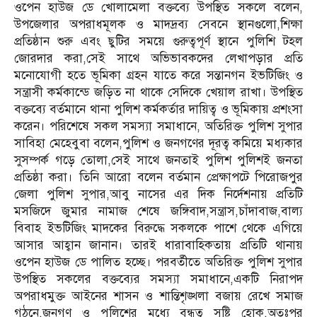
ওপেন হাউজ ডে খোলামেলা বক্তব্যে উপস্থিত সকলে বলেন,
উপজেলার অপরাধমূলক ও মাদদ্রব্য সেবনে স্থানগুলো,শিক্ষা
প্রতিষ্ঠান শুরু এবং ছুটির সময়ে গুরুত্বপূর্ণ স্থানে পুলিশি টহল
জোরদার করা,সেই সাথে অভিভাবকদের লেখাপড়ার প্রতি
মনোযোগী হতে ভূমিকা গ্রহন যাতে করে সন্তানগন ইভটিজিং ও
সন্ত্রাসী কর্মকান্ডে জড়িত না থাকে সেদিকে খেয়াল রাখা। উপস্থিত
বক্তব্যে বর্তমানে থানা পুলিশ কর্মকর্তার দায়িত্ব ও ভূমিকায় প্রশংসা
করেন। পরিশেষে সকল সমস্যা সমাধানে, অতিরিক্ত পুলিশ সুপার
সাবিহা মেহেবুবা বলেন,পুলিশ ও জনগণের দূরত্ব কমিয়ে মধ্যকার
সুসম্পর্ক গড়ে তোলা,সেই সাথে জনতাই পুলিশ পুলিশই জনতা
প্রতিষ্ঠা করা। তিনি আরো বলেন বর্তমান প্রেক্ষাপটে পিরোজপুর
জেলা পুলিশ সুপার,আবু নাসের এর দিক নির্দেশনায় প্রতিটি
মসজিদে জুমার নামাজ শেষে জঙ্গিবাদ,সন্ত্রাস,চাঁদাবাজ,বাল্য
বিবাহ ইভটিজিং মাদকের বিরুদ্ধে সকলকে পাশে থেকে এগিয়ে
আসার আহ্বান জানান। তারই ধারাবাহিকতায় প্রতিটি থানায়
ওপেন হাউজ ডে পালিত হচ্ছে। পরবর্তীতে অতিরিক্ত পুলিশ সুপার
উপস্থিত সকলের বক্তব্যের সমস্যা সমাধানে,একটি নিরাপদ
অপরাধমুক্ত আইনের শাসন ও শান্তিশৃঙ্খলা বজায় রেখে সমাজ
গঠনে,জনগণ ও পুলিশের মধ্যে বন্ধুত্ব সৃষ্টি হোক,অতঃপর