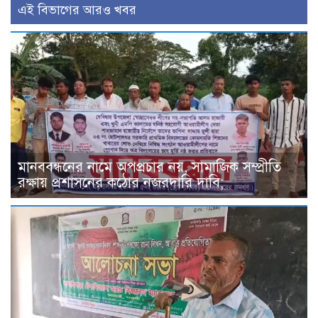
এই বিভাগের আরও খবর
মানববন্ধনের নামে অপপ্রচার নয়, সামাজিক সম্প্রীতি
রক্ষায় প্রশাসনের কঠোর নজরদারি দাবি;