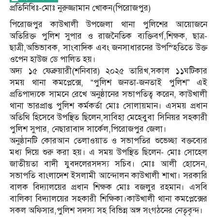
প্রতিনিধিঃ-মোঃ নুরুজ্জামান খোকন(পিরোজপুর)
পিরোজপুর কাউখালী উপজেলা থানা পুলিশের আয়োজনে
অতিরিক্ত পুলিশ সুপার ও রাজনৈতিক ব্যক্তিবর্গ,শিক্ষক, ছাত্র-
ছাত্রী,অভিভাবক, সাংবাদিক এবং জনসাধারনের উপস্হিতিতে উক্ত
ওপেন হাউজ ডে পালিত হয়।
অদ্য ১৫ ফেব্রুয়ারী(শনিবার) ২০২৫ তারিখ,সকাল ১১ঘটিকার
সময় থানা কমপ্লেক্সে, “পুলিশ জনতা-জনতাই পুলিশ” এই
প্রতিপাদ্যকে সামনে রেখে অনুষ্ঠানের সভাপতিত্ব করেন, কাউখালী
থানা ভারপ্রাপ্ত পুলিশ কর্মকর্তা মোঃ সোলায়মান। এসময় প্রধান
অতিথি হিসেবে উপস্থিত ছিলেন,সাবিহা মেহেবুবা সিনিয়র সহকারী
পুলিশ সুপার, নেছারাবাদ সার্কেল,পিরোজপুর জেলা।
অনুষ্ঠানটি কোরআন তেলাওয়াত ও সভাপতির শুভেচ্ছা বক্তব্যের
মধ্য দিয়ে শুরু করা হয়। এ সময় উপস্থিত ছিলেন- মোঃ সোহেল
জাতীয়তা বাদী যুবদলেরসদস্য সচিব। মোঃ আলী হোসেন,
সভাপতি বাংলাদেশ ইসলামী আন্দোলন কাউখালী শাখা। সরকারি
বালক বিদ্যালয়ের প্রধান শিক্ষক মোঃ বজলুর রহমান। এসবি
বালিকা বিদ্যালয়ের সহকারী শিক্ষিকা।কাউখালী থানা কমপ্লেক্সের
সকল অফিসার,পুলিশ সদস্য সহ বিভিন্ন অঙ্গ সংগঠনের নেতৃবৃন্দ।