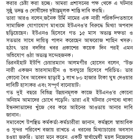
করার চেষ্টা করা হচ্ছে। আমরা প্রশাসনের পক্ষ থেকে এ ঘটনার
সুষ্ঠু তদন্ত ও দোষীদের দৃষ্টান্তমূলক শাস্তি দাবি করছি।
তারা আরও বলেন,জনৈক উর্মি নামের এক নারী পরিকল্পিতভাবে
সামাজিক যোগাযোগ মাধ্যমে ইউএনও’র বিরুদ্ধে মিথ্যা অপবাদ
ছড়িয়েছেন। ইউএনও হিসেবে গত ১৫ মাস অত্যন্ত দক্ষতা ও
সততার সাথে দায়িত্ব পালন করেছেন আফরোজ শাহিন খসরু।
হঠাৎ তার বদলির খবর প্রকাশের কয়েক দিন পরই এমন
অভিযোগ ওঠা অত্যন্ত সন্দেহজনক।
তিরনইহাট ইউপি চেয়ারম্যান আলমগীর হোসেন বলেন, “উক্ত
নারী একজন ভারসাম্যহীন ও ভবঘুরে হিসেবে পরিচিত। তার
কোনো বৈধ আবেদন ছাড়াই ১ লাখ ৮০ হাজার টাকা ঘুষ দেওয়ার
দাবিটি হাস্যকর এবং সম্পূর্ণ বানোয়াট।
গত দুই বছরে বিভিন্ন উন্নয়নমূলক কাজে ইউএনও’র কোনো
অনিয়ম আমাদের চোখে পড়েনি। তারা এই ঘটনার নেপথ্যে থাকা
ইন্ধনদাতাদের খুঁজে বের করে আইনের আওতায় আনার দাবি
জানান।
সমাবেশে উপস্থিত কর্মকর্তা-কর্মচারীরা জানান, কর্মস্থলে স্বাভাবিক
ও সুন্দর পরিবেশ বজায় রাখতে এ ধরনের মিথ্যাচারের অবসান
হওয়া জরুরি। তারা মনে করেন, একটি স্বার্থান্বেষী মহল নিজেদের