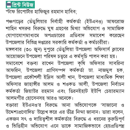
স্টাফ রিপোর্টার হাফিজুর রহমান হাবিব;
পঞ্চগড়ের তেঁতুলিয়ার নির্বাহী কর্মকর্তা (ইউএনও) আফরোজ
শাহিন খসরুর বিরুদ্ধে ঘুষ গ্রহণের মিথ্যা অভিযোগ ও সামাজিক
যোগাযোগমাধ্যমে অপপ্রচারের প্রতিবাদ সমাবেশ করেছেন
উপজেলার বিভিন্ন দপ্তরের সরকারি কর্মকর্তা ও কর্মচারীরা।
মঙ্গলবার (৩০ জুন) দুপুরে তেঁতুলিয়া উপজেলা অফিসার্স ক্লাবের
আয়োজনে উপজেলা পরিষদ চত্বরে এ কর্মসূচি পালন করা হয়।
সমাবেশে বক্তব্য রাখেন উপজেলা কৃষি অফিসার সাবরিনা
আফরিন, উপজেলা প্রাণিসম্পদ কর্মকর্তা ডা. নাজমুল হক,
উপজেলা প্রকৌশলী ইদ্রিস আলী খান, উপজেলা মাধ্যমিক শিক্ষা
অফিসার জাহাঙ্গীর আলম ও শওকত আলী, উপজেলা নির্বাচন
কর্মকর্তা জিয়াউর রহমান এবং তিরনইহাট ইউপি চেয়ারম্যান
আলমগীর হোসেনসহ আরও অনেকে।
বক্তারা ইউএনও’র বিরুদ্ধে আনা অভিযোগকে ‘সাজানো ও
উদ্দেশ্যপ্রণোদিত’ উল্লেখ করে এর তীব্র নিন্দা জানান। তারা বলেন,
একজন সৎ ও দায়িত্বশীল কর্মকর্তার বিরুদ্ধে এ ধরনের কুরুচিপূর্ণ
ও ভিত্তিহীন অভিযোগ এনে তাকে সামাজিকভাবে হেয়প্রতিপন্ন