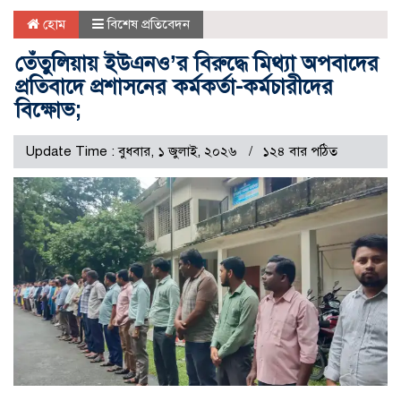
হোম
বিশেষ প্রতিবেদন
তেঁতুলিয়ায় ইউএনও’র বিরুদ্ধে মিথ্যা অপবাদের
প্রতিবাদে প্রশাসনের কর্মকর্তা-কর্মচারীদের
বিক্ষোভ;
Update Time : বুধবার, ১ জুলাই, ২০২৬
১২৪ বার পঠিত