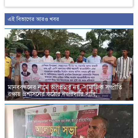
এই বিভাগের আরও খবর
মানববন্ধনের নামে অপপ্রচার নয়, সামাজিক সম্প্রীতি
রক্ষায় প্রশাসনের কঠোর নজরদারি দাবি;