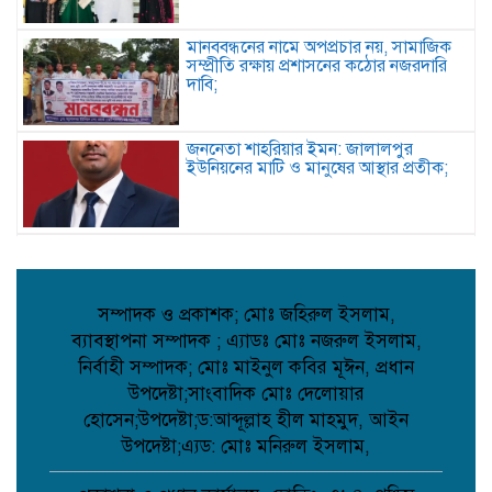
মানববন্ধনের নামে অপপ্রচার নয়, সামাজিক
সম্প্রীতি রক্ষায় প্রশাসনের কঠোর নজরদারি
দাবি;
জননেতা শাহরিয়ার ইমন: জালালপুর
ইউনিয়নের মাটি ও মানুষের আস্থার প্রতীক;
কবিতা: লেখক ছড়া ;
সম্পাদক ও প্রকাশক; মোঃ জহিরুল ইসলাম,
ব্যাবস্থাপনা সম্পাদক ; এ্যাডঃ মোঃ নজরুল ইসলাম,
বাগেরহাটে মারধর ও হত্যাচেষ্টার অভিযোগে
নির্বাহী সম্পাদক; মোঃ মাইনুল কবির মূঈন, প্রধান
আদালতে মামলা, ৫ জন আসামি;
উপদেষ্টা;সাংবাদিক মোঃ দেলোয়ার
হোসেন;উপদেষ্টা;ড:আব্দূল্লাহ হীল মাহমুদ, আইন
উপদেষ্টা;এ্যড: মোঃ মনিরুল ইসলাম,
টানা বৃষ্টিতে আত্রাইয়ে বেড়েছে সবজির দাম,
ভোগান্তিতে সাধারণ মানুষ;