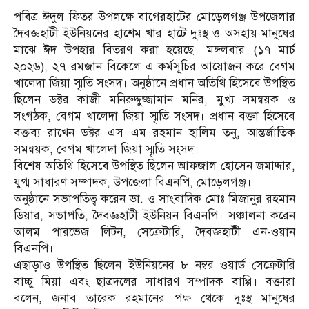
পবিত্র ঈদুল ফিতর উপলক্ষে বাগেরহাটের মোড়েলগঞ্জ উপজেলার
দৈবজ্ঞহাটী ইউনিয়নের হাশেম খার হাটে দুঃস্থ ও অসহায় মানুষের
মাঝে ঈদ উপহার বিতরণ করা হয়েছে। মঙ্গলবার (১৭ মার্চ
২০২৬), ২৭ রমজান বিকেলে এ কর্মসূচির আয়োজন করে বেগম
খালেদা জিয়া স্মৃতি সংসদ। অনুষ্ঠানে প্রধান অতিথি হিসেবে উপস্থিত
ছিলেন ডক্টর কাজী মনিরুদ্দুজ্জামান মনির, মুখ্য সমন্বয়ক ও
সংগঠক, বেগম খালেদা জিয়া স্মৃতি সংসদ। প্রধান বক্তা হিসেবে
বক্তব্য রাখেন ডক্টর এস এম রহমান হালিম তনু, আন্তর্জাতিক
সমন্বয়ক, বেগম খালেদা জিয়া স্মৃতি সংসদ।
বিশেষ অতিথি হিসেবে উপস্থিত ছিলেন আফজাল হোসেন জমাদ্দার,
যুগ্ম সাধারণ সম্পাদক, উপজেলা বিএনপি, মোড়েলগঞ্জ।
অনুষ্ঠানে সভাপতিত্ব করেন ডা. ও সাংবাদিক মোঃ মিজানুর রহমান
ডিয়ার, সভাপতি, দৈবজ্ঞহাটী ইউনিয়ন বিএনপি। সঞ্চালনা করেন
আলম পারভেজ লিটন, সেক্রেটারি, দৈবজ্ঞহাটী এন-ওয়ান
বিএনপি।
এছাড়াও উপস্থিত ছিলেন ইউনিয়নের ৮ নম্বর ওয়ার্ড সেক্রেটারি
বাচ্চু মিয়া এবং ছাত্রদলের সাধারণ সম্পাদক বাপ্পি। বক্তারা
বলেন, জনাব তারেক রহমানের পক্ষ থেকে দুঃস্থ মানুষের