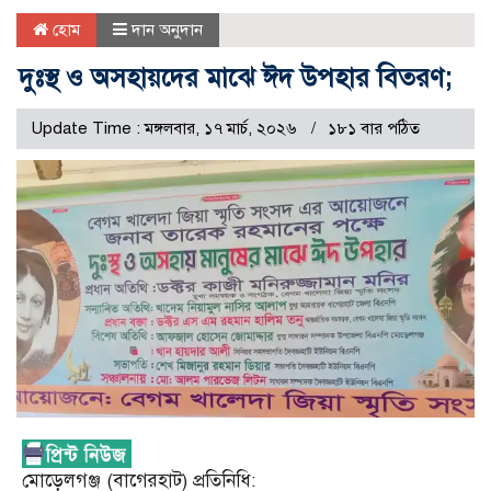
হোম
দান অনুদান
দুঃস্থ ও অসহায়দের মাঝে ঈদ উপহার বিতরণ;
Update Time : মঙ্গলবার, ১৭ মার্চ, ২০২৬
১৮১ বার পঠিত
মোড়েলগঞ্জ (বাগেরহাট) প্রতিনিধি: