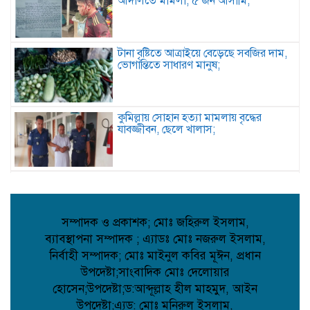
আদালতে মামলা, ৫ জন আসামি;
টানা বৃষ্টিতে আত্রাইয়ে বেড়েছে সবজির দাম,
ভোগান্তিতে সাধারণ মানুষ;
কুমিল্লায় সোহান হত্যা মামলায় বৃদ্ধের
যাবজ্জীবন, ছেলে খালাস;
পিরোজপুরে মাদকবিরোধী অভিযানে গাঁজাসহ
আটক ১, ৪ মাসের কারাদণ্ড;
সম্পাদক ও প্রকাশক; মোঃ জহিরুল ইসলাম,
ব্যাবস্থাপনা সম্পাদক ; এ্যাডঃ মোঃ নজরুল ইসলাম,
কবিতা: আত্মমর্যাদা;
নির্বাহী সম্পাদক; মোঃ মাইনুল কবির মূঈন, প্রধান
উপদেষ্টা;সাংবাদিক মোঃ দেলোয়ার
হোসেন;উপদেষ্টা;ড:আব্দূল্লাহ হীল মাহমুদ, আইন
উপদেষ্টা;এ্যড: মোঃ মনিরুল ইসলাম,