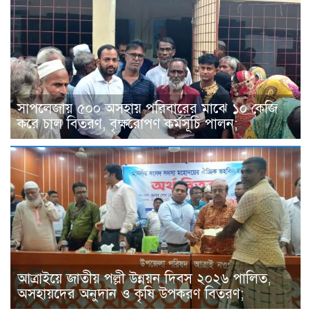
সাপলেজায় ৫০০ অসহায় পরিবারের মাঝে ১০ কেজি
করে চাল বিতরণ, বৃক্ষরোপণ কর্মসূচি পালন;
আত্রাইয়ে জাতীয় পল্লী উন্নয়ন দিবস ২০২৬ পালিত,
অসহায়দের অনুদান ও কৃষি উপকরণ বিতরণ;