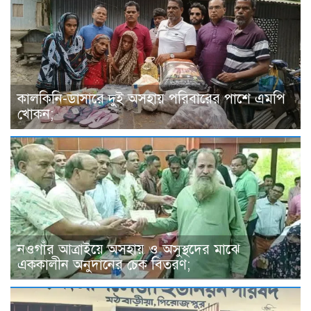
কালকিনি-ডাসারে দুই অসহায় পরিবারের পাশে এমপি
খোকন;
নওগাঁর আত্রাইয়ে অসহায় ও অসুস্থদের মাঝে
এককালীন অনুদানের চেক বিতরণ;