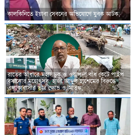
কালকিনিতে ইয়াবা সেবনের অভিযোগে যুবক আটক;
রাতের আঁধারে মহাসড়ক ও ওয়াপদা বাঁধ কেটে পাইপ
বসানোর মহোৎসব: হাজী আব্দুল হাশেমের বিরুদ্ধে
এলাকাবাসীর তীব্র ক্ষোভ ও আতঙ্ক;