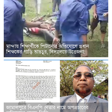
মান্দায় শিক্ষার্থীকে পিটানোর অভিযোগে প্রধান
শিক্ষকের গাড়ি ভাঙচুর, বিদ্যালয়ে উত্তেজনা;
জামালপুরে বিএনপি নেতার নামে অপপ্রচারের