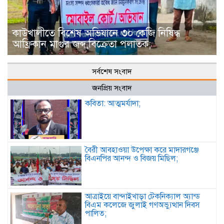
কাউখালীতে বিশেষ অভিযানে ৩০ কেজি নিষিদ্ধ
আফ্রিকান মাগুর জব্দ,বিক্রেতা পলাতক;
সর্বশেষ সংবাদ
জনপ্রিয় সংবাদ
কবিতা: আত্মমর্যাদা;
বৈরী আবহাওয়া উপেক্ষা করে মাদারগঞ্জে
বিএনপির আনন্দ ও বিজয় মিছিল;
আত্রাইয়ে বান্দাইখাড়া টেকনিক্যাল অ্যান্ড
বিএম কলেজে জুলাই গণঅভ্যুত্থান দিবস
পালিত;