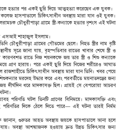
ন্যাকে হত্যার পর একই ছুরি দিয়ে আত্মহত্যা করেছেন এক যুবক।
ল কলেজ হাসপাতালে চিকিৎসাধীন অবস্থায় মারা যান ওই যুবক।
চক চৌধুরীপাড়া গ্রামে স্ত্রী-কন্যাকে হত্যার নৃশংস এই ঘটনা
ানার এসআই শাহাজুল ইসলাম।
 চৌধুরীপাড়া গ্রামের গৌতমের ছেলে। নিহত স্ত্রীর নাম বৃষ্টি
ানীয় সূত্রে জানা যায়, বৃহস্পতিবার রাতের খাবার শেষে স্ত্রী ও
কারণবশত রাতে নিজ শয়নকক্ষে জয় তার স্ত্রী ও শিশু কন্যাকে
েয়ে প্রাণ হারায়। পরে একই ছুরি দিয়ে নিজের শরীরেও আঘাত
ালে রাজশাহীতে চিকিৎসাধীন অবস্থায় মারা যান তিনি। খবর পেয়ে
 শিশুকন্যার মরদেহ উদ্ধার করে এবং পরবর্তীতে ময়নাতদন্তের জন্য
 জয় দীর্ঘদিন ধরে মাদকাসক্ত ছিল। প্রায়ই সে বেপরোয়া আচরণ
 ঘটনা।
ভয়াবহ পরিণতি ঘটল তিনটি প্রাণের বিনিময়ে। মাদকাসক্তি এবং
বহ পরিণতির দিকে ঠেলে দিতে পারে— এই ঘটনা তারই নির্মম
িকিৎসক জানান, গুরুতর আহত অবস্থায় জয়কে হাসপাতালে আনা হলে
ায়। অবস্থা আশঙ্কাজনক হওয়ায় দ্রুত উন্নত চিকিৎসার জন্য