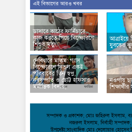
এই বিভাগের আরও খবর
ডাসারে কাঠের ফার্নিচারে
কাজ করতে গিয়ে বিস্ফোরণে
আত্রাইয়ে
শিশুর মৃত্যু;
যুবকের ঝু
দেবিদ্বারে মাতম: গ্যাস
বিস্ফোরণে নিভল একই
পরিবারের তিন স্বপ্ন,
নবদম্পতি ও ছোট্ট হাফসার
নওগাঁয় ছা
মর্মান্তিক বিদায়;
শিক্ষার্থী
সম্পাদক ও প্রকাশক; মোঃ জহিরুল ইসলাম, ব্যা
নজরুল ইসলাম, নির্বাহী সম্পাদক;
উপদেষ্টা;সাংবাদিক মোঃ দেলোয়ার হোসেন;উপদ