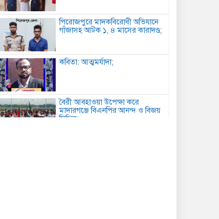
পিরোজপুরে মাদকবিরোধী অভিযানে
গাঁজাসহ আটক ১, ৪ মাসের কারাদণ্ড;
কবিতা: আত্মমর্যাদা;
বৈরী আবহাওয়া উপেক্ষা করে
মাদারগঞ্জে বিএনপির আনন্দ ও বিজয়
মিছিল;
আত্রাইয়ে বান্দাইখাড়া টেকনিক্যাল
অ্যান্ড বিএম কলেজে জুলাই
গণঅভ্যুত্থান দিবস পালিত;
পোরশায় শহিদ পরিবার ও জুলাই
যোদ্ধাদের সংবর্ধনা;