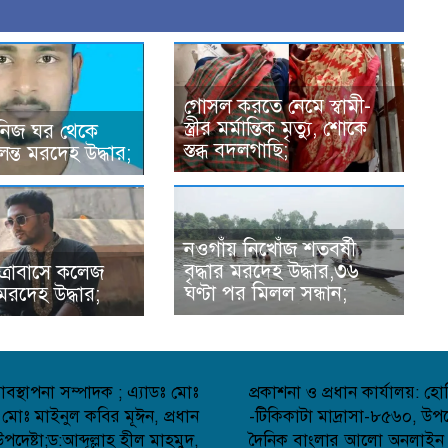
গোসল করতে নেমে স্বামী-
স্ত্রীর মর্মান্তিক মৃত্যু, শোকে
 নিজ ঘর থেকে
স্তব্ধ বদলগাছি;
লন্ত মরদেহ উদ্ধার;
নওগাঁয় নিখোঁজ শতবর্ষী
বৃদ্ধার মরদেহ উদ্ধার,৩৬
ত্রাবাসে কলেজ
ঘণ্টা পর মিলল সন্ধান;
র মরদেহ উদ্ধার;
বস্থাপনা সম্পাদক ; এ্যাডঃ মোঃ
প্রকাশনা ও প্রধান কার্যালয়: 
 মোঃ মাইনুল কবির মূঈন, প্রধান
-টিকিকাটা মাদ্রাসা-৮৫৬০, উপজ
েষ্টা;ড:আব্দূল্লাহ হীল মাহমুদ,
দৈনিক বাংলার আলো অনলাইন সংব