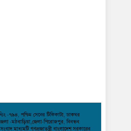
হোল্ডিং -৭৯৪, পশ্চিম সেনের টিকিকাটা, ডাকঘর
েলা -মঠবাড়িয়া,জেলা-পিরোজপুর, নিবন্ধন:
াদ মাধ্যমটি গণপ্রজাতন্ত্রী বাংলাদেশ সরকারের