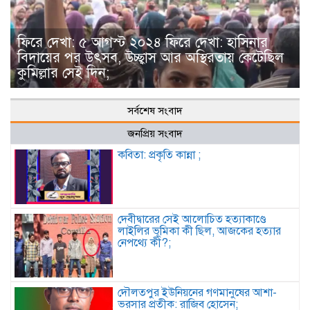
ফিরে দেখা: ৫ আগস্ট ২০২৪ ফিরে দেখা: হাসিনার
বিদায়ের পর উৎসব, উচ্ছ্বাস আর অস্থিরতায় কেটেছিল
কুমিল্লার সেই দিন;
সর্বশেষ সংবাদ
জনপ্রিয় সংবাদ
কবিতা: প্রকৃতি কান্না ;
দেবীদ্বারের সেই আলোচিত হত্যাকাণ্ডে
লাইলির ভূমিকা কী ছিল, আজকের হত্যার
নেপথ্যে কী?;
দৌলতপুর ইউনিয়নের গণমানুষের আশা-
ভরসার প্রতীক: রাজিব হোসেন;