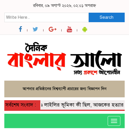
রবিবার, ০৯ অগাস্ট ২০২৬, ০২:০১ অপরাহ্ন
Search
লোচিত হত্যাকাণ্ডে লাইলির ভূমিকা কী ছিল, আজকের হত্যার নেপথ্যে
সর্বশেষ সংবাদ :
Toggle
navigati