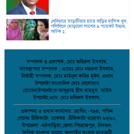
দেবিদ্বারে ভাড়াটিয়ার হাতে বাড়ির মালিক খুন,
পলিথিনে মোড়ানো লাশের ৯ প্যাকেট উদ্ধার,
আটক ১;
নওগাঁর আত্রাইয়ে পুলিশের অভিযানে ৫ জন
গ্রেপ্তার;
সম্পাদক ও প্রকাশক; মোঃ জহিরুল ইসলাম,
ব্যাবস্থাপনা সম্পাদক ; এ্যাডঃ মোঃ নজরুল ইসলাম,
নির্বাহী সম্পাদক; মোঃ মাইনুল কবির মূঈন, প্রধান
কবিতা: চমকের পাঠ কৌশল ;
উপদেষ্টা;সাংবাদিক মোঃ দেলোয়ার
হোসেন;উপদেষ্টা;ড:আব্দূল্লাহ হীল মাহমুদ, আইন
উপদেষ্টা;এ্যড: মোঃ মনিরুল ইসলাম,
আমান উল্লাহ আমানের সাথে নিশু ও মহিলা
দলের নেত্রীদের সৌজন্য স্বাক্ষাৎ ;
প্রকাশনা ও প্রধান কার্যালয়: হোল্ডিং -৭৯৪, পশ্চিম
সেনের টিকিকাটা, ডাকঘর -টিকিকাটা মাদ্রাসা-৮৫৬০,
উপজেলা -মঠবাড়িয়া,জেলা-পিরোজপুর, নিবন্ধন:
দৈনিক বাংলার আলো অনলাইন সংবাদ মাধ্যমটি
মানববন্ধনের নামে অপপ্রচার নয়, সামাজিক