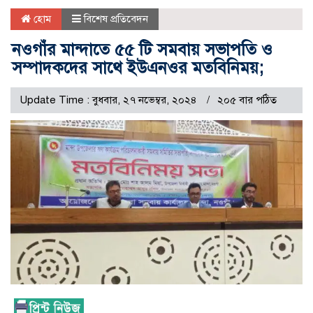
হোম
বিশেষ প্রতিবেদন
নওগাঁর মান্দাতে ৫৫ টি সমবায় সভাপতি ও
সম্পাদকদের সাথে ইউএনওর মতবিনিময়;
Update Time : বুধবার, ২৭ নভেম্বর, ২০২৪
২০৫ বার পঠিত