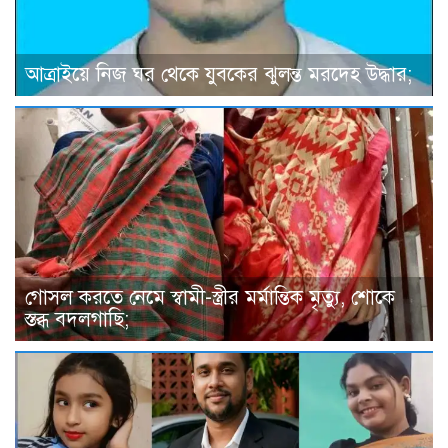
আত্রাইয়ে নিজ ঘর থেকে যুবকের ঝুলন্ত মরদেহ উদ্ধার;
গোসল করতে নেমে স্বামী-স্ত্রীর মর্মান্তিক মৃত্যু, শোকে
স্তব্ধ বদলগাছি;