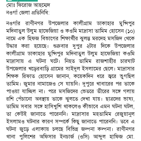
মোঃ ফিরোজ আহম্মেদ
নওগাঁ জেলা প্রতিনিধি:
নওগাঁর রাণীনগর উপজেলার কালীগ্রাম ডাকাহার মুন্সিপুর
মদিনাতুল উলুম হাফেজিয়া ও কওমি মাদ্রাসা তামিম হোসেন (১০)
নামে এক হিফজ বিভাগের শিক্ষার্থীর ঝুলন্ত মরদেহ মসজিদ থেকে
উদ্ধার করা হয়েছে। শুক্রবার দুপুর ২টার দিকে উপজেলার
কালীগ্রাম ডাকাহার মুন্সিপুর মদিনাতুল উলুম হাফেজিয়া কওমি
মাদ্রাসায় এ ঘটনা ঘটে। নিহত তামিম রাজশাহীর চারঘাট
উপজেলার খড়েরবাড়ি গ্রামের সাইদুল ইসলামের ছেলে। মাদ্রাসার
শিক্ষক রিফাত হোসেন জানান, কয়েকদিন ধরে জ্বরে ভুগছিল
তামিম। জুমার নামাজেও সে যায়নি। দুপুরে খাবারের পর তাকে
পাওয়া যাচ্ছিল না। পরে মসজিদের ভেতরে তীরের সঙ্গে গলায়
রশি পেঁচানো অবস্থায় তাকে ঝুলতে দেখা যায়। ছাত্রদের ভাষ্য,
তামিম সবার সঙ্গে হাসিখুশি থাকলেও কীভাবে এমন ঘটনা ঘটল,
তা কেউই জানাতে পারেননি। মাদ্রাসার মহতামিম রেজুয়ানুল
ইসলামও ঘটনার কারণ সম্পর্কে কিছু জানাতে পারেননি। তবে এ
ঘটনা জুড়ে এলাকায় চলছে বিভিন্ন জল্পনা কল্পনা। রাণীনগর
থানা পুলিশের অফিসার ইনচার্জ (ওসি) আব্দুল হাফিজ মো.