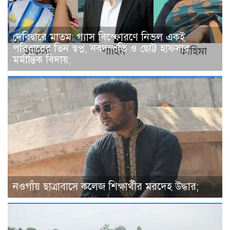
দেবিদ্বারে মাতম: গ্যাস বিস্ফোরণে নিভল একই
পরিবারের তিন স্বপ্ন, নবদম্পতি ও ছোট্ট হাফসার
মর্মান্তিক বিদায়;
নওগাঁয় ছাত্রাবাসে কলেজ শিক্ষার্থীর মরদেহ উদ্ধার;