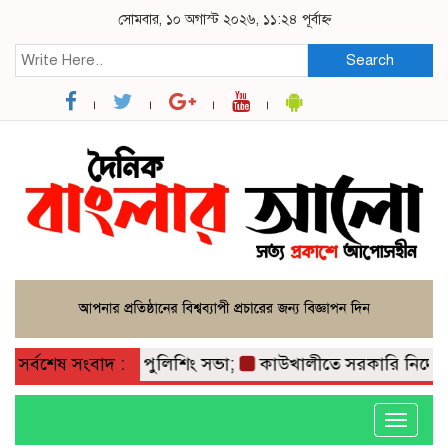
সোমবার, ১০ অগাস্ট ২০২৬, ১১:২৪ পূর্বাহ্ন
Search
ীতে কমিউনিটি পুলিশিং সভা;
সর্বশেষ সংবাদ :
কাউখালীতে সরকারি নির্দেশ অমান
Toggle
navigati