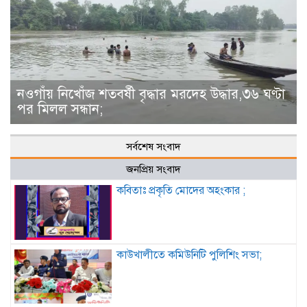
নওগাঁয় নিখোঁজ শতবর্ষী বৃদ্ধার মরদেহ উদ্ধার,৩৬ ঘণ্টা
পর মিলল সন্ধান;
সর্বশেষ সংবাদ
জনপ্রিয় সংবাদ
কবিতাঃ প্রকৃতি মোদের অহংকার ;
কাউখালীতে কমিউনিটি পুলিশিং সভা;