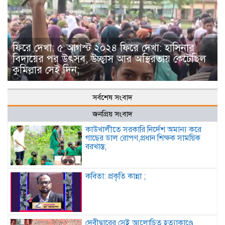
ফিরে দেখা: ৫ আগস্ট ২০২৪ ফিরে দেখা: হাসিনার
বিদায়ের পর উৎসব, উচ্ছ্বাস আর অস্থিরতায় কেটেছিল
কুমিল্লার সেই দিন;
সর্বশেষ সংবাদ
জনপ্রিয় সংবাদ
কাউখালীতে সরকারি নির্দেশ অমান্য করে
গাছের ডাল রোপণ,প্রধান শিক্ষক সাময়িক
বরখাস্ত;
কবিতা: প্রকৃতি কান্না ;
দেবীদ্বারের সেই আলোচিত হত্যাকাণ্ডে