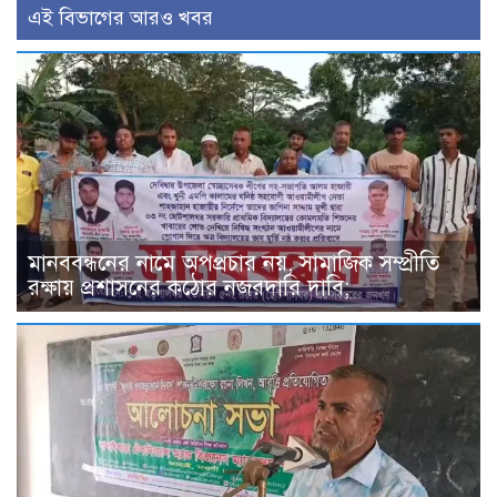
এই বিভাগের আরও খবর
মানববন্ধনের নামে অপপ্রচার নয়, সামাজিক সম্প্রীতি
রক্ষায় প্রশাসনের কঠোর নজরদারি দাবি;