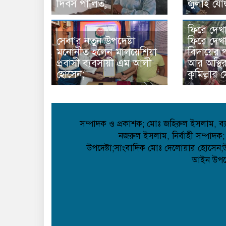
দিবস পালিত;
জুলাই যোদ্
ফিরে দেখ
সেবা’র নতুন উপদেষ্টা
ফিরে দেখা
মনোনীত হলেন মালয়েশিয়া
বিদায়ের প
প্রবাসী ব্যবসায়ী এম আলী
আর অস্থি
হোসেন;
কুমিল্লার 
সম্পাদক ও প্রকাশক; মোঃ জহিরুল ইসলাম, ব্যা
নজরুল ইসলাম, নির্বাহী সম্পাদক;
উপদেষ্টা;সাংবাদিক মোঃ দেলোয়ার হোসেন;উপদ
আইন উপদেষ