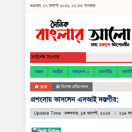
শুক্রবার, ০৭ অগাস্ট ২০২৬, ০২:৪৪ অপরাহ্ন
সর্বশেষ সংবাদ :
প্রচ্ছদ
জাতীয়
সারাদেশ
রাজনীতি
অর্থনী
হোম
বিশেষ প্রতিবেদন
প্রশংসায় ভাসলেন এসআই দস্তগীর;
Update Time : মঙ্গলবার, ১৩ আগস্ট, ২০২৪
২১৯ বা