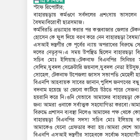
স্টাফ রিপোর্টার;
বাহারছড়ায় কর্মগুণে সর্বদলের প্রশংসায় ভাসলে
বৈষম্যবিরোধী ছাত্রসমাজ।
কর্মবিরতি প্রত্যাহার করার পর কক্সবাজার জেলার 
হোসেন কে ফুল দিয়ে বরণ করে নেন বাহারছড়া বৈষম্য
এসআই দস্তগীর কে পূর্বের ন্যায় অপরাধের বিরুদ্ধে স
দলের নেতৃবৃন্দ।এ সময় উপস্থিত ছিলেন বাহারছড়
সচিব মোঃ ইলিয়াছ।টেকনাফ বিএনপির সিনিয়র সহ
সেলিম,যুবদল সেক্রেটারি জয়নাল,যুবদল নেতা ইউসুফ
সোহেল, টেকনাফ উপেজলা জাসস সভাপতি মেহেদী 
বিএনপি আহবায়ক সাবের জানান,পুলিশ জনগণের বন্ধু।
বদনাম হয়েছে তা জেনো কাটিয়ে উঠতে পারে সেজন্
হয়রানি করে নি।ওনি যেভাবে আমাদের বাহারছড়া কে 
জন্য আমরা ওনাকে সর্বাত্মক সহযোগিতা করবো।আমাদ
বিরুদ্ধে প্রশাসন ব্যবস্থা নিলেও আমাদের পক্ষ থেকে
বাহারছড়া বিএনপির সদস্য সচিব মোঃ ইলিয়াছ ব
আমাকেও যেনো গ্রেফতার করা হয়।আমরা দেশে আরো
বিএনপি এসআই দস্তগীর সাহেবকে সর্বোচ্চ সহযোগীতা