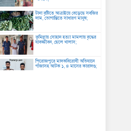
টানা বৃষ্টিতে আত্রাইয়ে বেড়েছে সবজির
দাম, ভোগান্তিতে সাধারণ মানুষ;
কুমিল্লায় সোহান হত্যা মামলায় বৃদ্ধের
যাবজ্জীবন, ছেলে খালাস;
পিরোজপুরে মাদকবিরোধী অভিযানে
গাঁজাসহ আটক ১, ৪ মাসের কারাদণ্ড;
কবিতা: আত্মমর্যাদা;
বৈরী আবহাওয়া উপেক্ষা করে
মাদারগঞ্জে বিএনপির আনন্দ ও বিজয়
মিছিল;