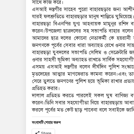
সাথে কাজ করে।
এসআই দস্তগীর সাহেব পুরো বাহারছড়ার জন্য আশীর্ব
যারই ফলশ্রুতিতে বাহারছড়ার মানুষ শান্তিতে ঘুমিয়েছে
বাহারছড়া বিএনপির যুগ্ম আহবায়ক মামুনুর রশিদ ব
করেন।উপজেলা ছাত্রদলের সহ সভাপতি বাহার বলেন 
আমাদের ছাত্র দলের কোনো নেতাকর্মী কে হয়রানী
জনগণকে পূর্বের সেবার ধারা অব্যাহত রেখে ওনার সাহ
বাহারছড়া যুবদলের সভাপতি সেলিম ও সেক্রেটারি জয়
ওনার সাহসী ভূমিকা অব্যাহত রাখতে সার্বিক সহযোগীতা
এসময় এসআই দস্তগীর বলেন দীর্ঘদিন পুলিশ সংস্কারের
মৃতদেহের আত্মার মাগফেরাত কামনা করেন।এবং তার ন
সেরে তুলতে জনগণের পুলিশ হয়ে ভূমিকা রাখার প্রত
প্রতিহত করার।
দালাল প্রতিহত করতে পারলেই সকল ঘুষ বাণিজ্য বন্
করেন।তিনি সবার সহযোগীতা নিয়ে বাহারছড়ায় আবা
করলে পূর্বের মত কেউ ছাড় পাবেনা বলে সবাইকে জান
সংবাদটি শেয়ার করুন
Share