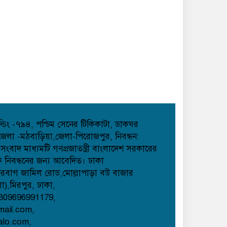
হোল্ডিং -৭৯৪, পশ্চিম সেনের টিকিকাটা, ডাকঘর
েলা -মঠবাড়িয়া,জেলা-পিরোজপুর, নিবন্ধন:
াদ মাধ্যমটি গণপ্রজাতন্ত্রী বাংলাদেশ সরকারের
েক নিবন্ধনের জন্য আবেদিত। ঢাকা
েরবাগ জামিল রোড,মোল্লাপাড়া বউ বাজার
লা),মিরপুর, ঢাকা,
809696991179,
mail.com,
alo.com,