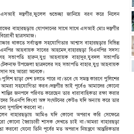
ন এসআই দস্তগীর,ফুলেল শুভেচ্ছা জানিয়ে বরণ করে নিলেন
টেকনাফের বাহারছড়ায় যোগদানের সাথে সাথে এসআই মোঃ দস্তগীর
বিরোধী ছাত্রসমাজ।
োচ্চার থাকতে সর্বাত্মক সহযোগিতার আশ্বাস বাহারছড়ার বিভিন্ন
া বিএনপির আহবায়ক সাবের আহমেদ,বাহারছড়া বিএনপির সদস্য
 সভাপতি হারুন,যুগ্ন আহবায়ক বাহাদুর,যুবদল সভাপতি
,টেকনাফ উপজেলা ছাত্রদলের সহ সভাপতি বাহার,যুগ্ন আহবায়ক
হাসান সহ আরো অনেকে।
পুলিশ ছাড়া দেশ চলতে পারে না।তবে যে সমস্ত কারণে পুলিশের
য আমরা সহযোগিতা করব।দস্তগীর ভাই পূর্বেও আমাদের কোনো
শান্তির জনপদে পরিণত করেছেন তার ধারাবাহিকতা রক্ষা করার
ের বিএনপি কিংবা অঙ্গ সংঘটনের কেউও যদি অন্যায় করে তার
 কোনো সুপারিশ করবো না।
লেন বাহারছড়ায় আমিও যদি কোনো অপরাধ করি সেক্ষেত্রে
 কোনো স্বৈরাচারী শাসক দেখতে চাই না।আমরা বাহারছড়া
 করবো যেনো তিনি পূর্বের মত অপরাধ নিয়ন্ত্রণে আন্তরিকতার