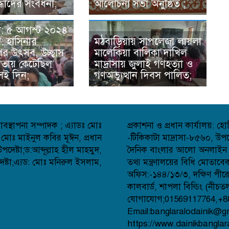
ধাদের সংবর্ধনা;
আলোচনা সভা অনুষ্ঠিত ;
া: ৫ আগস্ট ২০২৪
: হাসিনার
মঠবাড়িয়ায় সাপলেজা লায়লা
র উৎসব, উচ্ছ্বাস
মালেকিয়া বালিকা দাখিল
রতায় কেটেছিল
মাদ্রাসায় জুলাই গণহত্যা ও
সেই দিন;
গণঅভ্যুত্থান দিবস পালিত;
বস্থাপনা সম্পাদক ; এ্যাডঃ মোঃ
প্রকাশনা ও প্রধান কার্যালয়: 
 মোঃ মাইনুল কবির মূঈন, প্রধান
-টিকিকাটা মাদ্রাসা-৮৫৬০, উপজ
েষ্টা;ড:আব্দূল্লাহ হীল মাহমুদ,
দৈনিক বাংলার আলো অনলাইন সংব
্টা;এ্যড: মোঃ মনিরুল ইসলাম,
তথ্য মন্ত্রণালয়ের বিধি মোতাব
অফিস:-১৪৪/১৩/৩, দক্ষিণ পীর
কালবার্ড, শাপলা বিল্ডিং (নীচত
যোগাযোগ;01569117764,+8
Email:banglaralodainik@g
https://www.dainikbanglar