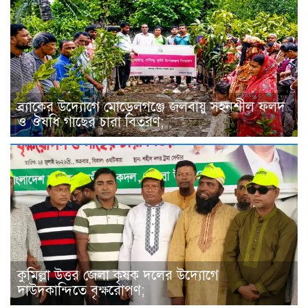
ব্র্যাকের উদ্যোগে মোড়েলগঞ্জে জলবায়ু সহনশীল ফলদ
ও ঔষধি গাছের চারা বিতরণ;
কুমিল্লা উত্তর জেলা কৃষক দলের উদ্যোগে
দাউদকান্দিতে বৃক্ষরোপণ;