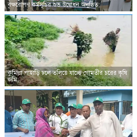
বৃক্ষরোপণ কর্মসূচির শুভ উদ্বোধন অনুষ্ঠিত;
কুমিল্লা পাহাড়ি ঢলে তলিয়ে যাচ্ছে গোমতীর চরের কৃষি
জমি;