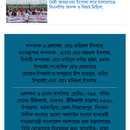
বৈরী আবহাওয়া উপেক্ষা করে মাদারগঞ্জে
বিএনপির আনন্দ ও বিজয় মিছিল;
আত্রাইয়ে বান্দাইখাড়া টেকনিক্যাল অ্যান্ড
বিএম কলেজে জুলাই গণঅভ্যুত্থান দিবস
পালিত;
সম্পাদক ও প্রকাশক; মোঃ জহিরুল ইসলাম,
ব্যাবস্থাপনা সম্পাদক ; এ্যাডঃ মোঃ নজরুল ইসলাম,
পোরশায় শহিদ পরিবার ও জুলাই যোদ্ধাদের
নির্বাহী সম্পাদক; মোঃ মাইনুল কবির মূঈন, প্রধান
সংবর্ধনা;
উপদেষ্টা;সাংবাদিক মোঃ দেলোয়ার
হোসেন;উপদেষ্টা;ড:আব্দূল্লাহ হীল মাহমুদ, আইন
উপদেষ্টা;এ্যড: মোঃ মনিরুল ইসলাম,
আত্রাইয়ে জুলাই গণঅভ্যুত্থান দিবসে
স্মৃতিচারণ জুলাই যোদ্ধাদের সংবর্ধনা ও
আলোচনা সভা অনুষ্ঠিত ;
প্রকাশনা ও প্রধান কার্যালয়: হোল্ডিং -৭৯৪, পশ্চিম
সেনের টিকিকাটা, ডাকঘর -টিকিকাটা মাদ্রাসা-৮৫৬০,
উপজেলা -মঠবাড়িয়া,জেলা-পিরোজপুর, নিবন্ধন:
ডাসারে কাঠের ফার্নিচারে কাজ করতে গিয়ে
দৈনিক বাংলার আলো অনলাইন সংবাদ মাধ্যমটি
বিস্ফোরণে শিশুর মৃত্যু;
গণপ্রজাতন্ত্রী বাংলাদেশ সরকারের তথ্য মন্ত্রণালয়ের
বিধি মোতাবেক নিবন্ধনের জন্য আবেদিত। ঢাকা