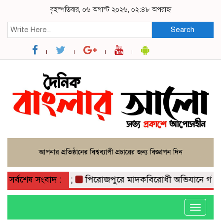
বৃহস্পতিবার, ০৬ অগাস্ট ২০২৬, ০২:৪৮ অপরাহ্ন
Search
ীবন, ছেলে খালাস;
সর্বশেষ সংবাদ :
পিরোজপুরে মাদকবিরোধী অভিযানে গাঁজাসহ আ
Toggle
navigati