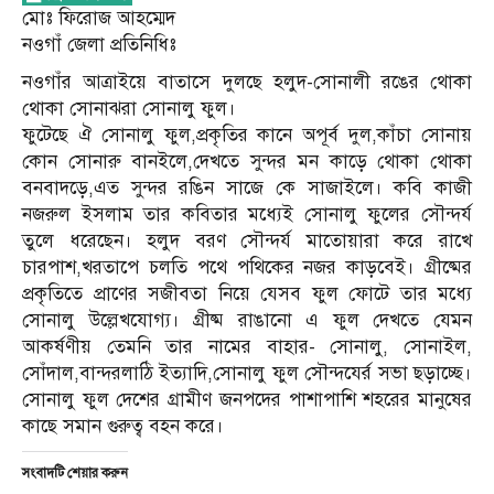
মোঃ ফিরোজ আহম্মেদ
নওগাঁ জেলা প্রতিনিধিঃ
নওগাঁর আত্রাইয়ে বাতাসে দুলছে হলুদ-সোনালী রঙের থোকা
থোকা সোনাঝরা সোনালু ফুল।
ফুটেছে ঐ সোনালু ফুল,প্রকৃতির কানে অপূর্ব দুল,কাঁচা সোনায়
কোন সোনারু বানইলে,দেখতে সুন্দর মন কাড়ে থোকা থোকা
বনবাদড়ে,এত সুন্দর রঙিন সাজে কে সাজাইলে। কবি কাজী
নজরুল ইসলাম তার কবিতার মধ্যেই সোনালু ফুলের সৌন্দর্য
তুলে ধরেছেন। হলুদ বরণ সৌন্দর্য মাতোয়ারা করে রাখে
চারপাশ,খরতাপে চলতি পথে পথিকের নজর কাড়বেই। গ্রীষ্মের
প্রকৃতিতে প্রাণের সজীবতা নিয়ে যেসব ফুল ফোটে তার মধ্যে
সোনালু উল্লেখযোগ্য। গ্রীষ্ম রাঙানো এ ফুল দেখতে যেমন
আকর্ষণীয় তেমনি তার নামের বাহার- সোনালু, সোনাইল,
সোঁদাল,বান্দরলাঠি ইত্যাদি,সোনালু ফুল সৌন্দযের্র সভা ছড়াচ্ছে।
সোনালু ফুল দেশের গ্রামীণ জনপদের পাশাপাশি শহরের মানুষের
কাছে সমান গুরুত্ব বহন করে।
সংবাদটি শেয়ার করুন