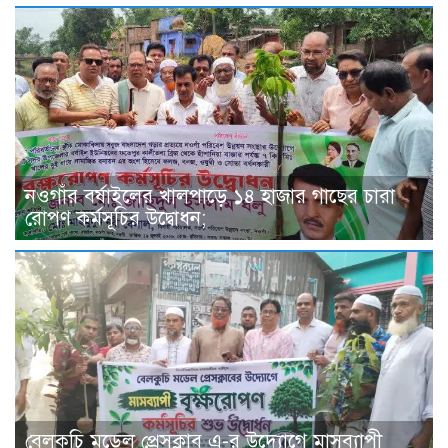
নওগাঁর বর্ষাইলের খালপাড়ে ১৪ হাজার গাছের চারা
রোপণ কর্মসূচির উদ্বোধন;
বেলকুচি মডেল প্রেসক্লাব এ-র উদ্যোগে মাসব্যাপী