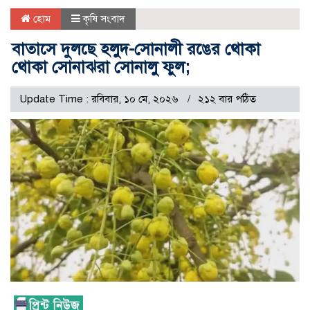
হোম
কৃষি সংবাদ
বাতাসে দুলছে হলুদ-সোনালী রঙের থোকা
থোকা সোনাঝরা সোনালু ফুল;
Update Time : রবিবার, ১০ মে, ২০২৬
২১২ বার পঠিত