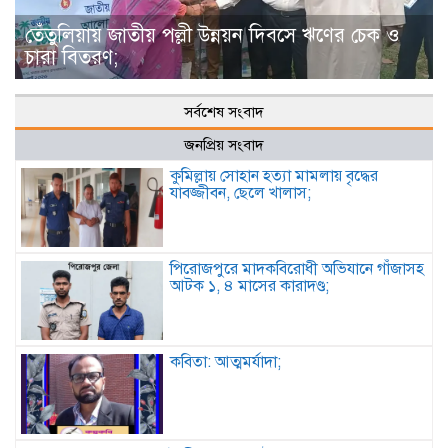
তেঁতুলিয়ায় জাতীয় পল্লী উন্নয়ন দিবসে ঋণের চেক ও
চারা বিতরণ;
সর্বশেষ সংবাদ
জনপ্রিয় সংবাদ
কুমিল্লায় সোহান হত্যা মামলায় বৃদ্ধের
যাবজ্জীবন, ছেলে খালাস;
পিরোজপুরে মাদকবিরোধী অভিযানে গাঁজাসহ
আটক ১, ৪ মাসের কারাদণ্ড;
কবিতা: আত্মমর্যাদা;