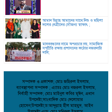
আমান উল্লাহ আমানের সাথে নিশু ও মহিলা
দলের নেত্রীদের সৌজন্য স্বাক্ষাৎ ;
মানববন্ধনের নামে অপপ্রচার নয়, সামাজিক
সম্প্রীতি রক্ষায় প্রশাসনের কঠোর নজরদারি
দাবি;
জননেতা শাহরিয়ার ইমন: জালালপুর
ইউনিয়নের মাটি ও মানুষের আস্থার প্রতীক;
সম্পাদক ও প্রকাশক; মোঃ জহিরুল ইসলাম,
ব্যাবস্থাপনা সম্পাদক ; এ্যাডঃ মোঃ নজরুল ইসলাম,
কবিতা: লেখক ছড়া ;
নির্বাহী সম্পাদক; মোঃ মাইনুল কবির মূঈন, প্রধান
উপদেষ্টা;সাংবাদিক মোঃ দেলোয়ার
হোসেন;উপদেষ্টা;ড:আব্দূল্লাহ হীল মাহমুদ, আইন
উপদেষ্টা;এ্যড: মোঃ মনিরুল ইসলাম,