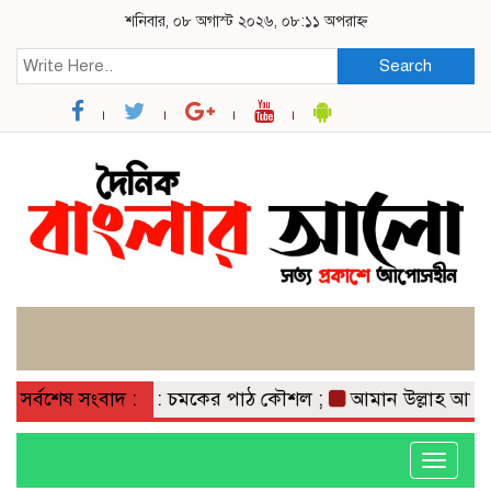
শনিবার, ০৮ অগাস্ট ২০২৬, ০৮:১১ অপরাহ্ন
Search
প্তার;
সর্বশেষ সংবাদ :
কবিতা: চমকের পাঠ কৌশল ;
আমান উল্লাহ আমানের সাথ
Toggle
navigati