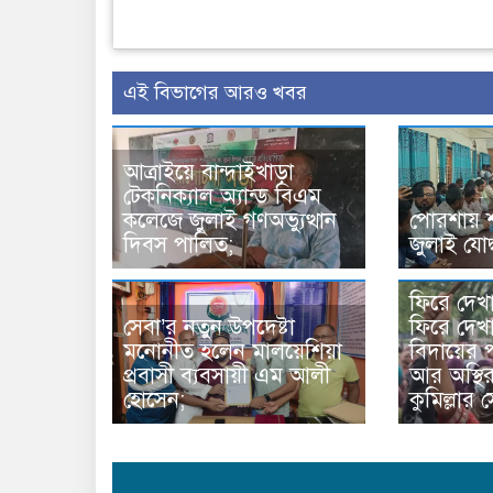
এই বিভাগের আরও খবর
আত্রাইয়ে বান্দাইখাড়া
টেকনিক্যাল অ্যান্ড বিএম
কলেজে জুলাই গণঅভ্যুত্থান
পোরশায় 
দিবস পালিত;
জুলাই যোদ্
ফিরে দেখ
সেবা’র নতুন উপদেষ্টা
ফিরে দেখা
মনোনীত হলেন মালয়েশিয়া
বিদায়ের প
প্রবাসী ব্যবসায়ী এম আলী
আর অস্থি
হোসেন;
কুমিল্লার 