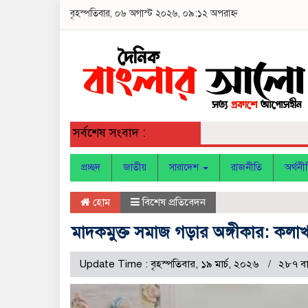
বৃহস্পতিবার, ০৬ অগাস্ট ২০২৬, ০৯:১২ অপরাহ্ন
সর্বশেষ সংবাদ :
প্রচ্ছদ
জাতীয়
সারাদেশ
রাজনীতি
অর্থনী
হোম
বিশেষ প্রতিবেদন
মাদকমুক্ত সমাজ গড়ার অঙ্গীকার: কলাখা
Update Time : বৃহস্পতিবার, ১৯ মার্চ, ২০২৬
২৮৭ বা