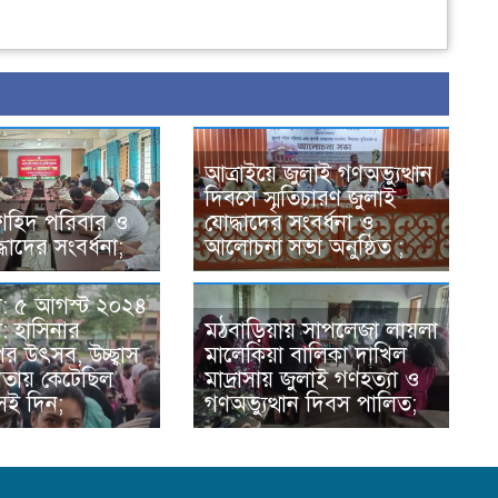
আত্রাইয়ে জুলাই গণঅভ্যুত্থান
দিবসে স্মৃতিচারণ জুলাই
শহিদ পরিবার ও
যোদ্ধাদের সংবর্ধনা ও
ধাদের সংবর্ধনা;
আলোচনা সভা অনুষ্ঠিত ;
া: ৫ আগস্ট ২০২৪
: হাসিনার
মঠবাড়িয়ায় সাপলেজা লায়লা
র উৎসব, উচ্ছ্বাস
মালেকিয়া বালিকা দাখিল
রতায় কেটেছিল
মাদ্রাসায় জুলাই গণহত্যা ও
সেই দিন;
গণঅভ্যুত্থান দিবস পালিত;