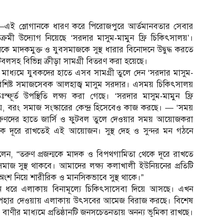
্থিত”—এই স্লোগানকে ধারণ করে পিরোজপুরে আর্তমানবতার সেবার
রমী উদ্যোগ নিয়েছে ‘সরদার মাসুম-মামুন ফ্রি চিকিৎসালয়’।
াদকমুক্ত ও যুবসমাজকে সুস্থ ধারার বিনোদনে উদ্বুদ্ধ করতে
টবলসহ বিভিন্ন ক্রীড়া সামগ্রী বিতরণ করা হয়েছে।
নের মাধ্যমে যুবকদের হাতে এসব সামগ্রী তুলে দেন ‘সরদার মাসুম-
 ও বিশিষ্ট সমাজসেবক আলহাজ্ব মাসুম সরদার। এসময় চিকিৎসালয়
ঃস্ফূর্ত উপস্থিতি লক্ষ্য করা গেছে। ‘সরদার মাসুম-মামুন ফ্রি
য়, বরং সমাজ সংস্কারের কেন্দ্র হিসেবেও কাজ করছে। — ‘সময়
 তরুণদের হাতে জার্সি ও ফুটবল তুলে দেওয়ার সময় আয়োজকরা
ে দূরে রাখতেই এই আয়োজন। সুস্থ দেহ ও সুন্দর মন গঠনে
বলেন, “তরুণ প্রজন্মকে মাদক ও বিপথগামিতা থেকে দূরে রাখতে
জ সুস্থ থাকবে। আমাদের লক্ষ্য কলাখালী ইউনিয়নের প্রতিটি
ংশ নিয়ে শারীরিক ও মানসিকভাবে সুস্থ থাকে।”
্ঘদিন ধরে এলাকায় বিনামূল্যে চিকিৎসাসেবা দিয়ে আসছে। এখন
 উপহার দেওয়ায় এলাকায় উৎসবের আমেজ বিরাজ করছে। বিশেষ
াণীর মাধ্যমে প্রতিষ্ঠানটি জনসচেতনতায় অনন্য ভূমিকা রাখছে।