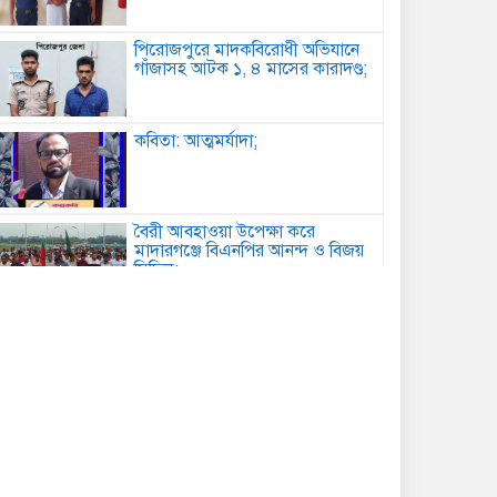
পিরোজপুরে মাদকবিরোধী অভিযানে
গাঁজাসহ আটক ১, ৪ মাসের কারাদণ্ড;
কবিতা: আত্মমর্যাদা;
বৈরী আবহাওয়া উপেক্ষা করে
মাদারগঞ্জে বিএনপির আনন্দ ও বিজয়
মিছিল;
আত্রাইয়ে বান্দাইখাড়া টেকনিক্যাল
অ্যান্ড বিএম কলেজে জুলাই
গণঅভ্যুত্থান দিবস পালিত;
পোরশায় শহিদ পরিবার ও জুলাই
যোদ্ধাদের সংবর্ধনা;