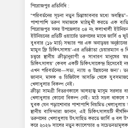
‎​পিরোজপুর প্রতিনিধি :
‎“পরিবর্তনের সূচনা নতুন চিন্তাভাবনার মধ্যে অবস
পাশাপাশি তরুণ সমাজকে মাঠমুখী করতে এক ব্যতিক্
পিরোজপুর সদর উপজেলার ০৪ নং কলাখালী ইউনিয়নকে ম
ইউনিয়নের প্রতিটি ওয়ার্ডের তরুণদের মাঝে জার্সি ও ফু
‎বুধবার (১৮ মার্চ) সন্ধ্যার পর এক অনাড়ম্বর অনুষ্ঠা
মামুন ফ্রি চিকিৎসালয়’-এর প্রতিষ্ঠাতা চেয়ারম্যান
চত্বরে স্থানীয় ক্রীড়ানুরাগী ও সাধারণ মানুষের স্বত
চিকিৎসালয়’ কেবল একটি চিকিৎসাকেন্দ্র হিসেবেই ন
এখন পরিবর্তনের—সত্য, ন্যায় ও উন্নয়নের জন্য’।
জানান, মাদক ও ডিজিটাল আসক্তি থেকে যুবসমাজক
খেলাধুলার বিকল্প নেই।
‎​ক্রীড়া সামগ্রী বিতরণকালে আলহাজ্ব মাসুম সরদার 
খেলাধুলার কোনো বিকল্প নেই। মাঠ সচল থাকলে সমা
যুবক যেন পড়াশোনার পাশাপাশি নিয়মিত খেলাধুলায় অ
‎​স্থানীয় বাসিন্দারা জানান, এই চিকিৎসালয়টি দীর
তরুণদের খেলাধুলায় উৎসাহিত করতে জার্সি ও বল
করে ২০২৬ সালের নতুন ক্যালেন্ডার ও সচেতনতামূলক ব