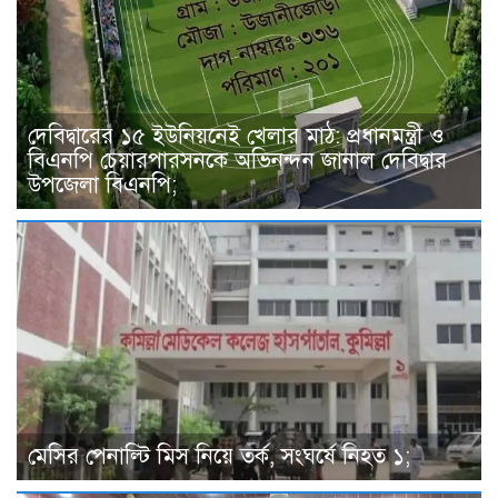
দেবিদ্বারের ১৫ ইউনিয়নেই খেলার মাঠ: প্রধানমন্ত্রী ও
বিএনপি চেয়ারপারসনকে অভিনন্দন জানাল দেবিদ্বার
উপজেলা বিএনপি;
মেসির পেনাল্টি মিস নিয়ে তর্ক, সংঘর্ষে নিহত ১;