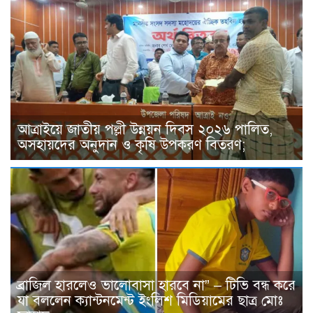
আত্রাইয়ে জাতীয় পল্লী উন্নয়ন দিবস ২০২৬ পালিত,
অসহায়দের অনুদান ও কৃষি উপকরণ বিতরণ;
ব্রাজিল হারলেও ভালোবাসা হারবে না” – টিভি বন্ধ করে
যা বললেন ক্যান্টনমেন্ট ইংলিশ মিডিয়ামের ছাত্র মোঃ