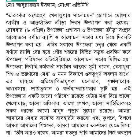
মোঃ আবুরায়হান ইসলাম; মোংলা প্রতিনিধি
“তারুণ্যের অংশগ্রহণ, খেলাধুলায় মানোন্নয়ন” স্লোগানে মোংলায়
জাতীয় ও আন্তর্জাতিক ক্রীড়া দিবস উদযাপন করা হয়েছে।
রোববার (৬ এপ্রিল) উপজেলা প্রশাসন ও উপজেলা ক্রীড়া সংস্থার
আয়োজনে বর্ণাঢ্য র‌্যালি ও আলোচনা সভার মধ্য দিয়ে দিবসটি
উদযাপন করা হয়। এদিন সকালে উপজেলা চত্বর থেকে একটি
বর্ণাঢ্য র‌্যালি বের হয়ে পৌর শহরের বিভিন্ন সড়ক প্রদক্ষিণ করে
উপজেলা পরিষদের অডিটোরিয়ামে আলোচনা সভায় মিলিত হয়।
উপজেলা নির্বাহি কর্মকর্তা শারমিন আক্তার সুমী বলেন, খেলাধুলা
শিশু ও তরুণদের মেধা ও মনন বিকাশে গুরুত্বপূর্ণ অবদান রাখে।
এর মাধ্যমে প্রতিযোগিতামূলক মনোভাব, শৃঙ্খলাবোধ,
অধ্যবসায়, দায়িত্বজ্ঞান ও কর্তব্যপরায়ণতার সৃষ্টি হয়। এই
উপজেলায় একটি ভালো পরিবেশ রয়েছে যেটার মধ্য দিয়ে ভালো
খেলোয়াড়, ভালো অফিসার, ভালো লেখক, ভালো সাহিত্যিকসহ
সকল ধরনের ভালো মানুষ গড়ার সুযোগ রয়েছে। আমরা
আমাদের মেধার সর্বোচ্চ ব্যবহারটা করবো এবং কুপথে, বিপথে
আমরা আমাদের শিশুদের, আমরা আমাদের তরুণদের যেতে দিবো
না। তিনি আরও বলেন, আমরা যতদূর পারি আমাদের নিজ অবস্থান