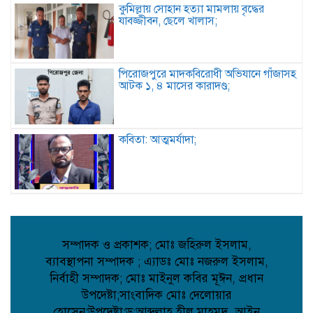
কুমিল্লায় সোহান হত্যা মামলায় বৃদ্ধের
যাবজ্জীবন, ছেলে খালাস;
পিরোজপুরে মাদকবিরোধী অভিযানে গাঁজাসহ
আটক ১, ৪ মাসের কারাদণ্ড;
কবিতা: আত্মমর্যাদা;
বৈরী আবহাওয়া উপেক্ষা করে মাদারগঞ্জে
বিএনপির আনন্দ ও বিজয় মিছিল;
সম্পাদক ও প্রকাশক; মোঃ জহিরুল ইসলাম,
ব্যাবস্থাপনা সম্পাদক ; এ্যাডঃ মোঃ নজরুল ইসলাম,
আত্রাইয়ে বান্দাইখাড়া টেকনিক্যাল অ্যান্ড
নির্বাহী সম্পাদক; মোঃ মাইনুল কবির মূঈন, প্রধান
বিএম কলেজে জুলাই গণঅভ্যুত্থান দিবস
পালিত;
উপদেষ্টা;সাংবাদিক মোঃ দেলোয়ার
হোসেন;উপদেষ্টা;ড:আব্দূল্লাহ হীল মাহমুদ, আইন