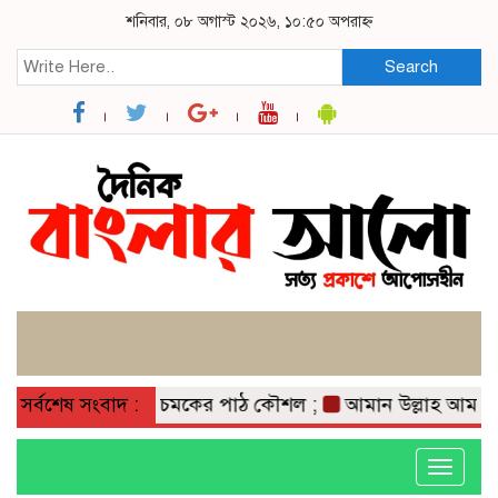
শনিবার, ০৮ অগাস্ট ২০২৬, ১০:৫০ অপরাহ্ন
Search
তার;
সর্বশেষ সংবাদ :
কবিতা: চমকের পাঠ কৌশল ;
আমান উল্লাহ আমানের সাথে 
Toggle
navigati