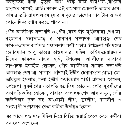
অবস্থাতেই থাকি, মৃত্যুর আগ পর্যন্ত আমি রামপাল-মোংলার
মানুষের সাথেই আছি। কারণ এই রামপাল-মোংলাই আমার প্রাণ।
আমার প্রতি রামপাল-মোংলার মানুষের ভালোবাসার টান ও ঋণ
কোনোদিনই শোধ করতে পারব না।
পৌর আ’লীগের সভাপতি ও পৌর মেয়র বীর মুক্তিযোদ্ধা শেখ আ:
রহমান’র সভাপতিত্বে ও সাধারণ সম্পাদক আলহাজ্ব শেখ
কামরুজ্জামান জসিম’র সঞ্চালনায় কর্মী সভায় উপজেলা পরিষদের
চেয়ারম্যান আবু তাহের হাওলাদার, মহিলা ভাইস-চেয়ারম্যান
মিসেস কামরুন নাহার হাই, উপজেলা আ’লীগের সাধারণ
সাম্পাদক ইব্রাহীম হোসেন, পৌর আ’লীগের সাবেক সভাপতি
আলহাজ্ব শেখ আ: সালাম, চাঁদপাই ইউপি চেয়ারম্যান মোল্লা মো.
তারিকুল ইসলাম, চিলা ইউপি চেয়ারম্যান গাজী আকবর হোসেন,
উপজেলা যুবলীগের সভাপতি ইস্রাফিল হোসেন, পৌর যুবলীগের
সভাপতি কবির হোসেন, সাধারণ সম্পাদক শেখ আল মামুন, পৌর
কাউন্সিলর বৃন্দ সহ আওয়ামী লীগ, যুবলীগ, ছাত্রলীগ ও
সহযোগী সংগঠনের নেতা কর্মীরা উপস্থিত ছিলেন।
এর আগে খন্ড খন্ড মিছিল নিয়ে বিভিন্ন ওয়ার্ড থেকে নেতা কর্মীরা
সমাবেশ অংশ নেন