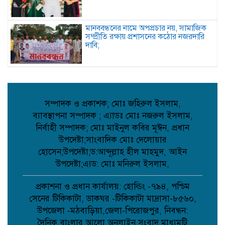
মানববন্ধনের নামে অপপ্রচার নয়, সামাজিক
সম্প্রীতি রক্ষায় প্রশাসনের কঠোর নজরদারি
দাবি;
জননেতা শাহরিয়ার ইমন: জালালপুর
ইউনিয়নের মাটি ও মানুষের আস্থার প্রতীক;
সম্পাদক ও প্রকাশক; মোঃ জহিরুল ইসলাম,
ব্যাবস্থাপনা সম্পাদক ; এ্যাডঃ মোঃ নজরুল ইসলাম,
কবিতা: লেখক ছড়া ;
নির্বাহী সম্পাদক; মোঃ মাইনুল কবির মূঈন, প্রধান
উপদেষ্টা;সাংবাদিক মোঃ দেলোয়ার
হোসেন;উপদেষ্টা;ড:আব্দূল্লাহ হীল মাহমুদ, আইন
উপদেষ্টা;এ্যড: মোঃ মনিরুল ইসলাম,
বাগেরহাটে মারধর ও হত্যাচেষ্টার অভিযোগে
আদালতে মামলা, ৫ জন আসামি;
প্রকাশনা ও প্রধান কার্যালয়: হোল্ডিং -৭৯৪, পশ্চিম
সেনের টিকিকাটা, ডাকঘর -টিকিকাটা মাদ্রাসা-৮৫৬০,
উপজেলা -মঠবাড়িয়া,জেলা-পিরোজপুর, নিবন্ধন:
টানা বৃষ্টিতে আত্রাইয়ে বেড়েছে সবজির দাম,
দৈনিক বাংলার আলো অনলাইন সংবাদ মাধ্যমটি
ভোগান্তিতে সাধারণ মানুষ;