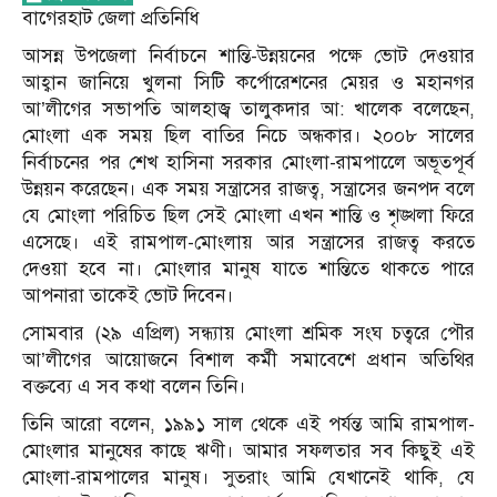
বাগেরহাট জেলা প্রতিনিধি
আসন্ন উপজেলা নির্বাচনে শান্তি-উন্নয়নের পক্ষে ভোট দেওয়ার
আহ্বান জানিয়ে খুলনা সিটি কর্পোরেশনের মেয়র ও মহানগর
আ’লীগের সভাপতি আলহাজ্ব তালুকদার আ: খালেক বলেছেন,
মোংলা এক সময় ছিল বাতির নিচে অন্ধকার। ২০০৮ সালের
নির্বাচনের পর শেখ হাসিনা সরকার মোংলা-রামপালেে অভূতপূর্ব
উন্নয়ন করেছেন। এক সময় সন্ত্রাসের রাজত্ব, সন্ত্রাসের জনপদ বলে
যে মোংলা পরিচিত ছিল সেই মোংলা এখন শান্তি ও শৃঙ্খলা ফিরে
এসেছে। এই রামপাল-মোংলায় আর সন্ত্রাসের রাজত্ব করতে
দেওয়া হবে না। মোংলার মানুষ যাতে শান্তিতে থাকতে পারে
আপনারা তাকেই ভোট দিবেন।
সোমবার (২৯ এপ্রিল) সন্ধ্যায় মোংলা শ্রমিক সংঘ চত্বরে পৌর
আ’লীগের আয়োজনে বিশাল কর্মী সমাবেশে প্রধান অতিথির
বক্তব্যে এ সব কথা বলেন তিনি।
তিনি আরো বলেন, ১৯৯১ সাল থেকে এই পর্যন্ত আমি রামপাল-
মোংলার মানুষের কাছে ঋণী। আমার সফলতার সব কিছুই এই
মোংলা-রামপালের মানুষ। সুতরাং আমি যেখানেই থাকি, যে