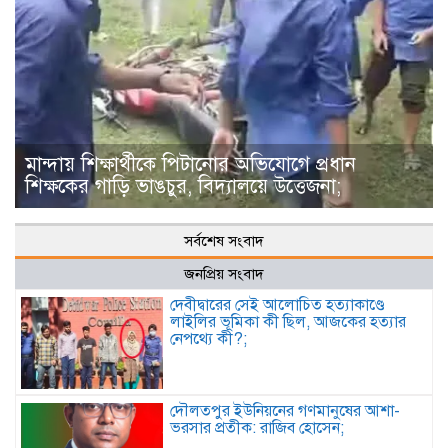
মান্দায় শিক্ষার্থীকে পিটানোর অভিযোগে প্রধান
শিক্ষকের গাড়ি ভাঙচুর, বিদ্যালয়ে উত্তেজনা;
সর্বশেষ সংবাদ
জনপ্রিয় সংবাদ
দেবীদ্বারের সেই আলোচিত হত্যাকাণ্ডে
লাইলির ভূমিকা কী ছিল, আজকের হত্যার
নেপথ্যে কী?;
দৌলতপুর ইউনিয়নের গণমানুষের আশা-
ভরসার প্রতীক: রাজিব হোসেন;