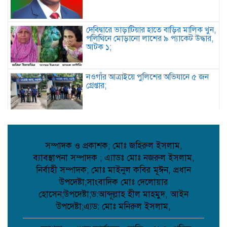
দেবিদ্বারে ভাড়াটিয়ার হাতে বাড়ির মালিক খুন,
পলিথিনে মোড়ানো লাশের ৯ প্যাকেট উদ্ধার,
আটক ১;
নওগাঁর আত্রাইয়ে পুলিশের অভিযানে ৫ জন
গ্রেপ্তার;
কবিতা: চমকের পাঠ কৌশল ;
সম্পাদক ও প্রকাশক; মোঃ জহিরুল ইসলাম,
ব্যাবস্থাপনা সম্পাদক ; এ্যাডঃ মোঃ নজরুল ইসলাম,
নির্বাহী সম্পাদক; মোঃ মাইনুল কবির মূঈন, প্রধান
আমান উল্লাহ আমানের সাথে নিশু ও মহিলা
দলের নেত্রীদের সৌজন্য স্বাক্ষাৎ ;
উপদেষ্টা;সাংবাদিক মোঃ দেলোয়ার
হোসেন;উপদেষ্টা;ড:আব্দূল্লাহ হীল মাহমুদ, আইন
উপদেষ্টা;এ্যড: মোঃ মনিরুল ইসলাম,
মানববন্ধনের নামে অপপ্রচার নয়, সামাজিক