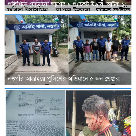
পলিথিনে মোড়ানো লাশের ৯ প্যাকেট উদ্ধার, আটক ১;
নওগাঁর আত্রাইয়ে পুলিশের অভিযানে ৫ জন গ্রেপ্তার;