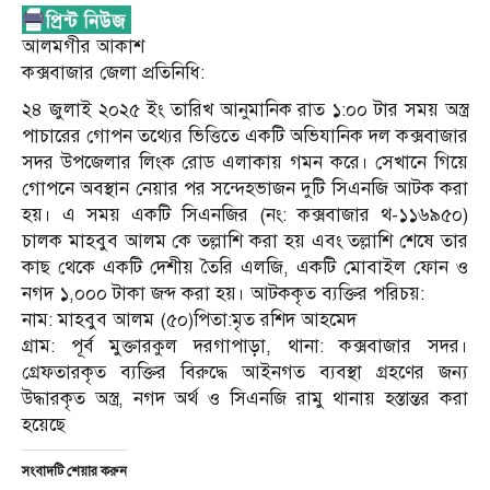
আলমগীর আকাশ
কক্সবাজার জেলা প্রতিনিধি:
২৪ জুলাই ২০২৫ ইং তারিখ আনুমানিক রাত ১:০০ টার সময় অস্ত্র
পাচারের গোপন তথ্যের ভিত্তিতে একটি অভিযানিক দল কক্সবাজার
সদর উপজেলার লিংক রোড এলাকায় গমন করে। সেখানে গিয়ে
গোপনে অবস্থান নেয়ার পর সন্দেহভাজন দুটি সিএনজি আটক করা
হয়। এ সময় একটি সিএনজির (নং: কক্সবাজার থ-১১৬৯৫০)
চালক মাহবুব আলম কে তল্লাশি করা হয় এবং তল্লাশি শেষে তার
কাছ থেকে একটি দেশীয় তৈরি এলজি, একটি মোবাইল ফোন ও
নগদ ১,০০০ টাকা জব্দ করা হয়। আটককৃত ব্যক্তির পরিচয়:
নাম: মাহবুব আলম (৫০)পিতা:মৃত রশিদ আহমেদ
গ্রাম: পূর্ব মুক্তারকুল দরগাপাড়া, থানা: কক্সবাজার সদর।
গ্রেফতারকৃত ব্যক্তির বিরুদ্ধে আইনগত ব্যবস্থা গ্রহণের জন্য
উদ্ধারকৃত অস্ত্র, নগদ অর্থ ও সিএনজি রামু থানায় হস্তান্তর করা
হয়েছে
সংবাদটি শেয়ার করুন