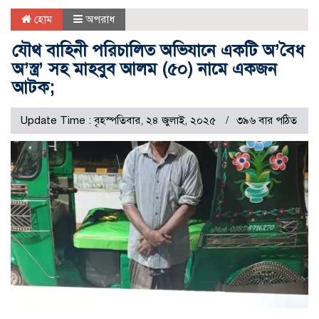
হোম
অপরাধ
যৌথ বাহিনী পরিচালিত অভিযানে একটি অ’বৈধ
অ’স্ত্র’ সহ মাহবুব আলম (৫০) নামে একজন
আটক;
Update Time : বৃহস্পতিবার, ২৪ জুলাই, ২০২৫
৩৯৬ বার পঠিত