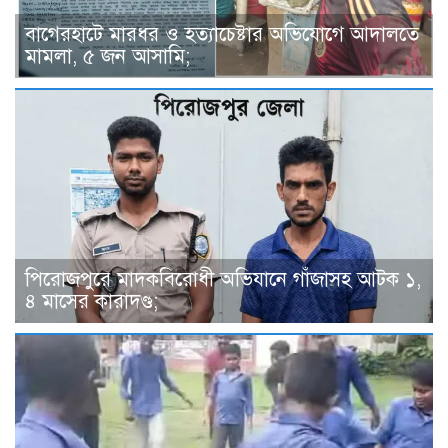
বাগেরহাটে মারধর ও হত্যাচেষ্টার অভিযোগে আদালতে
মামলা, ৫ জন আসামি;
পিরোজপুরে মাদকবিরোধী অভিযানে গাঁজাসহ আটক ১,
৪ মাসের কারাদণ্ড;