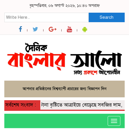
বৃহস্পতিবার, ০৬ অগাস্ট ২০২৬, ১০:৪০ অপরাহ্ন
Search
সর্বশেষ সংবাদ :
টানা বৃষ্টিতে আত্রাইয়ে বেড়েছে সবজির দাম, ভোগান্ত
Toggle
navigati