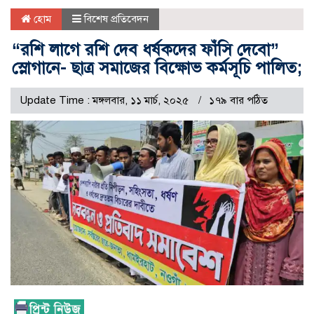
হোম
বিশেষ প্রতিবেদন
“রশি লাগে রশি দেব ধর্ষকদের ফাঁসি দেবো”
স্লোগানে- ছাত্র সমাজের বিক্ষোভ কর্মসূচি পালিত;
Update Time : মঙ্গলবার, ১১ মার্চ, ২০২৫
১৭৯ বার পঠিত