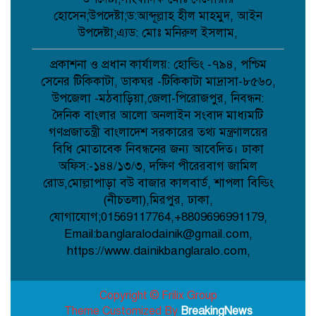
হোসেন;উপদেষ্টা;ড:আব্দূল্লাহ হীল মাহমুদ, আইন
উপদেষ্টা;এ্যড: মোঃ মনিরুল ইসলাম,
পোরশায় শহিদ পরিবার ও জুলাই যোদ্ধাদের
সংবর্ধনা;
প্রকাশনা ও প্রধান কার্যালয়: হোল্ডিং -৭৯৪, পশ্চিম
সেনের টিকিকাটা, ডাকঘর -টিকিকাটা মাদ্রাসা-৮৫৬০,
উপজেলা -মঠবাড়িয়া,জেলা-পিরোজপুর, নিবন্ধন:
আত্রাইয়ে জুলাই গণঅভ্যুত্থান দিবসে
দৈনিক বাংলার আলো অনলাইন সংবাদ মাধ্যমটি
স্মৃতিচারণ জুলাই যোদ্ধাদের সংবর্ধনা ও
আলোচনা সভা অনুষ্ঠিত ;
গণপ্রজাতন্ত্রী বাংলাদেশ সরকারের তথ্য মন্ত্রণালয়ের
বিধি মোতাবেক নিবন্ধনের জন্য আবেদিত। ঢাকা
অফিস:-১৪৪/১৩/৩, দক্ষিণ পীরেরবাগ জামিল
ডাসারে কাঠের ফার্নিচারে কাজ করতে গিয়ে
বিস্ফোরণে শিশুর মৃত্যু;
রোড,মোল্লাপাড়া বউ বাজার কালবার্ড, শাপলা বিল্ডিং
(নীচতলা),মিরপুর, ঢাকা,
যোগাযোগ;01569117764,+8809696991179,
Email:banglaralodainik@gmail.com,
সেবা’র নতুন উপদেষ্টা মনোনীত হলেন
মালয়েশিয়া প্রবাসী ব্যবসায়ী এম আলী
https://www.dainikbanglaralo.com,
হোসেন;
Copyright © Frilix Group
Theme Customized By
BreakingNews