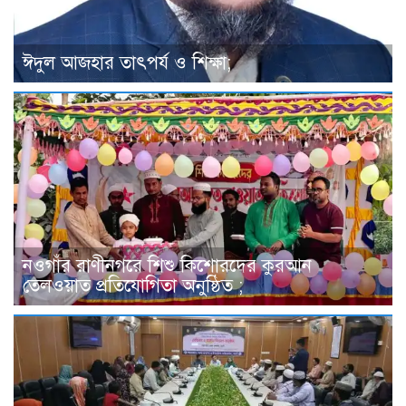
ঈদুল আজহার তাৎপর্য ও শিক্ষা;
নওগাঁর রাণীনগরে শিশু কিশোরদের কুরআন
তেলওয়াত প্রতিযোগিতা অনুষ্ঠিত ;