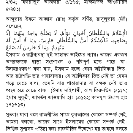
২/৪২; হিলয়াতুল আউলিয়া ৫/১৬৫; মাজমাউজ জাওয়ায়িদ
৫/২৪১)
আব্দুল্লাহ ইবনে আব্বাস (রাঃ) কর্তৃক বর্ণিত, রাসূলুল্লাহ (ﷺ)
বলেছেন,
الْإِسْلَامُ وَالسُّلْطَانُ أَخَوَانِ تَوْأَمٌ، لَا يَصْلُحُ وَاحِدٌ مِنْهُمَا إِلَّا
بِصَاحِبِهِ، فَالْإِسْلَامُ أُسُّ وَالسُّلْطَانِ حَارِسٌ، وَمَا لَا أُسَّ لَهُ
مُنْهَدِمٌ، وَمَا لَا حَارِسَ لَهُ ضَائِعٌ.
ইসলাম ও রাষ্ট্রব্যবস্থা দুই সহোদর ভাইয়ের ন্যায়। তাদের একজন
অপরজনকে ছাড়া সংশোধন ও পরিপূর্ণ হতে পারে না।
উদাহরণস্বরূপ বলা যায়, ইসলাম হচ্ছে কোন অট্টালিকার ভিত।
আর রাষ্ট্রশক্তি তার পাহারাদার। যে অট্টলিকার ভিত নেই তা যেমন
পড়ে যেতে বাধ্য, তেমনি যার পাহারাদার বা রক্ষক নেই তাও
ধ্বংস হয়ে যেতে বাধ্য। (ইমাম দাইলামী, আল ফিরদাউস ১/১১৭;
ইমাম সুয়ূতী, জামউল জাওয়ামি হাঃ ১০১২২; কানযুল উম্মাল হাঃ
১৪১৬১৩)
সুতরাং যারা বলে রাজনীতির সাথে কুরআনের কোনো সম্পর্ক নেই;
আমরা বলবো, তাদের সাথে ইসলামের কোনো সম্পর্ক নেই।
ভিত্তিক সুশাসন প্রতিষ্ঠা করা রাজনীতির উদ্দেশ্যে হয় তাহলে বলতে