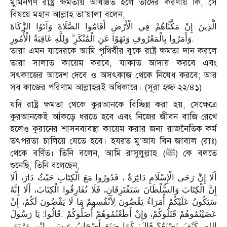
মুমিনগণ রাষ্ট্র ক্ষমতায় অধিষ্ঠিত হলে তাদের করণীয় কি, সে
বিষয়ে মহান আল্লাহ তা’য়ালা বলেন,
الَّذِينَ إِنْ مَكَّنَّاهُمْ فِي الْأَرْضِ أَقَامُوا الصَّلَاةَ وَآتَوُا الزَّكَاةَ
وَأَمَرُوا بِالْمَعْرُوفِ وَنَهَوْا عَنِ الْمُنْكَرِ ۗ وَلِلَّهِ عَاقِبَةُ الْأُمُورِ.
তারা এমন যাদেরকে আমি পৃথিবীর বুকে রাষ্ট্র ক্ষমতা দান করলে
তারা সালাত কায়েম করবে, যাকাত আদায় করবে এবং
সৎকাজের আদেশ দেবে ও অসৎকাজ থেকে নিষেধ করবে; আর
সব কাজের পরিণাম আল্লাহরই অধিকারে। (সূরা হজ্জ ২২/৪১)
যদি রাষ্ট্র ক্ষমতা থেকে কুরআনকে বিচ্ছিন্ন করা হয়, সেক্ষেত্রে
কুরআনকেই আঁকড়ে ধরতে হবে এবং নিজের জীবন বাজি রেখে
হলেও কুরানের শাসনব্যবস্থা কায়েম করার জন্য রাজনৈতিক কর্ম
তৎপরতা চালিয়ে যেতে হবে। হযরত মু’আয বিন জাবাল (রাঃ)
থেকে বর্ণিত। তিনি বলেন, আমি রাসুলুল্লাহ (ﷺ) কে বলতে
শুনেছি, তিনি বলেছেন,
أَلَا إِنَّ رَحَى الْإِسْلَامِ دَائِرَةٌ ، فَدُورُوا مَعَ الْكِتَابِ حَيْثُ دَارَ، أَلَا
إِنَّ الْكِتَابَ وَالسُّلْطَانَ سَيَفْتَرِقَانِ، فَلَا تُفَارِقُوا الْكِتَابَ، أَلَا إِنَّهُ
سَيَكُونُ عَلَيْكُمْ أُمَرَاءُ يَقْضُونَ لِأَنْفُسِهِمْ مَا لَا يَقْضُونَ لَكُمْ، إِنْ
عَصَيْتُمُوهُمْ قَتَلُوكُمْ، وَإِنْ أَطَعْتُمُوهُمْ أَضَلُّوكُمْ .قَالُوا: يَا رَسُولَ
اللهِ، كَيْفَ نَصْنَعُ؟ قَالَ: كَمَا صَنَعَ أَصْحَابُ عِيسَى ابْنِ مَرْيَمَ،