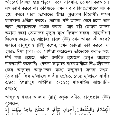
অচিরেই বিচ্ছিন্ন হয়ে পড়বে। তবে সাবধান, তোমরা কুরআনের
সঙ্গ ত্যাগ করবে না। ভবিষ্যতে এমন সব ব্যক্তি তোমাদের শাসক
হয়ে বসবে যারা তোমাদের উপর (কুরআন বিরোধী) শাসন
ফায়সালা প্রতিষ্ঠা করবে। তোমরা যদি তাদের মেনে চলো তবে
তারা তোমাদেরকে পথভ্রষ্ট করবে। আর যদি তোমরা তাদের
অমান্য করো তোমাদের মৃত্যুর মুখে নিক্ষেপ করবে। সাহাবীগণ
জিজ্ঞেস করেন, হে আল্লাহর রাসুল (ﷺ) তখন আমরা কী করব?
জবাবে রাসুলুল্লাহ (ﷺ) বলেন, তখন তোমরা তাই করবে, যা
হযরত ঈসা (আঃ) এর সাথীরা করেছেন। তাঁদেরকে করাত দিয়ে
দীর্ণ করা হয়েছে, তাঁরা শুলবিদ্ধ হয়েছেন (তবুও আল্লাহর
নাফরমানী করেননি)। কেননা আল্লাহর নাফরমানীতে লিপ্ত জীবনের
চেয়ে আল্লাহর আনুগত্যের মধ্যে মৃত্যুবরণ অনেক উত্তম।
(তাবারানী ফিল মু’জামুল কাবীর ২০/৯০, ১৭২; মু’জামুস সাগীর
২/৪২; হিলয়াতুল আউলিয়া ৫/১৬৫; মাজমাউজ জাওয়ায়িদ
৫/২৪১)
আব্দুল্লাহ ইবনে আব্বাস (রাঃ) কর্তৃক বর্ণিত, রাসূলুল্লাহ (ﷺ)
বলেছেন,
الْإِسْلَامُ وَالسُّلْطَانُ أَخَوَانِ تَوْأَمٌ، لَا يَصْلُحُ وَاحِدٌ مِنْهُمَا إِلَّا