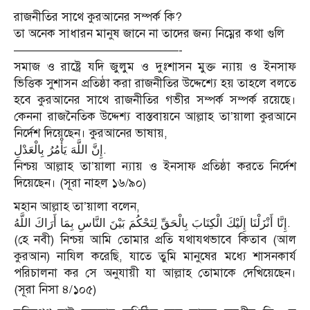
রাজনীতির সাথে কুরআনের সম্পর্ক কি?
তা অনেক সাধারন মানুষ জানে না তাদের জন্য নিম্নের কথা গুলি
——————————————-
সমাজ ও রাষ্ট্রে যদি জুলুম ও দুঃশাসন মুক্ত ন্যায় ও ইনসাফ
ভিত্তিক সুশাসন প্রতিষ্ঠা করা রাজনীতির উদ্দেশ্যে হয় তাহলে বলতে
হবে কুরআনের সাথে রাজনীতির গভীর সম্পর্ক সম্পর্ক রয়েছে।
কেননা রাজনৈতিক উদ্দেশ্য বাস্তবায়নে আল্লাহ তা’য়ালা কুরআনে
নির্দেশ দিয়েছেন। কুরআনের ভাষায়,
إِنَّ اللَّهَ يَأْمُرُ بِالْعَدْلِ.
নিশ্চয় আল্লাহ তা’য়ালা ন্যায় ও ইনসাফ প্রতিষ্ঠা করতে নির্দেশ
দিয়েছেন। (সূরা নাহল ১৬/৯০)
মহান আল্লাহ তা’য়ালা বলেন,
إِنَّا أَنْزَلْنَا إِلَيْكَ الْكِتَابَ بِالْحَقِّ لِتَحْكُمَ بَيْنَ النَّاسِ بِمَا أَرَاكَ اللَّهُ.
(হে নবী) নিশ্চয় আমি তোমার প্রতি যথাযথভাবে কিতাব (আল
কুরআন) নাযিল করেছি, যাতে তুমি মানুষের মধ্যে শাসনকার্য
পরিচালনা কর সে অনুযায়ী যা আল্লাহ তোমাকে দেখিয়েছেন।
(সূরা নিসা ৪/১০৫)