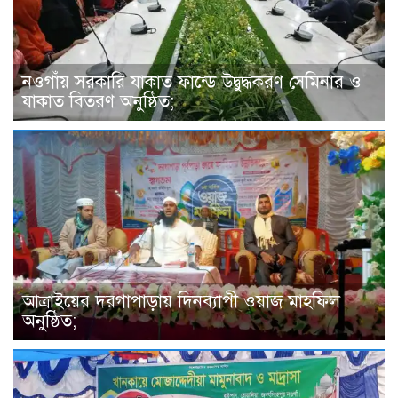
নওগাঁয় সরকারি যাকাত ফান্ডে উদ্বুদ্ধকরণ সেমিনার ও
যাকাত বিতরণ অনুষ্ঠিত;
আত্রাইয়ের দরগাপাড়ায় দিনব্যাপী ওয়াজ মাহফিল
অনুষ্ঠিত;