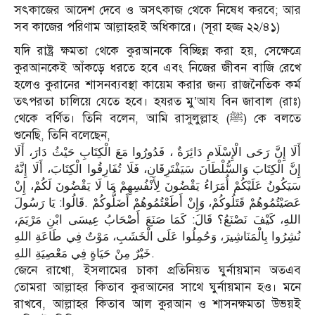
সৎকাজের আদেশ দেবে ও অসৎকাজ থেকে নিষেধ করবে; আর
সব কাজের পরিণাম আল্লাহরই অধিকারে। (সূরা হজ্জ ২২/৪১)
যদি রাষ্ট্র ক্ষমতা থেকে কুরআনকে বিচ্ছিন্ন করা হয়, সেক্ষেত্রে
কুরআনকেই আঁকড়ে ধরতে হবে এবং নিজের জীবন বাজি রেখে
হলেও কুরানের শাসনব্যবস্থা কায়েম করার জন্য রাজনৈতিক কর্ম
তৎপরতা চালিয়ে যেতে হবে। হযরত মু’আয বিন জাবাল (রাঃ)
থেকে বর্ণিত। তিনি বলেন, আমি রাসুলুল্লাহ (ﷺ) কে বলতে
শুনেছি, তিনি বলেছেন,
أَلَا إِنَّ رَحَى الْإِسْلَامِ دَائِرَةٌ ، فَدُورُوا مَعَ الْكِتَابِ حَيْثُ دَارَ، أَلَا
إِنَّ الْكِتَابَ وَالسُّلْطَانَ سَيَفْتَرِقَانِ، فَلَا تُفَارِقُوا الْكِتَابَ، أَلَا إِنَّهُ
سَيَكُونُ عَلَيْكُمْ أُمَرَاءُ يَقْضُونَ لِأَنْفُسِهِمْ مَا لَا يَقْضُونَ لَكُمْ، إِنْ
عَصَيْتُمُوهُمْ قَتَلُوكُمْ، وَإِنْ أَطَعْتُمُوهُمْ أَضَلُّوكُمْ .قَالُوا: يَا رَسُولَ
اللهِ، كَيْفَ نَصْنَعُ؟ قَالَ: كَمَا صَنَعَ أَصْحَابُ عِيسَى ابْنِ مَرْيَمَ،
نُشِرُوا بِالْمَنَاشِيرَ، وَحُمِلُوا عَلَى الْخَشَبِ، مَوْتٌ فِي طَاعَةِ اللهِ
خَيْرٌ مِنْ حَيَاةٍ فِي مَعْصِيَةِ اللهِ.
জেনে রাখো, ইসলামের চাকা প্রতিনিয়ত ঘুর্নায়মান অতএব
তোমরা আল্লাহর কিতাব কুরআনের সাথে ঘুর্নায়মান হও। মনে
রাখবে, আল্লাহর কিতাব আল কুরআন ও শাসনক্ষমতা উভয়ই