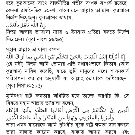
হবে কুরআনের সাথে রাজনীতির গভীর সম্পর্ক সম্পর্ক রয়েছে।
কেননা রাজনৈতিক উদ্দেশ্য বাস্তবায়নে আল্লাহ তা’য়ালা কুরআনে
নির্দেশ দিয়েছেন। কুরআনের ভাষায়,
إِنَّ اللَّهَ يَأْمُرُ بِالْعَدْلِ.
নিশ্চয় আল্লাহ তা’য়ালা ন্যায় ও ইনসাফ প্রতিষ্ঠা করতে নির্দেশ
দিয়েছেন। (সূরা নাহল ১৬/৯০)
মহান আল্লাহ তা’য়ালা বলেন,
إِنَّا أَنْزَلْنَا إِلَيْكَ الْكِتَابَ بِالْحَقِّ لِتَحْكُمَ بَيْنَ النَّاسِ بِمَا أَرَاكَ اللَّهُ.
(হে নবী) নিশ্চয় আমি তোমার প্রতি যথাযথভাবে কিতাব (আল
কুরআন) নাযিল করেছি, যাতে তুমি মানুষের মধ্যে শাসনকার্য
পরিচালনা কর সে অনুযায়ী যা আল্লাহ তোমাকে দেখিয়েছেন।
(সূরা নিসা ৪/১০৫)
মুমিনগণ রাষ্ট্র ক্ষমতায় অধিষ্ঠিত হলে তাদের করণীয় কি, সে
বিষয়ে মহান আল্লাহ তা’য়ালা বলেন,
الَّذِينَ إِنْ مَكَّنَّاهُمْ فِي الْأَرْضِ أَقَامُوا الصَّلَاةَ وَآتَوُا الزَّكَاةَ
وَأَمَرُوا بِالْمَعْرُوفِ وَنَهَوْا عَنِ الْمُنْكَرِ ۗ وَلِلَّهِ عَاقِبَةُ الْأُمُورِ.
তারা এমন যাদেরকে আমি পৃথিবীর বুকে রাষ্ট্র ক্ষমতা দান করলে
তারা সালাত কায়েম করবে, যাকাত আদায় করবে এবং