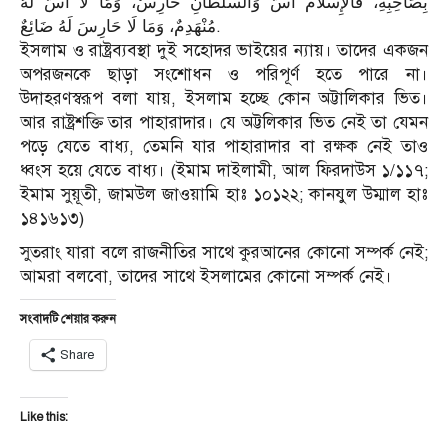
بِصَاحِبِهِ، فَالْإِسْلَامُ أُسُّ وَالسُّلْطَانِ حَارِسٌ، وَمَا لَا أُسَّ لَهُ
مُنْهَدِمٌ، وَمَا لَا حَارِسَ لَهُ ضَائِعٌ.
ইসলাম ও রাষ্ট্রব্যবস্থা দুই সহোদর ভাইয়ের ন্যায়। তাদের একজন
অপরজনকে ছাড়া সংশোধন ও পরিপূর্ণ হতে পারে না।
উদাহরণস্বরূপ বলা যায়, ইসলাম হচ্ছে কোন অট্টালিকার ভিত।
আর রাষ্ট্রশক্তি তার পাহারাদার। যে অট্টলিকার ভিত নেই তা যেমন
পড়ে যেতে বাধ্য, তেমনি যার পাহারাদার বা রক্ষক নেই তাও
ধ্বংস হয়ে যেতে বাধ্য। (ইমাম দাইলামী, আল ফিরদাউস ১/১১৭;
ইমাম সুয়ূতী, জামউল জাওয়ামি হাঃ ১০১২২; কানযুল উম্মাল হাঃ
১৪১৬১৩)
সুতরাং যারা বলে রাজনীতির সাথে কুরআনের কোনো সম্পর্ক নেই;
আমরা বলবো, তাদের সাথে ইসলামের কোনো সম্পর্ক নেই।
সংবাদটি শেয়ার করুন
Share
Like this: