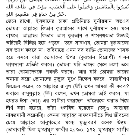
نُشِرُوا بِالْمَنَاشِيرَ، وَحُمِلُوا عَلَى الْخَشَبِ، مَوْتٌ فِي طَاعَةِ اللهِ
خَيْرٌ مِنْ حَيَاةٍ فِي مَعْصِيَةِ اللهِ.
জেনে রাখো, ইসলামের চাকা প্রতিনিয়ত ঘুর্নায়মান অতএব
তোমরা আল্লাহর কিতাব কুরআনের সাথে ঘুর্নায়মান হও। মনে
রাখবে, আল্লাহর কিতাব আল কুরআন ও শাসনক্ষমতা উভয়ই
অচিরেই বিচ্ছিন্ন হয়ে পড়বে। তবে সাবধান, তোমরা কুরআনের
সঙ্গ ত্যাগ করবে না। ভবিষ্যতে এমন সব ব্যক্তি তোমাদের শাসক
হয়ে বসবে যারা তোমাদের উপর (কুরআন বিরোধী) শাসন
ফায়সালা প্রতিষ্ঠা করবে। তোমরা যদি তাদের মেনে চলো তবে
তারা তোমাদেরকে পথভ্রষ্ট করবে। আর যদি তোমরা তাদের
অমান্য করো তোমাদের মৃত্যুর মুখে নিক্ষেপ করবে। সাহাবীগণ
জিজ্ঞেস করেন, হে আল্লাহর রাসুল (ﷺ) তখন আমরা কী করব?
জবাবে রাসুলুল্লাহ (ﷺ) বলেন, তখন তোমরা তাই করবে, যা
হযরত ঈসা (আঃ) এর সাথীরা করেছেন। তাঁদেরকে করাত দিয়ে
দীর্ণ করা হয়েছে, তাঁরা শুলবিদ্ধ হয়েছেন (তবুও আল্লাহর
নাফরমানী করেননি)। কেননা আল্লাহর নাফরমানীতে লিপ্ত জীবনের
চেয়ে আল্লাহর আনুগত্যের মধ্যে মৃত্যুবরণ অনেক উত্তম।
(তাবারানী ফিল মু’জামুল কাবীর ২০/৯০, ১৭২; মু’জামুস সাগীর