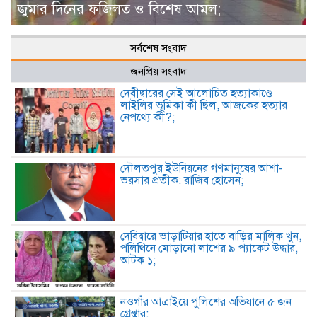
জুমার দিনের ফজিলত ও বিশেষ আমল;
সর্বশেষ সংবাদ
জনপ্রিয় সংবাদ
দেবীদ্বারের সেই আলোচিত হত্যাকাণ্ডে
লাইলির ভূমিকা কী ছিল, আজকের হত্যার
নেপথ্যে কী?;
দৌলতপুর ইউনিয়নের গণমানুষের আশা-
ভরসার প্রতীক: রাজিব হোসেন;
দেবিদ্বারে ভাড়াটিয়ার হাতে বাড়ির মালিক খুন,
পলিথিনে মোড়ানো লাশের ৯ প্যাকেট উদ্ধার,
আটক ১;
নওগাঁর আত্রাইয়ে পুলিশের অভিযানে ৫ জন
গ্রেপ্তার;