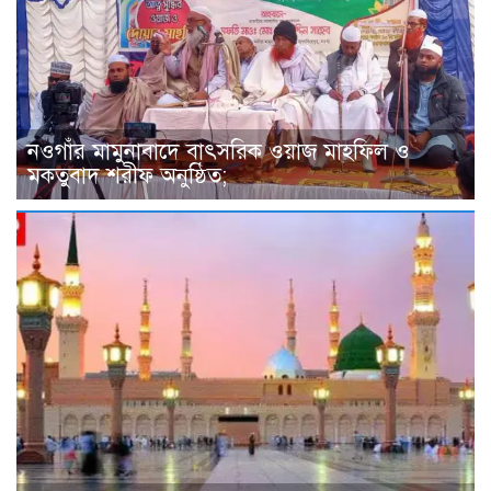
নওগাঁর মামুনাবাদে বাৎসরিক ওয়াজ মাহফিল ও
মকতুবাদ শরীফ অনুষ্ঠিত;