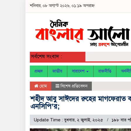
শনিবার, ০৮ অগাস্ট ২০২৬, ০১:১৯ অপরাহ্ন
সর্বশেষ সংবাদ :
প্রচ্ছদ
জাতীয়
সারাদেশ
রাজনীতি
অর্থনী
হোম
বিশেষ প্রতিবেদন
শহীদ আবু সাঈদের রুহের মাগফেরাত কামণ
এনসিপি’র;
Update Time : বুধবার, ২ জুলাই, ২০২৫
১৯৮ বার প