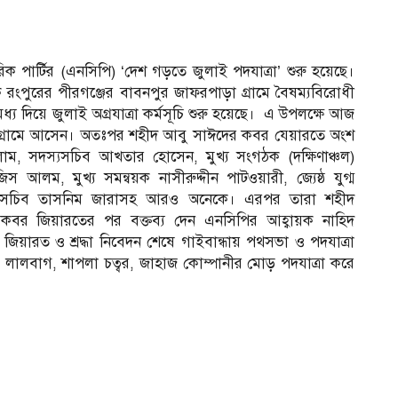
রিক পার্টির (এনসিপি) ‘দেশ গড়তে জুলাই পদযাত্রা’ শুরু হয়েছে।
ংপুরের পীরগঞ্জের বাবনপুর জাফরপাড়া গ্রামে বৈষম্যবিরোধী
য দিয়ে জুলাই অগ্রযাত্রা কর্মসূচি শুরু হয়েছে। এ উপলক্ষে আজ
জ গ্রামে আসেন। অতঃপর শহীদ আবু সাঈদের কবর যেয়ারতে অংশ
লাম, সদস্যসচিব আখতার হোসেন, মুখ্য সংগঠক (দক্ষিণাঞ্চল)
িস আলম, মুখ্য সমন্বয়ক নাসীরুদ্দীন পাটওয়ারী, জ্যেষ্ঠ যুগ্ম
 সদস্যসচিব তাসনিম জারাসহ আরও অনেকে। এরপর তারা শহীদ
বর জিয়ারতের পর বক্তব্য দেন এনসিপির আহ্বায়ক নাহিদ
য়ারত ও শ্রদ্ধা নিবেদন শেষে গাইবান্ধায় পথসভা ও পদযাত্রা
 লালবাগ, শাপলা চত্বর, জাহাজ কোম্পানীর মোড় পদযাত্রা করে