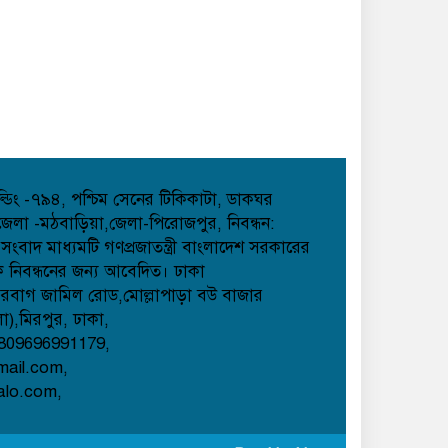
হোল্ডিং -৭৯৪, পশ্চিম সেনের টিকিকাটা, ডাকঘর
েলা -মঠবাড়িয়া,জেলা-পিরোজপুর, নিবন্ধন:
াদ মাধ্যমটি গণপ্রজাতন্ত্রী বাংলাদেশ সরকারের
েক নিবন্ধনের জন্য আবেদিত। ঢাকা
েরবাগ জামিল রোড,মোল্লাপাড়া বউ বাজার
লা),মিরপুর, ঢাকা,
809696991179,
mail.com,
alo.com,