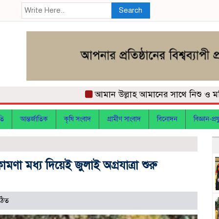
Search
আমান উল্লাহ আমানের সাথে নিশু ও মহিলা দল
তি
আন্তর্জাতিক
কৃষি সংবাদ
গ্রামীণ সাংবাদ
বিনোদন
বিজ্ঞান-প্রযু
া মধ্য দিয়েই জুলাই অগ্রযাত্রা শুরু
ঠিত