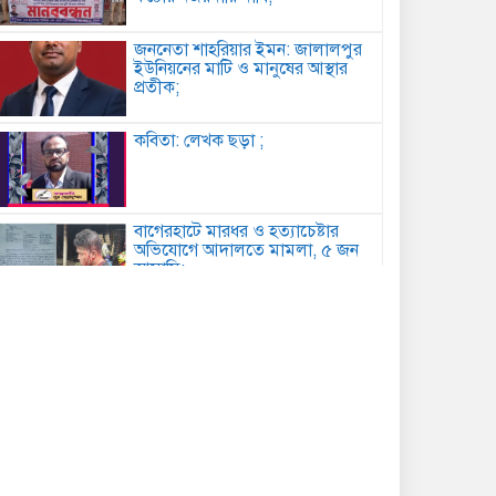
জননেতা শাহরিয়ার ইমন: জালালপুর
ইউনিয়নের মাটি ও মানুষের আস্থার
প্রতীক;
কবিতা: লেখক ছড়া ;
বাগেরহাটে মারধর ও হত্যাচেষ্টার
অভিযোগে আদালতে মামলা, ৫ জন
আসামি;
টানা বৃষ্টিতে আত্রাইয়ে বেড়েছে সবজির
দাম, ভোগান্তিতে সাধারণ মানুষ;
কুমিল্লায় সোহান হত্যা মামলায় বৃদ্ধের
যাবজ্জীবন, ছেলে খালাস;