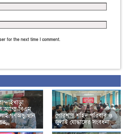
er for the next time I comment.
বান্দাইখাড়া
ল অ্যান্ড বিএম
াই গণঅভ্যুত্থান
পোরশায় শহিদ পরিবার ও
িত;
জুলাই যোদ্ধাদের সংবর্ধনা;