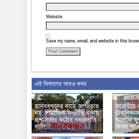
Website
Save my name, email, and website in this brows
এই বিভাগের আরও খবর
মানববন্ধনের নামে অপপ্রচার
আত্রাইয়ে 
নয়, সামাজিক সম্প্রীতি রক্ষায়
টেকনিক্যা
প্রশাসনের কঠোর নজরদারি
কলেজে জুল
দাবি;
দিবস পাল