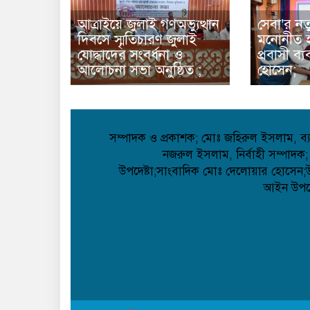
আত্রাইয়ে জুলাই গণঅভ্যুত্থান
সেবা’র নত
দিবসে স্মৃতিচারণ জুলাই
মনোনীত হ
যোদ্ধাদের সংবর্ধনা ও
প্রবাসী ব
আলোচনা সভা অনুষ্ঠিত ;
হোসেন;
সম্পাদক ও প্রকাশক; মোঃ জহিরুল ইসলাম, ব্যা
নজরুল ইসলাম, নির্বাহী সম্পাদক;
উপদেষ্টা;সাংবাদিক মোঃ দেলোয়ার হোসেন;উপদ
আইন উপদেষ