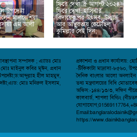
ফিরে দেখা: ৫ আগস্ট ২০২৪
ুন উপদেষ্টা
ফিরে দেখা: হাসিনার
লেন মালয়েশিয়া
বিদায়ের পর উৎসব, উচ্ছ্বাস
্যবসায়ী এম আলী
আর অস্থিরতায় কেটেছিল
কুমিল্লার সেই দিন;
বস্থাপনা সম্পাদক ; এ্যাডঃ মোঃ
প্রকাশনা ও প্রধান কার্যালয়: 
 মোঃ মাইনুল কবির মূঈন, প্রধান
-টিকিকাটা মাদ্রাসা-৮৫৬০, উপজ
েষ্টা;ড:আব্দূল্লাহ হীল মাহমুদ,
দৈনিক বাংলার আলো অনলাইন সংব
্টা;এ্যড: মোঃ মনিরুল ইসলাম,
তথ্য মন্ত্রণালয়ের বিধি মোতাব
অফিস:-১৪৪/১৩/৩, দক্ষিণ পীর
কালবার্ড, শাপলা বিল্ডিং (নীচত
যোগাযোগ;01569117764,+8
Email:banglaralodainik@g
https://www.dainikbanglar