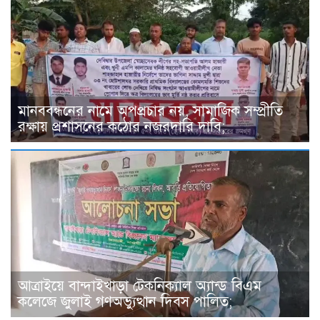
মানববন্ধনের নামে অপপ্রচার নয়, সামাজিক সম্প্রীতি
রক্ষায় প্রশাসনের কঠোর নজরদারি দাবি;
আত্রাইয়ে বান্দাইখাড়া টেকনিক্যাল অ্যান্ড বিএম
কলেজে জুলাই গণঅভ্যুত্থান দিবস পালিত;