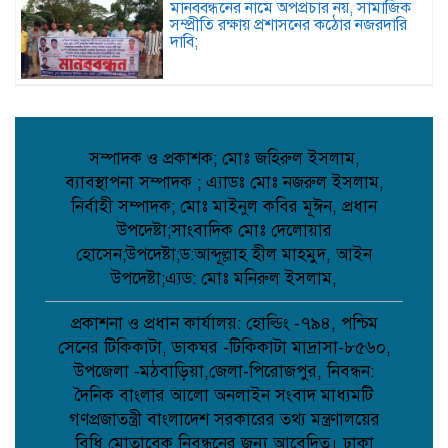
মানববন্ধনের নামে অপপ্রচার নয়, সামাজিক
সম্প্রীতি রক্ষায় প্রশাসনের কঠোর নজরদারি
দাবি;
জননেতা শাহরিয়ার ইমন: জালালপুর
ইউনিয়নের মাটি ও মানুষের আস্থার প্রতীক;
সম্পাদক ও প্রকাশক; মোঃ জহিরুল ইসলাম,
ব্যাবস্থাপনা সম্পাদক ; এ্যাডঃ মোঃ নজরুল ইসলাম,
কবিতা: লেখক ছড়া ;
নির্বাহী সম্পাদক; মোঃ মাইনুল কবির মূঈন, প্রধান
উপদেষ্টা;সাংবাদিক মোঃ দেলোয়ার
হোসেন;উপদেষ্টা;ড:আব্দূল্লাহ হীল মাহমুদ, আইন
উপদেষ্টা;এ্যড: মোঃ মনিরুল ইসলাম,
বাগেরহাটে মারধর ও হত্যাচেষ্টার অভিযোগে
আদালতে মামলা, ৫ জন আসামি;
প্রকাশনা ও প্রধান কার্যালয়: হোল্ডিং -৭৯৪, পশ্চিম
সেনের টিকিকাটা, ডাকঘর -টিকিকাটা মাদ্রাসা-৮৫৬০,
উপজেলা -মঠবাড়িয়া,জেলা-পিরোজপুর, নিবন্ধন:
টানা বৃষ্টিতে আত্রাইয়ে বেড়েছে সবজির দাম,
দৈনিক বাংলার আলো অনলাইন সংবাদ মাধ্যমটি
ভোগান্তিতে সাধারণ মানুষ;
গণপ্রজাতন্ত্রী বাংলাদেশ সরকারের তথ্য মন্ত্রণালয়ের
বিধি মোতাবেক নিবন্ধনের জন্য আবেদিত। ঢাকা