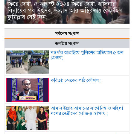
ফিরে দেখা: ৫ আগস্ট ২০২৪ ফিরে দেখা: হাসিনার
বিদায়ের পর উৎসব, উচ্ছ্বাস আর অস্থিরতায় কেটেছিল
কুমিল্লার সেই দিন;
সর্বশেষ সংবাদ
জনপ্রিয় সংবাদ
নওগাঁর আত্রাইয়ে পুলিশের অভিযানে ৫ জন
গ্রেপ্তার;
কবিতা: চমকের পাঠ কৌশল ;
আমান উল্লাহ আমানের সাথে নিশু ও মহিলা
দলের নেত্রীদের সৌজন্য স্বাক্ষাৎ ;